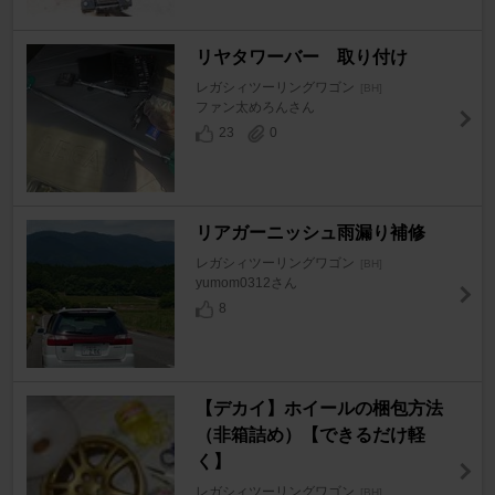
リヤタワーバー 取り付け
レガシィツーリングワゴン
[BH]
ファン太めろんさん
23
0
リアガーニッシュ雨漏り補修
レガシィツーリングワゴン
[BH]
yumom0312さん
8
【デカイ】ホイールの梱包方法
（非箱詰め）【できるだけ軽
く】
レガシィツーリングワゴン
[BH]