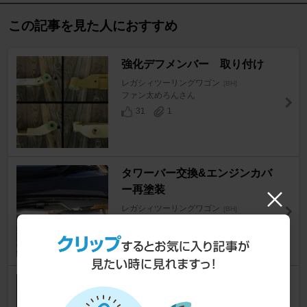
この記事を見た人におすすめ
強化デフメンバー 取り付け
レガシィツーリングワゴン
[BH]
ファン太めろんさん
31
1
タワーバー交換&エンジンカバ
ー再塗装
レガシィツーリングワゴン
[BH]
SHAM@∀∀∀改さん
16
0
リアエンドバー取付
レガシィツーリングワゴン
[BH]