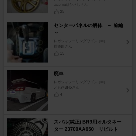
tacoma@ひさしさん
25
センターパネルの解体 ～ 前編
～
レガシィツーリングワゴン
[BH]
櫻路郎さん
15
廃車
レガシィツーリングワゴン
[BH]
とも@BH5さん
4
スバル(純正) BR9用オルタネー
ター 23700AA650 リビルト