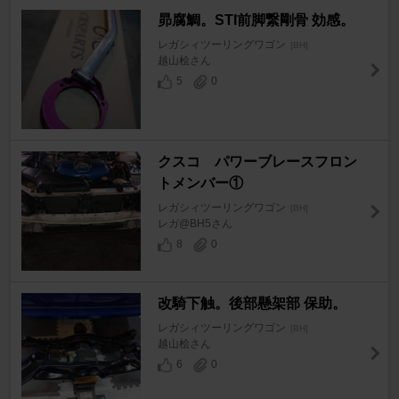
昴腐鯛。STI前脚繋剛骨 効感。
レガシィツーリングワゴン
[BH]
越山桧さん
5
0
クスコ パワーブレースフロン
トメンバー①
レガシィツーリングワゴン
[BH]
レガ@BH5さん
8
0
改騎下触。後部懸架部 保助。
レガシィツーリングワゴン
[BH]
越山桧さん
6
0