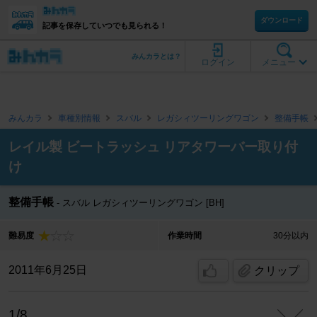
ダウンロード
記事を保存していつでも見られる！
みんカラとは？
ログイン
メニュー
みんカラ
車種別情報
スバル
レガシィツーリングワゴン
整備手帳
レイル製 ビートラッシュ リアタワーバー取り付
け
整備手帳
スバル レガシィツーリングワゴン [BH]
難易度
作業時間
30分以内
2011年6月25日
クリップ
1/8