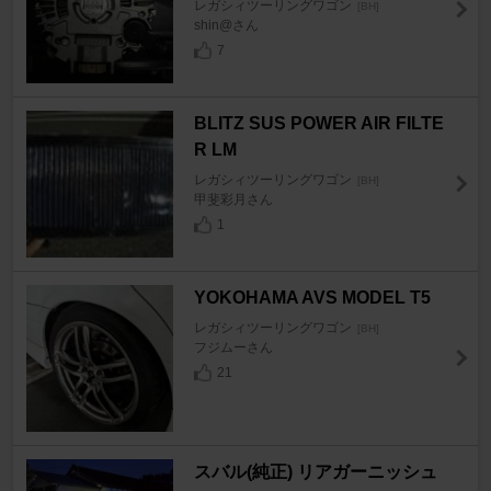
レガシィツーリングワゴン
[BH]
shin@さん
7
BLITZ SUS POWER AIR FILTE
R LM
レガシィツーリングワゴン
[BH]
甲斐彩月さん
1
YOKOHAMA AVS MODEL T5
レガシィツーリングワゴン
[BH]
フジムーさん
21
スバル(純正) リアガーニッシュ