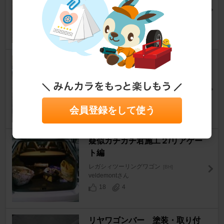
激辛ccさん
24
0
トレーリングアーム サポート
サブフレーム 取り付け
レガシィツーリングワゴン
[BH]
fパパさん
16
0
会員登録をして使う
疑似カチカチ君施工２/リアゲー
ト編
レガシィツーリングワゴン
[BH]
veldemontさん
18
4
リヤワゴンバー 塗装・取り付