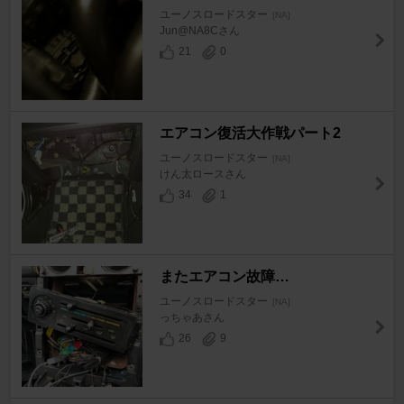
ユーノスロードスター
[NA]
Jun@NA8Cさん
21
0
エアコン復活大作戦パート2
ユーノスロードスター
[NA]
けん太ロースさん
34
1
またエアコン故障…
ユーノスロードスター
[NA]
っちゃあさん
26
9