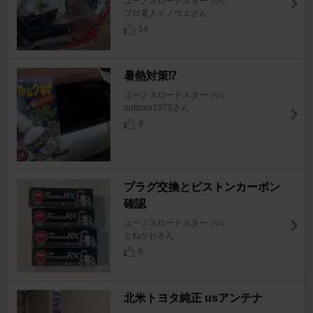
ユーノスロードスター
[NA]
プロ素人イノウエさん
14
暑熱対策⁉️
ユーノスロードスター
[NA]
outdoor1970さん
9
プラグ交換とピストンカーボン
確認
ユーノスロードスター
[NA]
とねがわさん
6
北米トヨタ純正 usアンテナ