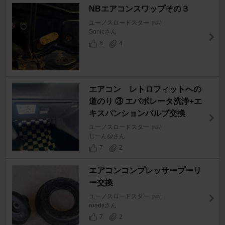
NBエアコンスワップその３
ユーノスロードスター
[NA]
Sonicさん
8
4
エアコン レトロフィットへの
道のり ③ エバポレータ洗浄+エ
キスパンションバルブ交換
ユーノスロードスター
[NA]
じーん@さん
7
2
エアコンコンプレッサープーリ
ー交換
ユーノスロードスター
[NA]
roaditさん
7
2