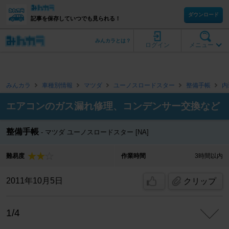
ダウンロード
記事を保存していつでも見られる！
みんカラとは？
ログイン
メニュー
みんカラ
車種別情報
マツダ
ユーノスロードスター
整備手帳
内
エアコンのガス漏れ修理、コンデンサー交換など
整備手帳
マツダ ユーノスロードスター [NA]
難易度
作業時間
3時間以内
2011年10月5日
クリップ
1/4