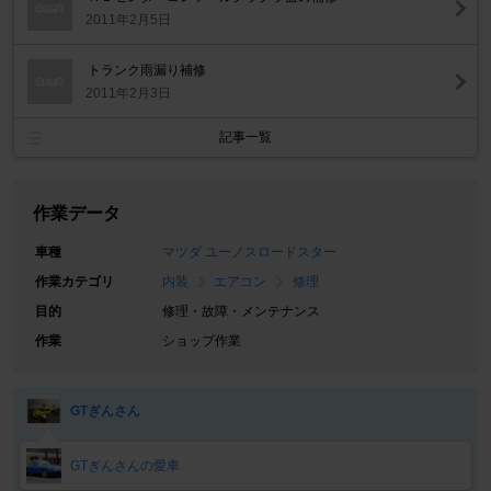
2011年2月5日
トランク雨漏り補修
2011年2月3日
記事一覧
作業データ
車種
マツダ ユーノスロードスター
作業カテゴリ
内装
エアコン
修理
目的
修理・故障・メンテナンス
作業
ショップ作業
GTぎんさん
GTぎんさんの愛車