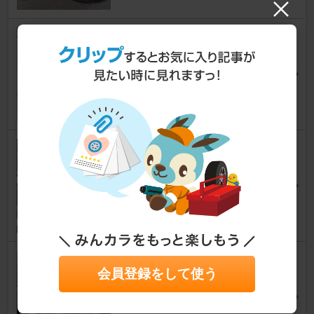
エアコン故障 沼その① ガス漏
れ原因追及
ユーノスロードスター
[NA]
じーん@さん
13
0
急ぐとやっぱり壊す🥲
ユーノスロードスター
[NA]
ノスタル爺さん
20
0
エアコン修理。
会員登録をして使う
ユーノスロードスター
[NA]
やまだNsさん
28
0