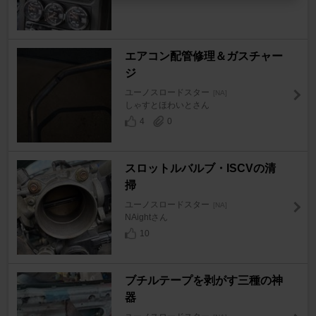
エアコン配管修理＆ガスチャー
ジ
ユーノスロードスター
[NA]
しゃすとほわいとさん
4
0
スロットルバルブ・ISCVの清
掃
ユーノスロードスター
[NA]
NAightさん
10
ブチルテープを剥がす三種の神
器