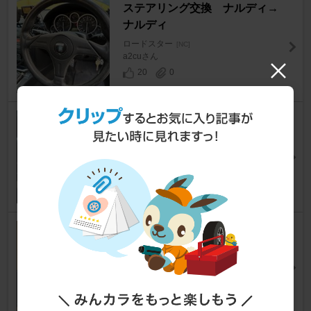
ステアリング交換 ナルディ→
ナルディ
ロードスター
[NC]
a2cuさん
20
0
ATパドル誤作動、クロックスプ
リング交換で正常化
ロードスター
[NC]
U&1さん
27
1
ツナグ商事（Tricolore)ハンド
ルカバー
ロードスター
[NC]
KimuKouさん
32
1