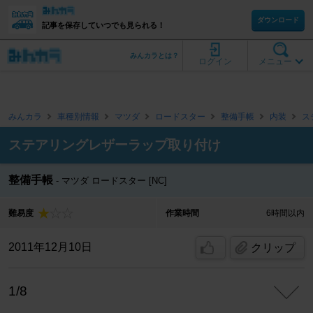
ダウンロード
記事を保存していつでも見られる！
みんカラとは？
ログイン
メニュー
みんカラ
車種別情報
マツダ
ロードスター
整備手帳
内装
ス
ステアリングレザーラップ取り付け
整備手帳
マツダ ロードスター [NC]
難易度
作業時間
6時間以内
2011年12月10日
クリップ
1/8