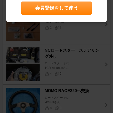
会員登録をして使う
ステアリング取り付け-1
ロードスター
[NC]
KENT RSさん
1
7
NCロードスター ステアリン
グ外し
ロードスター
[NC]
TCR-Allianceさん
4
5
MOMO RACE320へ交換
ロードスター
[NC]
kimu-3さん
8
3