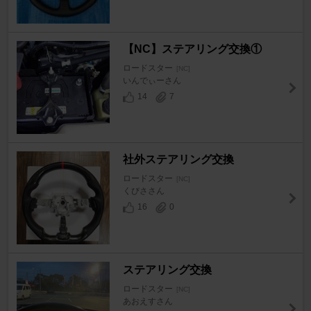
【NC】ステアリング交換①
ロードスター
[NC]
いんでぃーさん
14
7
社外ステアリング交換
ロードスター
[NC]
くびささん
16
0
ステアリング交換
ロードスター
[NC]
あおえすさん