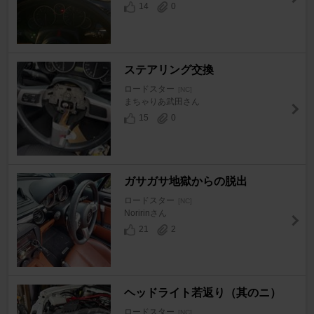
14
0
ステアリング交換
ロードスター
[NC]
まちゃりあ武田さん
15
0
ガサガサ地獄からの脱出
ロードスター
[NC]
Noririnさん
21
2
ヘッドライト若返り（其のニ）
ロードスター
[NC]