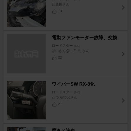
紅葉狐さん
13
電動ファンモーター故障、交換
ロードスター
[NC]
ほいさん@L_E_Y_さん
32
ワイパーSW RX-8化
ロードスター
[NC]
たつおnb6cさん
21
磨きと洗車