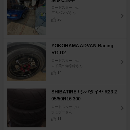
ロードスター
[NC]
巨大パンダさん
20
YOKOHAMA ADVAN Racing
RG-D2
ロードスター
[NC]
ロド美の備忘録さん
14
SHIBATIRE / シバタイヤ R23 2
05/50R16 300
ロードスター
[NC]
ひこびーさん
11