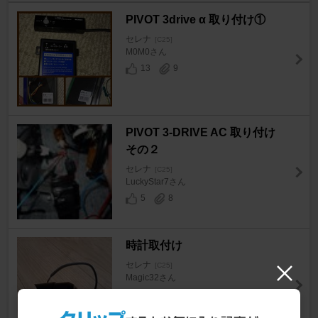
PIVOT 3drive α 取り付け①
セレナ
[C25]
M0M0さん
13
9
PIVOT 3-DRIVE AC 取り付け
その２
セレナ
[C25]
LuckyStar7さん
5
8
時計取付け
セレナ
[C25]
Magic32さん
6
0