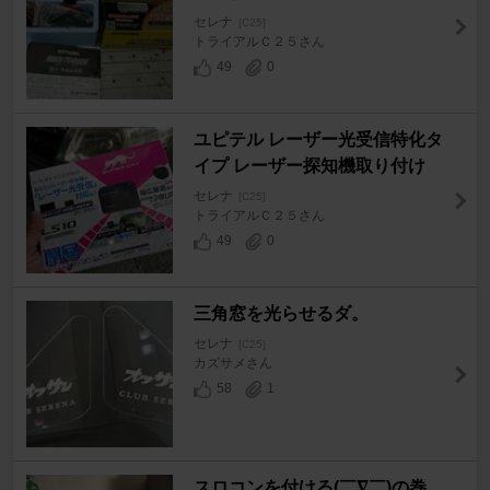
セレナ
[C25]
トライアルＣ２５さん
49
0
ユピテル レーザー光受信特化タ
イプ レーザー探知機取り付け
セレナ
[C25]
トライアルＣ２５さん
49
0
三角窓を光らせるダ。
セレナ
[C25]
カズサメさん
58
1
スロコンを付ける(￣∇￣)の巻