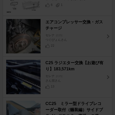
6
1
エアコンプレッサー交換・ガス
チャージ
セレナ
[C25]
つぐぴょんさん
22
C25 ラジエター交換【お遊び有
り】183,571km
セレナ
[C25]
さん宿さん
13
CC25 ミラー型ドライブレコ
ーダー取付（艤装編）サイドブ