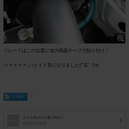
リレー？はこの位置に強力両面テープで貼り付け！
パァァァァン♪とイイ音になりました(*´Д｀*)ｂ
イイね！
グリル内イルミ取り付け！
2012年3月21日