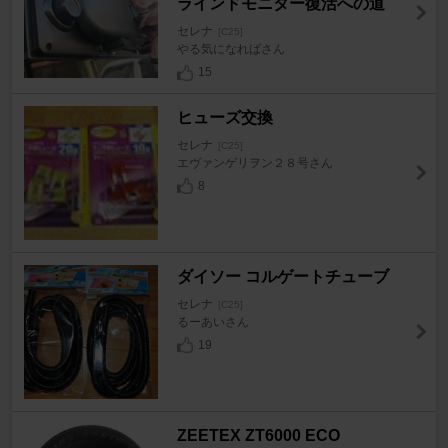
ラインドモニター復活への道
セレナ
[C25]
やる気になればさん
15
ヒューズ交換
セレナ
[C25]
エヴァンゲリヲン２８号さん
8
ダイソー コルゲートチューブ
セレナ
[C25]
るーあいさん
19
ZEETEX ZT6000 ECO