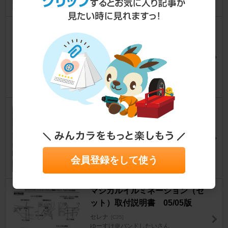
オルタネーター・オートテンシ
ョナー・ベルト交換
セレナ
[C25]
なかむら＠Ｓａｉさん
7
0
スパイラルケーブル交換
セレナ
[C25]
はなおっちゃんさん
18
0
会員登録をして使う
マジカルイルミネーション（セ
ット）取付説明書 05/05版
セレナ
[C25]
ゆーすけ＠バンドしたいさん