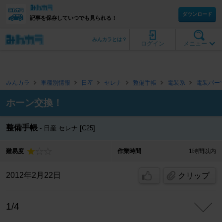
ダウンロード
記事を保存していつでも見られる！
みんカラとは？
ログイン
メニュー
みんカラ
車種別情報
日産
セレナ
整備手帳
電装系
電装パー
ホーン交換！
整備手帳
日産 セレナ [C25]
難易度
作業時間
1時間以内
2012年2月22日
クリップ
1/4