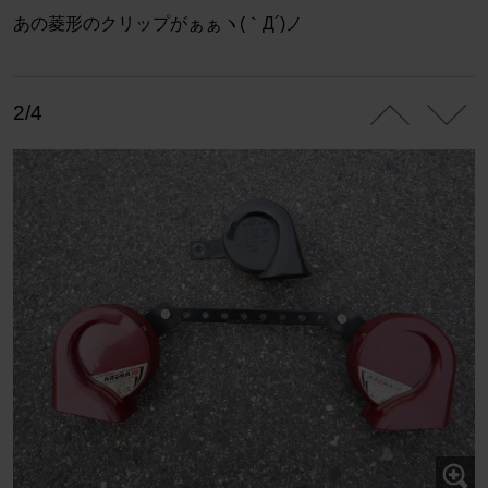
あの菱形のクリップがぁぁヽ(｀Д´)ノ
2/4