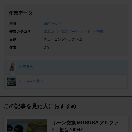
作業データ
車種
日産 セレナ
作業カテゴリ
電装系
電装パーツ
取付・交換
目的
チューニング・カスタム
作業
DIY
チマさん
チマさんの愛車
この記事を見た人におすすめ
ホーン交換 MITSUBA アルファ
Ⅱ→超音700HZ