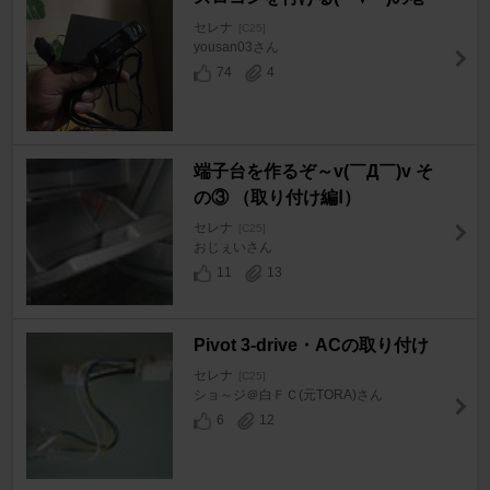
セレナ
[C25]
yousan03さん
74
4
端子台を作るぞ～v(￣Д￣)v そ
の③ （取り付け編Ⅰ）
セレナ
[C25]
おじぇいさん
11
13
Pivot 3-drive・ACの取り付け
セレナ
[C25]
ショ～ジ＠白ＦＣ(元TORA)さん
6
12