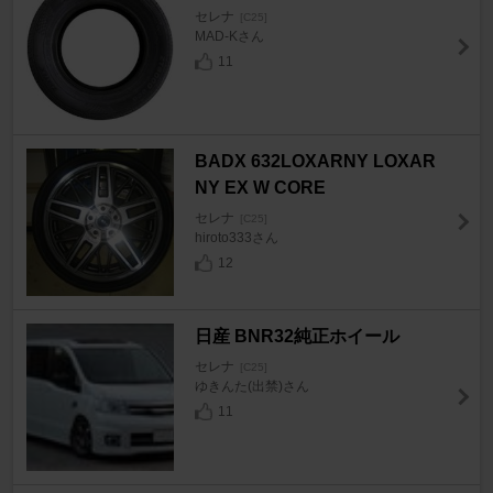
セレナ
[C25]
MAD-Kさん
11
BADX 632LOXARNY LOXAR
NY EX W CORE
セレナ
[C25]
hiroto333さん
12
日産 BNR32純正ホイール
セレナ
[C25]
ゆきんた(出禁)さん
11