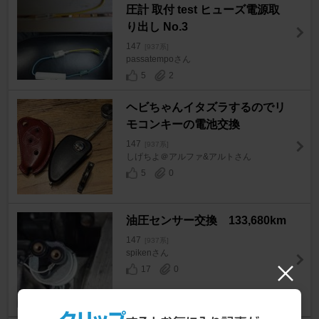
圧計 取付 test ヒューズ電源取
り出し No.3
147
[937系]
passatempoさん
5
2
ヘビちゃんイタズラするのでリ
モコンキーの電池交換
147
[937系]
しげちよ＠アルファ&アルトさん
5
0
油圧センサー交換 133,680km
147
[937系]
spikenさん
17
0