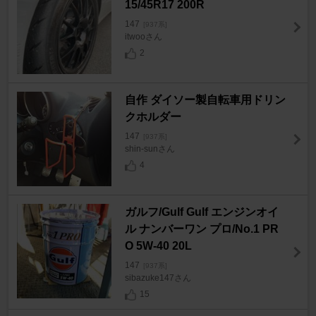
15/45R17 200R
147
[937系]
itwooさん
2
自作 ダイソー製自転車用ドリン
クホルダー
147
[937系]
shin-sunさん
4
ガルフ/Gulf Gulf エンジンオイ
ル ナンバーワン プロ/No.1 PR
O 5W-40 20L
147
[937系]
sibazuke147さん
15