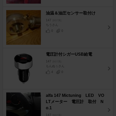
油温＆油圧センサー取付け
147
[937系]
ちうさん
0
0
電圧計付シガーUSB給電
147
[937系]
もんぬぅさん
4
0
alfa 147 Mictuning LED VO
LTメーター 電圧計 取付 N
o.1
147
[937系]