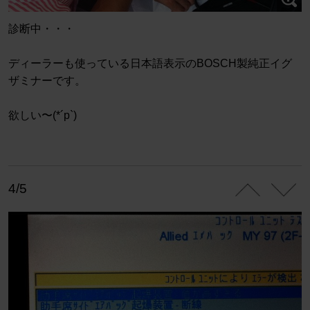
診断中・・・
ディーラーも使っている日本語表示のBOSCH製純正イグ
ザミナーです。
欲しい〜(*´p`)
4/5