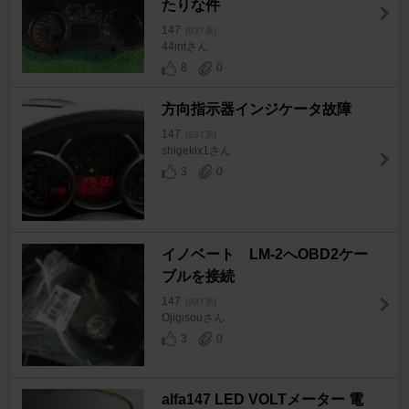
たりな件
147
[937系]
44intさん
8
0
方向指示器インジケータ故障
147
[937系]
shigekix1さん
3
0
イノベート LM-2へOBD2ケー
ブルを接続
147
[937系]
Ojigisouさん
3
0
alfa147 LED VOLTメーター 電