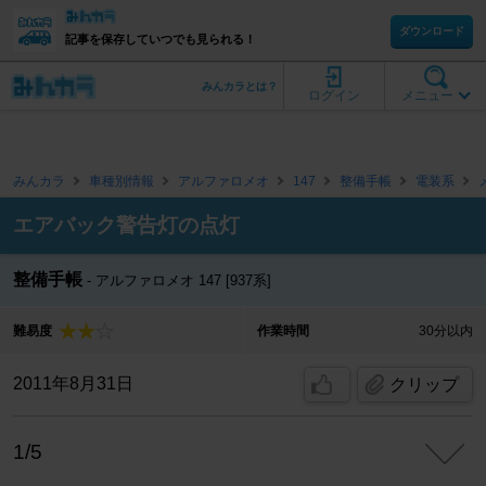
ダウンロード
記事を保存していつでも見られる！
みんカラとは？
ログイン
メニュー
みんカラ
車種別情報
アルファロメオ
147
整備手帳
電装系
エアバック警告灯の点灯
整備手帳
アルファロメオ 147 [937系]
難易度
作業時間
30分以内
2011年8月31日
クリップ
1/5