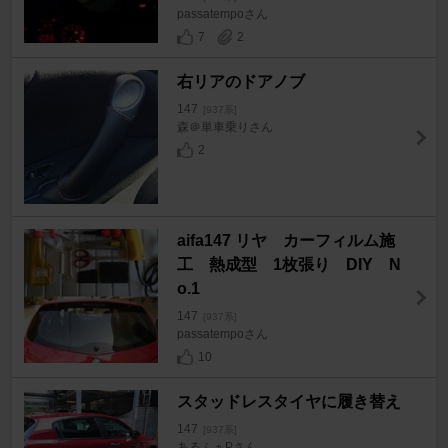
passatempoさん
7
2
右リアのドアノブ
147
[937系]
森＠単車乗りさん
2
aifa147 リヤ カーフィルム施
工 熱成型 1枚張り DIY N
o.1
147
[937系]
passatempoさん
10
スタッドレスタイヤに履き替え
147
[937系]
あるふぁPさん