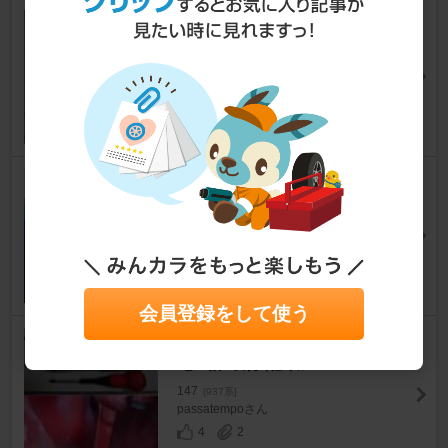
BLITZ R-VIT i-Color FLASH f
or Import Car
147
[937系]
やまかつ147さん
1
0
油圧、油温センサー取付
147
[937系]
GToneさん
10
1
会員登録をして使う
alfa147 LED VOLTメーター
電圧計 取付 配線加工 No.2
147
[937系]
passatempoさん
4
2