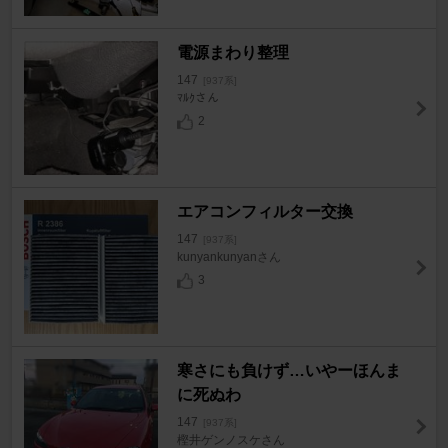
電源まわり整理
147
[937系]
ﾏﾙｸさん
2
エアコンフィルター交換
147
[937系]
kunyankunyanさん
3
寒さにも負けず…いやーほんま
に死ぬわ
147
[937系]
樫井ゲンノスケさん