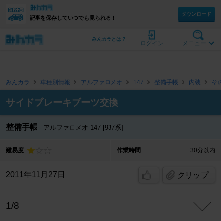
ダウンロード
記事を保存していつでも見られる！
みんカラとは？
ログイン
メニュー
みんカラ
車種別情報
アルファロメオ
147
整備手帳
内装
そ
サイドブレーキブーツ交換
整備手帳
アルファロメオ 147 [937系]
難易度
作業時間
30分以内
2011年11月27日
クリップ
1/8