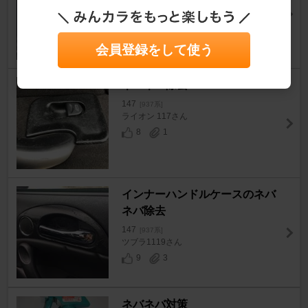
147
[937系]
fontanaさん
22
1
会員登録をして使う
ネバネバ除去
147
[937系]
ライオン 117さん
8
1
インナーハンドルケースのネバ
ネバ除去
147
[937系]
ツブラ1119さん
9
3
ネバネバ対策