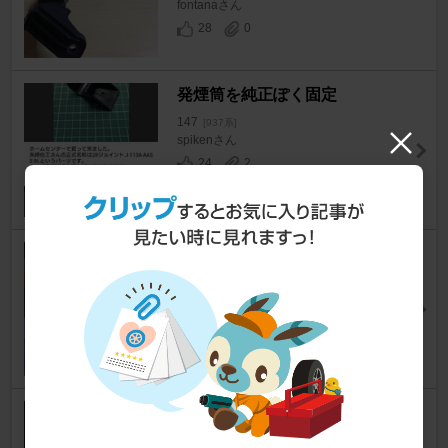
fontanaさん
28
0
発煙筒を純正ぽく固定
147
[937系]
spikenさん
24
2
ショートストローク化、その２
147
[937系]
spikenさん
15
0
シフトパターンイルミネーショ
ン強化