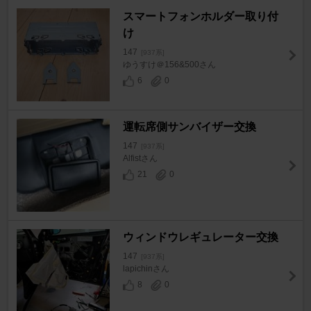
スマートフォンホルダー取り付
け
147
[937系]
ゆうすけ＠156&500さん
6
0
運転席側サンバイザー交換
147
[937系]
Alfistさん
21
0
ウィンドウレギュレーター交換
147
[937系]
lapichinさん
8
0