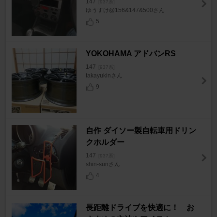
147
[937系]
ゆうすけ@156&147&500さん
5
YOKOHAMA アドバンRS
147
[937系]
takayukinさん
9
自作 ダイソー製自転車用ドリン
クホルダー
147
[937系]
shin-sunさん
4
長距離ドライブを快適に！ お