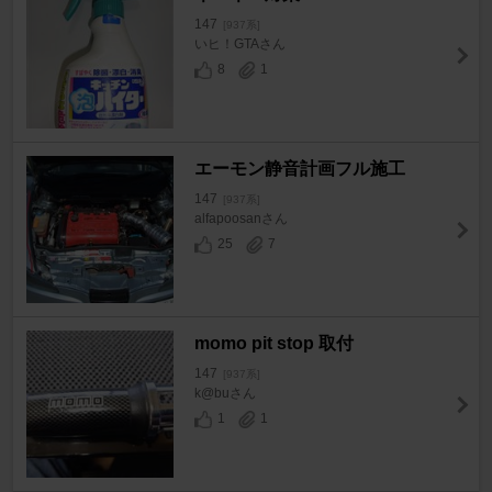
147
[937系]
いヒ！GTAさん
8
1
エーモン静音計画フル施工
147
[937系]
alfapoosanさん
25
7
momo pit stop 取付
147
[937系]
k@buさん
1
1