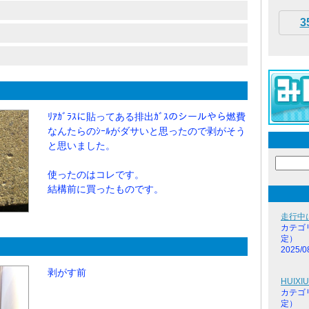
3
ﾘｱｶﾞﾗｽに貼ってある排出ｶﾞｽのシールやら燃費
なんたらのｼｰﾙがダサいと思ったので剥がそう
と思いました。
使ったのはコレです。
結構前に買ったものです。
走行中
カテゴ
定）
2025/0
剥がす前
HUIX
カテゴ
定）