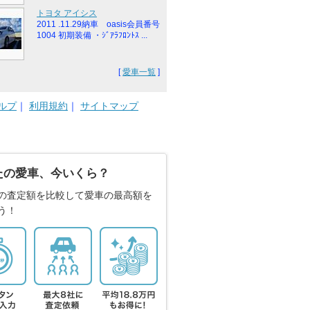
トヨタ アイシス
2011 .11.29納車 oasis会員番号
1004 初期装備 ・ｼﾞｱﾗﾌﾛﾝﾄｽ ...
[
愛車一覧
]
ルプ
｜
利用規約
｜
サイトマップ
たの愛車、今いくら？
の査定額を比較して愛車の最高額を
う！