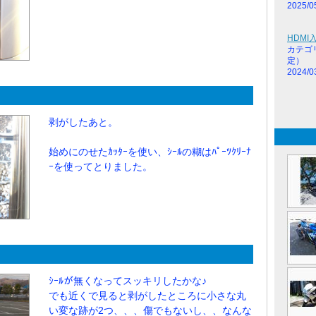
2025/0
HDM
カテゴ
定）
2024/0
剥がしたあと。
始めにのせたｶｯﾀｰを使い、ｼｰﾙの糊はﾊﾟｰﾂｸﾘｰﾅ
ｰを使ってとりました。
ｼｰﾙが無くなってスッキリしたかな♪
でも近くで見ると剥がしたところに小さな丸
い変な跡が2つ、、、傷でもないし、、なんな