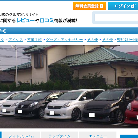
ヨタ
>
アイシス
>
整備手帳
>
グッズ・アクセサリー
>
その他
>
その他
>
ﾘｱｶﾞﾗｽ ｼｰﾙ
フォトアルバム
ラップタイム
▼メニュー