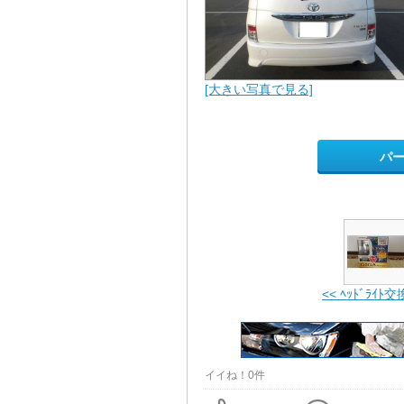
[大きい写真で見る]
パ
<< ﾍｯﾄﾞﾗｲﾄ交
イイね！0件