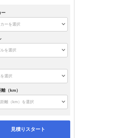
カー
ル
距離（km）
見積りスタート