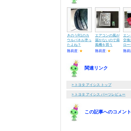
きのうR1のカ
エアコンの風が
エン
ウルパネル塗っ
届かないので扇
交換
たよね？
風機を買う
ロー
難易度:
★
難易度:
★
難易
関連リンク
> トヨタ アイシス トップ
> トヨタ アイシス パーツレビュー
この記事へのコメン