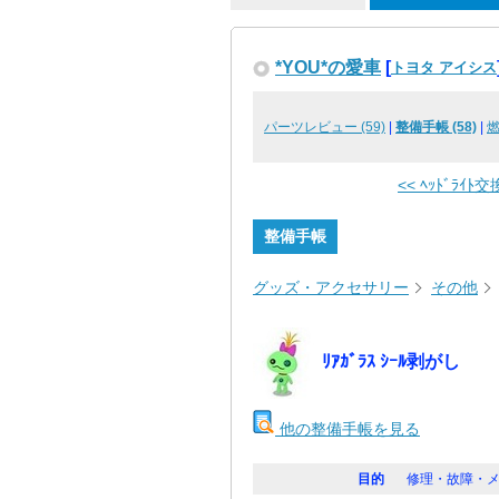
*YOU*の愛車
[
トヨタ アイシス
パーツレビュー (59)
|
整備手帳 (58)
|
<< ﾍｯﾄﾞﾗｲﾄ交
整備手帳
グッズ・アクセサリー
その他
ﾘｱｶﾞﾗｽ ｼｰﾙ剥がし
他の整備手帳を見る
目的
修理・故障・