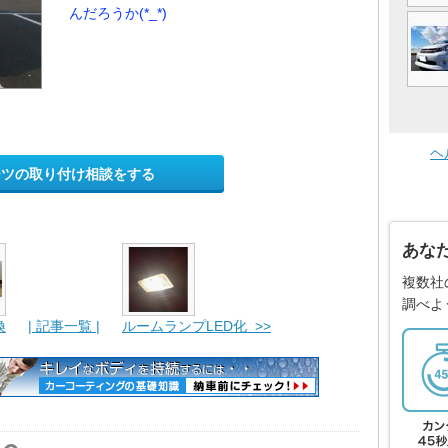
んだろうか(*_*)
ヘ
ーツの取り付け相談をする
あな
複数社
調べよ
換
| 記事一覧 |
ルームランプLED化 >>