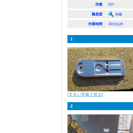
作業
DIY
難易度
初級
作業時間
30分以内
1
[大きい写真で見る]
2