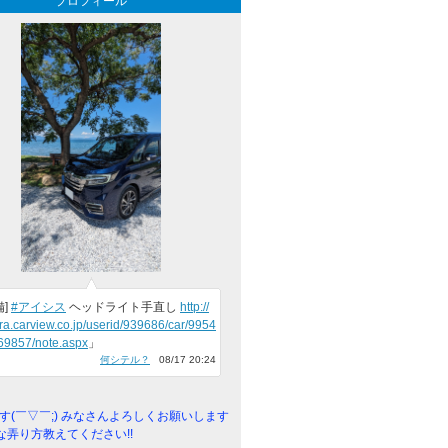
プロフィール
備]
#アイシス
ヘッドライト手直し
http://
ra.carview.co.jp/userid/939686/car/9954
69857/note.aspx
」
何シテル？
08/17 20:24
*です(￣▽￣;) みなさんよろしくお願いします
んな弄り方教えてください!!