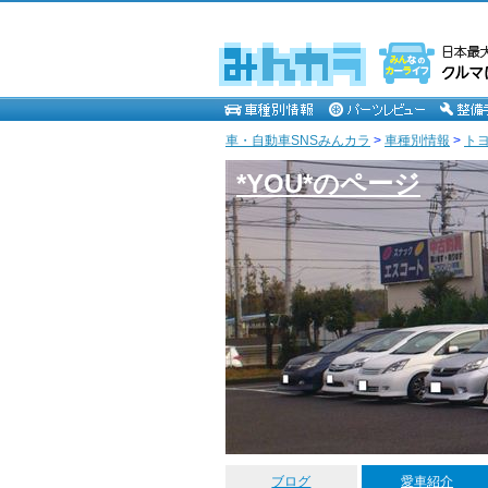
車・自動車SNSみんカラ
>
車種別情報
>
ト
*YOU*のページ
ブログ
愛車紹介