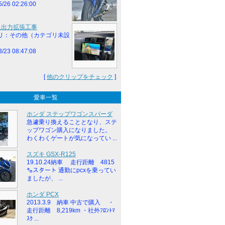
5/26 02:26:00
I入出力拡張工事
リ：その他（カテゴリ未設
3/23 08:47:08
[
他のクリップをチェック
]
愛車一覧
ホンダ ステップワゴンスパーダ
急遽乗り換えることとなり、ステ
ップワゴン購入になりました。
わくわくゲートが気になってい ...
スズキ GSX-R125
19.10.24納車 走行距離 4815
㌔スタート 通勤にpcxを乗ってい
ましたが、 ...
ホンダ PCX
2013.3.9 納車 中古で購入 ・
走行距離 8,219km ・社外ﾌﾛﾝﾄﾏ
ｽｸ ...