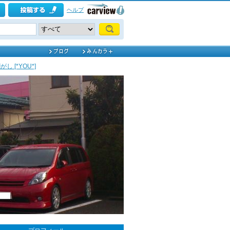
ヘルプ
剥がし [*YOU*]