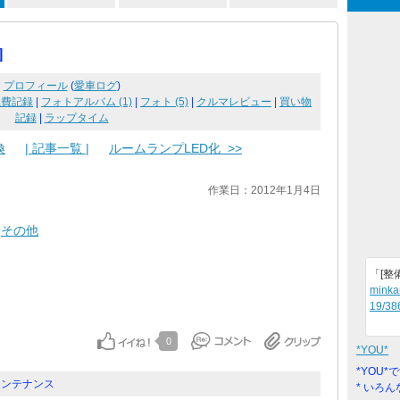
]
プロフィール
(
愛車ログ
)
燃費記録
|
フォトアルバム (1)
|
フォト (5)
|
クルマレビュー
|
買い物
記録
|
ラップタイム
換
| 記事一覧 |
ルームランプLED化 >>
作業日：2012年1月4日
その他
「[整
minka
19/38
0
*YOU*
*YOU
メンテナンス
* いろ