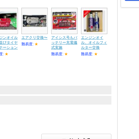
ジンオイル
エアクリ交換〜
アイシス号もバ
エンジンオイ
並びタイヤ
ッテリー充電儀
ル、オイルフィ
難易度:
★
テーション
式実施
ルター交換
度:
★
難易度:
★
難易度:
★
ト