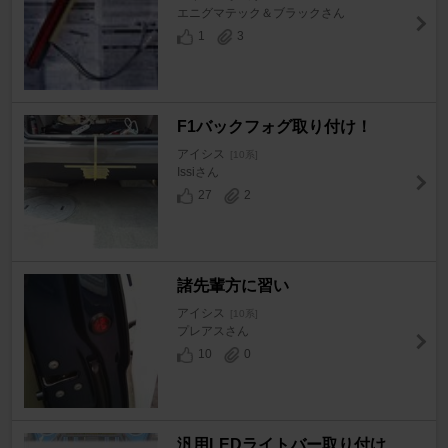
エニグマテック＆ブラックさん
1
3
F1バックフォグ取り付け！
アイシス
[10系]
Issiさん
27
2
諸先輩方に習い
アイシス
[10系]
プレアスさん
10
0
汎用LEDライトバー取り付け