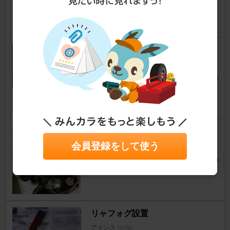
92
0
リアフォグランプ取り付け
アイシス
[10系]
ブリットさん
5
3
後期ヘッドへ移植(*´ｪ｀*)
会員登録をして使う
アイシス
[10系]
しょじまんさん
25
3
リャフォグ設置
アイシス
[10系]