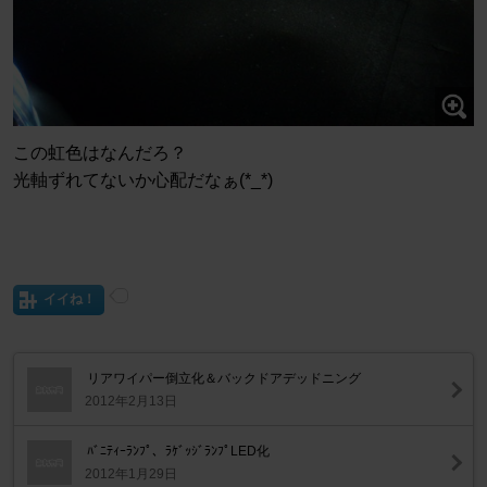
この虹色はなんだろ？
光軸ずれてないか心配だなぁ(*_*)
イイね！
リアワイパー倒立化＆バックドアデッドニング
2012年2月13日
ﾊﾞﾆﾃｨｰﾗﾝﾌﾟ、ﾗｹﾞｯｼﾞﾗﾝﾌﾟLED化
2012年1月29日