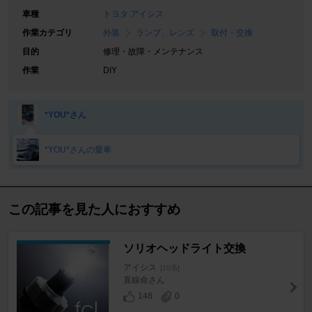
車種
トヨタ アイシス
作業カテゴリ
外装
ランプ、レンズ
取付・交換
目的
修理・故障・メンテナンス
作業
DIY
*YOU*さん
*YOU*さんの愛車
この記事を見た人におすすめ
ソリオヘッドライト交換
アイシス
[10系]
直線命さん
148
0