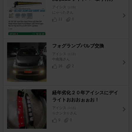
アイシス
[10系]
にゃったさん
11
0
フォグランプバルブ交換
アイシス
[10系]
中南海さん
16
2
経年劣化２０年アイシスにデイ
ライトおおおぉぉお！
アイシス
[10系]
☆クンタ☆さん
9
0