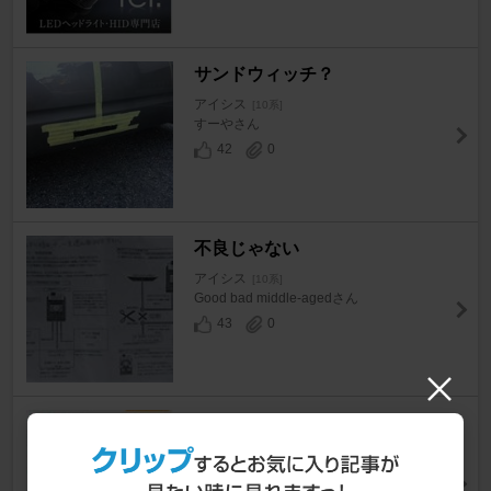
サンドウィッチ？
アイシス
[10系]
すーやさん
42
0
不良じゃない
アイシス
[10系]
Good bad middle-agedさん
43
0
ディライト
アイシス
[10系]
直線命さん