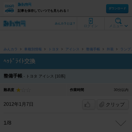
ダウンロード
記事を保存していつでも見られる！
みんカラとは？
ログイン
メニュー
みんカラ
車種別情報
トヨタ
アイシス
整備手帳
外装
ランプ
ﾍｯﾄﾞﾗｲﾄ交換
整備手帳
トヨタ アイシス [10系]
難易度
作業時間
30分以内
2012年1月7日
クリップ
1/8