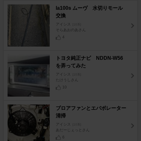
la100s ムーヴ 水切りモール
交換
アイシス
[10系]
そらあおのあさん
4
トヨタ純正ナビ NDDN-W56
を弄ってみた
アイシス
[10系]
たけうしさん
10
ブロアファンとエバボレーター
清掃
アイシス
[10系]
あだーじぇっとさん
6