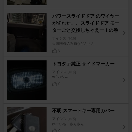
パワースライドドア のワイヤー
が切れた、、スライドドア モー
ターごと交換しちゃえー！の巻
アイシス
[10系]
☆味噌煮込み肉うどんさん
8
トヨタァ純正 サイドマーカー
アイシス
[10系]
ｻﾋﾞｼｽさん
0
不明 スマートキー専用カバー
アイシス
[10系]
ゆーいち さんさん
0