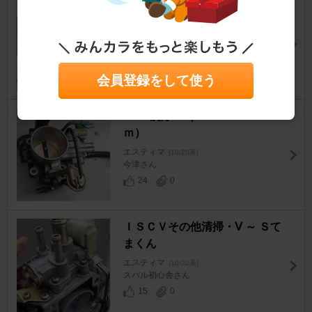
吸気系のお掃除 その２
エスティマ
[10/20系]
Marpon.comさん
13
0
会員登録をして使う
ISCV洗浄 （３７４１０ｋ
ｍ）
エスティマ
[10/20系]
今津さん
24
0
ＩＳＣＶその他清掃・Ⅴ ～ Ｓて
まくん
エスティマ
[10/20系]
スバル初心舎さん
15
0