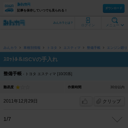
ダウンロード
記事を保存していつでも見られる！
みんカラとは？
ログイン
メニュー
みんカラ
車種別情報
トヨタ
エスティマ
整備手帳
エンジン廻り
ｽﾛｯﾄﾙ＆ISCVの手入れ
整備手帳
トヨタ エスティマ [10/20系]
難易度
作業時間
30分以内
2011年12月29日
クリップ
1/7