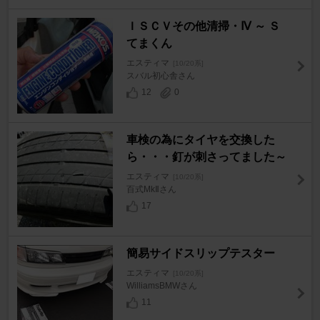
ＩＳＣＶその他清掃・Ⅳ ～ Ｓ
てまくん
エスティマ
[10/20系]
スバル初心舎さん
12
0
車検の為にタイヤを交換した
ら・・・釘が刺さってました～
エスティマ
[10/20系]
百式MkⅡさん
17
簡易サイドスリップテスター
エスティマ
[10/20系]
WilliamsBMWさん
11