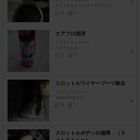
エスティマ
[10/20系]
ＰＬＡＳＭＡ ＧＡＲＡＧＥ !!さん
6
2
エアフロ洗浄
エスティマ
[10/20系]
△ゴイセさん
2
0
スロットルワイヤーブーツ除去
エスティマ
[10/20系]
VandenPlasさん
9
1
スロットルボディの清掃 （３