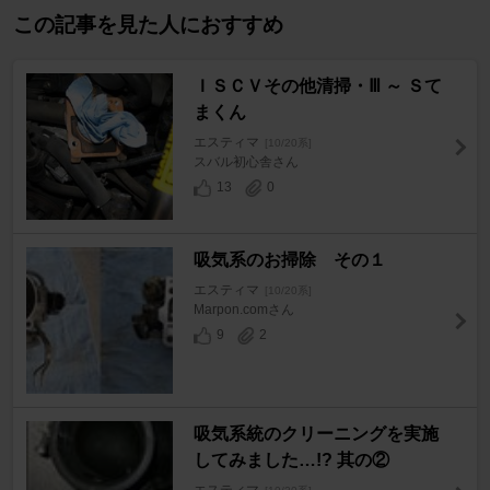
この記事を見た人におすすめ
ＩＳＣＶその他清掃・Ⅲ ～ Ｓて
まくん
エスティマ
[10/20系]
スバル初心舎さん
13
0
吸気系のお掃除 その１
エスティマ
[10/20系]
Marpon.comさん
9
2
吸気系統のクリーニングを実施
してみました…!? 其の②