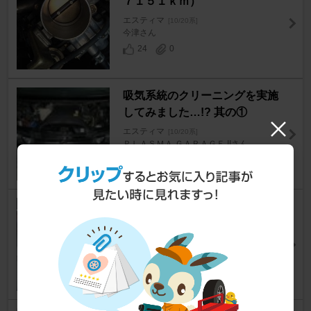
７１５１ｋｍ）
エスティマ
[10/20系]
今津さん
24
0
吸気系統のクリーニングを実施
してみました…!? 其の①
エスティマ
[10/20系]
ＰＬＡＳＭＡ ＧＡＲＡＧＥ !!さん
5
2
ＩＳＣＶその他清掃・Ⅱ ～ Ｓて
まくん
エスティマ
[10/20系]
スバル初心舎さん
12
0