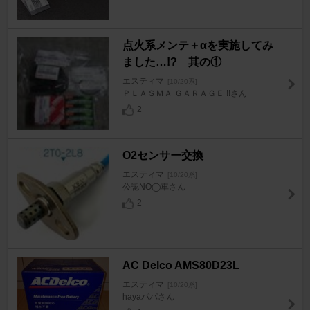
点火系メンテ＋αを実施してみ
ました…!? 其の①
エスティマ
[10/20系]
ＰＬＡＳＭＡ ＧＡＲＡＧＥ !!さん
2
O2センサー交換
エスティマ
[10/20系]
公認NO◯車さん
2
AC Delco AMS80D23L
エスティマ
[10/20系]
hayaパパさん