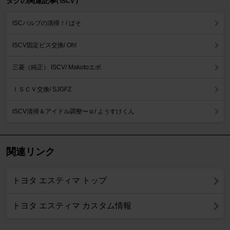
タグの関連記事
( ISCV )
ISCバルブの清掃！/ ばそ
ISCV固定ビス交換/ Oh!
三菱（純正） ISCV/ Makotoエボ
ＩＳＣＶ交換/ SJGFZ
ISCV清掃＆アイドル調整〜☺️/ ようすけくん
関連リンク
トヨタ エスティマ トップ
トヨタ エスティマ カスタム情報