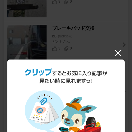
9
0
ブレーキパッド交換
bB
[NCP30系]
どともさん
3
0
プロジェクトμ ブレーキパッド
HC-CS 交換
bB
[NCP30系]
へなちょこケチャップさん
4
0
フロントブレーキパッド交換
bB
[NCP30系]