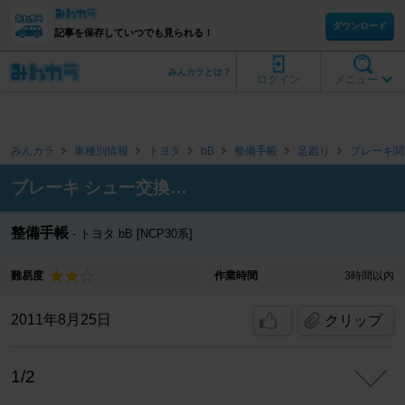
ダウンロード
記事を保存していつでも見られる！
みんカラとは？
ログイン
メニュー
みんカラ
車種別情報
トヨタ
bB
整備手帳
足廻り
ブレーキ関
ブレーキ シュー交換…
整備手帳
トヨタ bB [NCP30系]
難易度
作業時間
3時間以内
2011年8月25日
クリップ
1/2