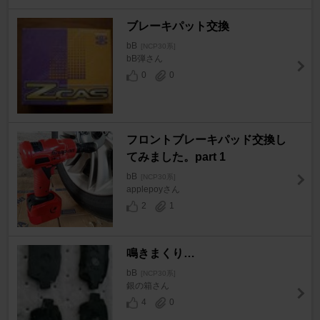
ブレーキパット交換
bB
[NCP30系]
bB弾さん
0
0
フロントブレーキパッド交換し
てみました。part 1
bB
[NCP30系]
applepoyさん
2
1
鳴きまくり…
bB
[NCP30系]
銀の箱さん
4
0