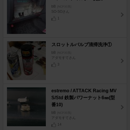
bB
[NCP30系]
SO-SOさん
1
スロットルバルブ清掃洗浄①
bB
[NCP30系]
アダモすてさん
3
estremo / ATTACK Racing MV
S/Std 鉄製パワーナット6㎜(型
番10)
bB
[NCP30系]
アダモすてさん
14