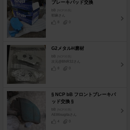
ブレーキパッド交換
bB
[NCP30系]
耶麻さん
8
0
G2メタルH磨材
bB
[NCP30系]
次元@BNR32さん
8
0
§ NCP bB フロントブレーキパ
ッド交換 §
bB
[NCP30系]
AE86sugitaさん
4
0