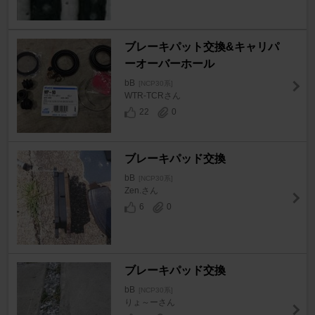
ブレーキパット交換&キャリパ
ーオーバーホール
bB
[NCP30系]
WTR-TCRさん
22
0
ブレーキパッド交換
bB
[NCP30系]
Zen.さん
6
0
ブレーキパッド交換
bB
[NCP30系]
りょ～ーさん