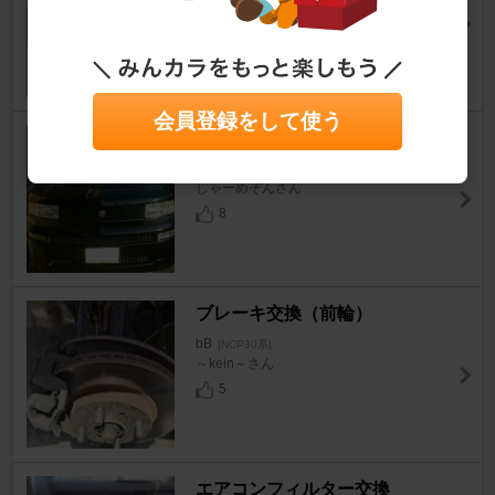
よしき@笑い顔HB21Sさん
0
1
会員登録をして使う
ヘッドライト交換
bB
[NCP30系]
しゃーめぞんさん
8
ブレーキ交換（前輪）
bB
[NCP30系]
～kein～さん
5
エアコンフィルター交換