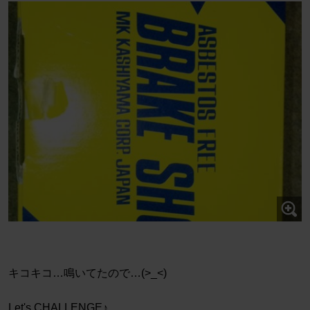
キコキコ…鳴いてたので…(>_<)
Let's CHALLENGE♪