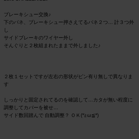
ブレーキシュー交換♪
下のバネ、ブレーキシュー押さえてるバネ２つ… 計３つ外
し
サイドブレーキのワイヤー外し
そんぐりと２枚組まれたままで外しました♪
２枚１セットですが左右の形状がピン有り無しで異なりま
す
しっかりと固定されてるのを確認して…カタが無い程度に
調整してカバーを被せ…
サイド数回踏んで 自動調整？ ＯＫ(*≧ω≦*)