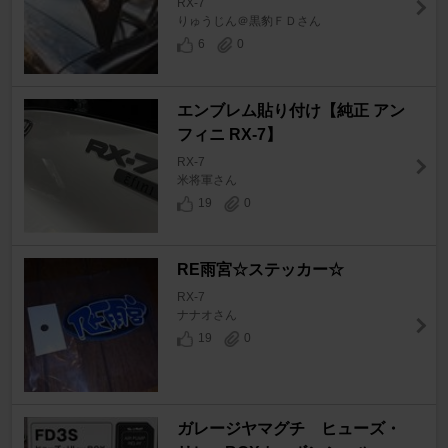
RX-7
りゅうじん＠黒豹ＦＤさん
6
0
エンブレム貼り付け【純正 アン
フィニ RX-7】
RX-7
米将軍さん
19
0
RE雨宮☆ステッカー☆
RX-7
ナナオさん
19
0
ガレージヤマグチ ヒューズ・