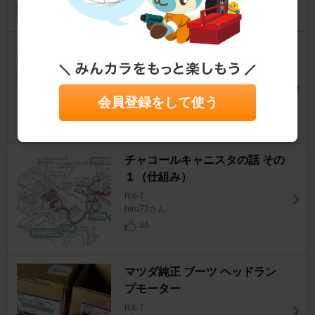
2
ブースト制御のソレノイドはた
まに洗うとイイっすよ〜
RX-7
HSBさん
会員登録をして使う
11
チャコールキャニスタの話 その
１（仕組み）
RX-7
hiro72さん
34
マツダ純正 ブーツ ヘッドラン
プモーター
RX-7