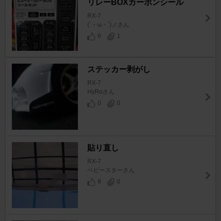
リレーBOXカーボンシール
RX-7
(´・ω・`)ノさん
6
1
ステッカー剥がし
RX-7
HyRoさん
0
0
貼り直し
RX-7
ベビースターさん
8
0