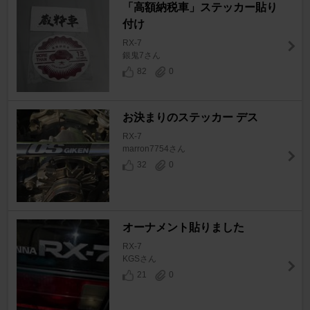
「高額納税車」ステッカー貼り
付け
RX-7
銀鬼7さん
82
0
お決まりのステッカー デス
RX-7
marron7754さん
32
0
オーナメント貼りました
RX-7
KGSさん
21
0