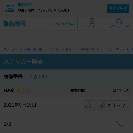
ダウンロード
記事を保存していつでも見られる！
みんカラとは？
ログイン
メニュー
みんカラ
車種別情報
マツダ
RX-7
整備手帳
グッズ・アクセサ
ステッカー除去
整備手帳
マツダ RX-7
難易度
作業時間
1時間以内
2011年9月19日
クリップ
1/2