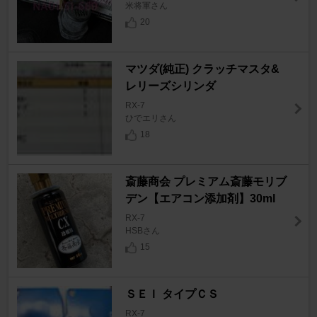
米将軍さん
20
マツダ(純正) クラッチマスタ&
レリーズシリンダ
RX-7
ひでエリさん
18
斎藤商会 プレミアム斎藤モリブ
デン【エアコン添加剤】30ml
RX-7
HSBさん
15
ＳＥＩ タイプＣＳ
RX-7