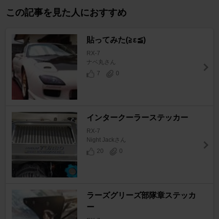
この記事を見た人におすすめ
貼ってみた(≧ε≦)
RX-7
ナベ丸さん
7
0
インタークーラーステッカー
RX-7
Night Jackさん
20
0
ラーズグリーズ部隊章ステッカ
ー