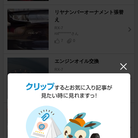
リヤナンバーオーナメント張替
え
RX-7
rot********さん
7
0
エンジンオイル交換
RX-7
Yamashi804さん
3
アイドル不調の原因探求と燃料
ホース交換
RX-7
Yamashi804さん