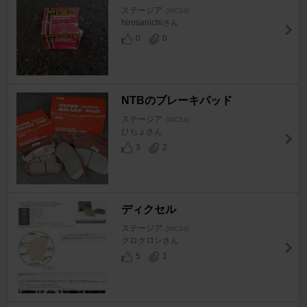
ステージア
[WC34]
hirosanichiさん
0
0
NTBのブレーキパッド
ステージア
[WC34]
ひちょさん
3
2
ディクセル
ステージア
[WC34]
クロクロンさん
5
1