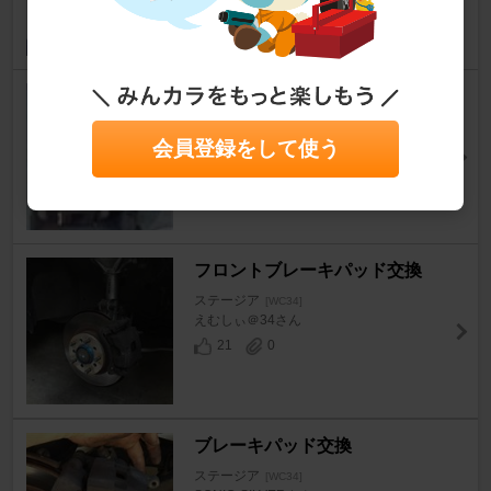
プロミューBSPECに交換 260
RS
会員登録をして使う
ステージア
[WC34]
まーてぃんさん
0
0
フロントブレーキパッド交換
ステージア
[WC34]
えむしぃ＠34さん
21
0
ブレーキパッド交換
ステージア
[WC34]