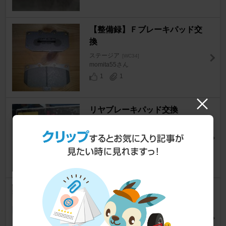
【整備録】Ｆブレーキパッド交
換
ステージア
[WC34]
momita55さん
1
1
リヤブレーキパッド交換
ステージア
[WC34]
夜明 日出夫さん
1
0
ブレーキパッド交換
ステージア
[WC34]
ふれーむらいなーさん
1
0