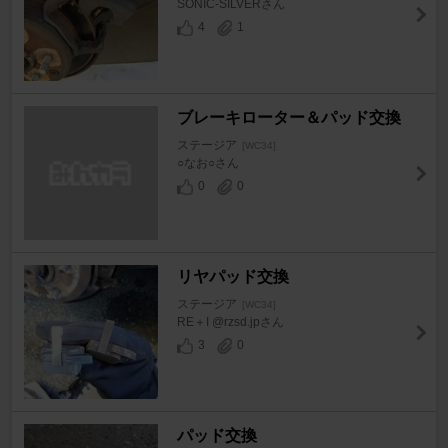
SONIC-SILVERさん
4
1
ブレーキローター＆パッド交換
ステージア
[WC34]
○なお○さん
0
0
リヤパッド交換
ステージア
[WC34]
RE＋I @rzsd.jpさん
3
0
パッド交換