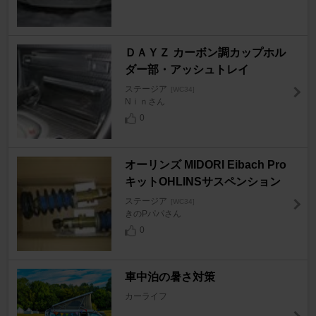
ＤＡＹＺ カーボン調カップホル
ダー部・アッシュトレイ
ステージア
[WC34]
Nｉｎさん
0
オーリンズ MIDORI Eibach Pro
キットOHLINSサスペンション
ステージア
[WC34]
きのPパパさん
0
車中泊の暑さ対策
カーライフ