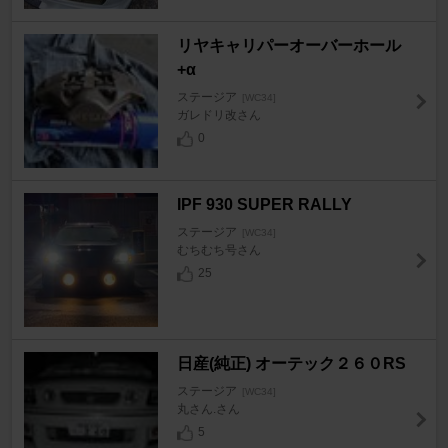
リヤキャリパーオーバーホール
+α
ステージア
[WC34]
ガレドリ改さん
0
IPF 930 SUPER RALLY
ステージア
[WC34]
むちむち号さん
25
日産(純正) オーテック２６０RS
ステージア
[WC34]
丸さん.さん
5