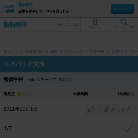
ダウンロード
記事を保存していつでも見られる！
みんカラとは？
ログイン
メニュー
みんカラ
車種別情報
日産
ステージア
整備手帳
足廻り
ブレ
リアパッド交換
整備手帳
日産 ステージア [WC34]
難易度
作業時間
1時間以内
2011年11月1日
クリップ
1/7