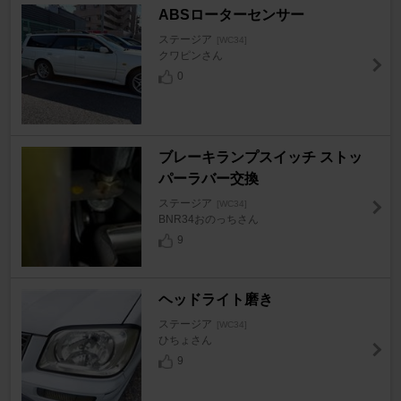
ABSローターセンサー
ステージア
[WC34]
クワピンさん
0
ブレーキランプスイッチ ストッ
パーラバー交換
ステージア
[WC34]
BNR34おのっちさん
9
ヘッドライト磨き
ステージア
[WC34]
ひちょさん
9