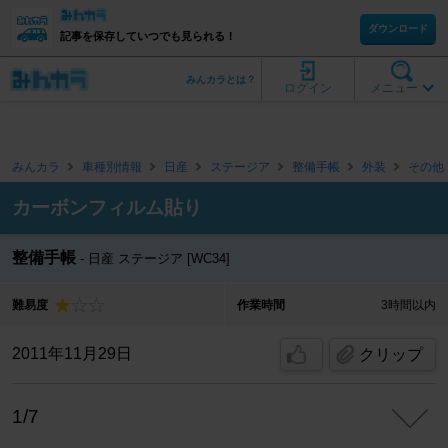
ダウンロード
記事を保存していつでも見られる！
みんカラとは？
ログイン
メニュー
みんカラ
車種別情報
日産
ステージア
整備手帳
外装
その他
カーボンフィルム貼り
整備手帳
日産 ステージア [WC34]
難易度
作業時間
3時間以内
2011年11月29日
クリップ
1/7