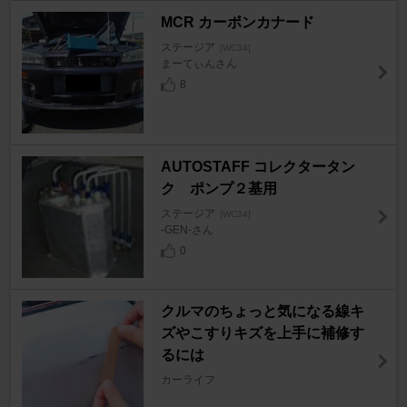
MCR カーボンカナード
ステージア
[WC34]
まーてぃんさん
8
AUTOSTAFF コレクタータン
ク ポンプ２基用
ステージア
[WC34]
-GEN-さん
0
クルマのちょっと気になる線キ
ズやこすりキズを上手に補修す
るには
カーライフ