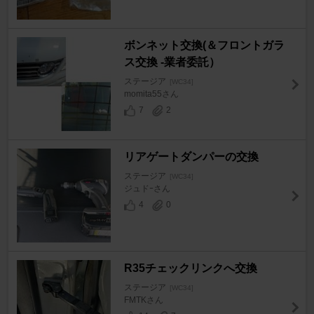
ボンネット交換(＆フロントガラ
ス交換 -業者委託）
ステージア
[WC34]
momita55さん
7
2
リアゲートダンパーの交換
ステージア
[WC34]
ジュドｰさん
4
0
R35チェックリンクへ交換
ステージア
[WC34]
FMTKさん