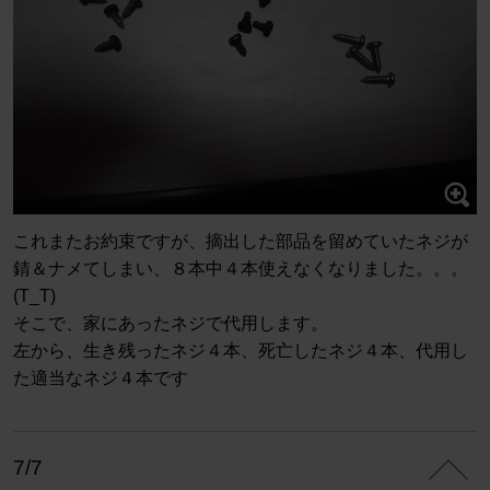
これまたお約束ですが、摘出した部品を留めていたネジが
錆＆ナメてしまい、８本中４本使えなくなりました。。。
(T_T)
そこで、家にあったネジで代用します。
左から、生き残ったネジ４本、死亡したネジ４本、代用し
た適当なネジ４本です
7/7