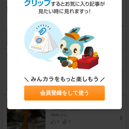
ルーフレールとモールの塗装
ステージア
[WC34]
にんじゃ11さん
11
2
ドアストッパーリンク交換
ステージア
[WC34]
にゃるーさん
11
5
会員登録をして使う
ドア落ち修理その2
ステージア
[WC34]
Mako.さん
4
3