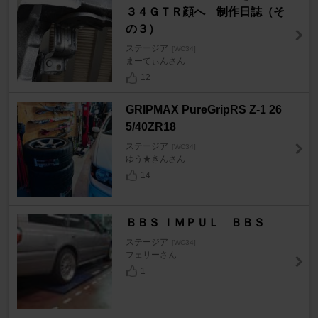
３４ＧＴＲ顔へ 制作日誌（そ
の３）
ステージア
[WC34]
まーてぃんさん
12
GRIPMAX PureGripRS Z-1 26
5/40ZR18
ステージア
[WC34]
ゆう★きんさん
14
ＢＢＳ ＩＭＰＵＬ ＢＢＳ
ステージア
[WC34]
フェリーさん
1