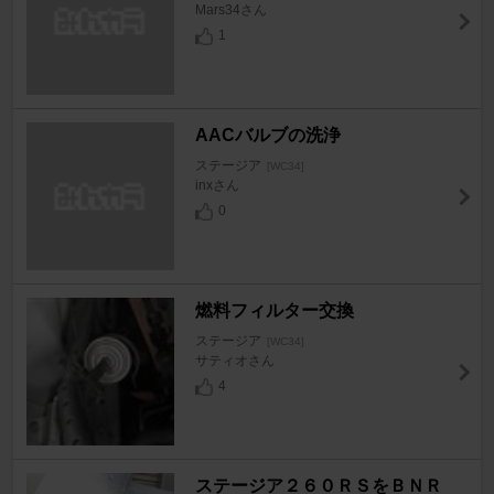
Mars34さん
1
AACバルブの洗浄
ステージア
[WC34]
inxさん
0
燃料フィルター交換
ステージア
[WC34]
サティオさん
4
ステージア２６０ＲＳをＢＮＲ