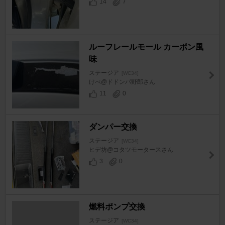
14
7
ルーフレールモール カーボン風
味
ステージア
[WC34]
けべ@ドドンパ野郎さん
11
0
ダンパー交換
ステージア
[WC34]
ヒデ坊@コタツモータースさん
3
0
燃料ポンプ交換
ステージア
[WC34]