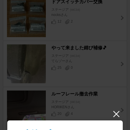
ドアスイッチカバー交換
ステージア
[WC34]
nocksさん
12
2
やって来ました錆び補修🎵
ステージア
[WC34]
てらゾーさん
25
0
ルーフレール撤去作業
ステージア
[WC34]
HORIKENさん
20
4