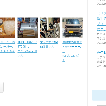
2018/0
【サ
論】
プリ
につ
カテゴ
未設定
風呂上がりの
TUBE DRIVER
マジですか❗️😱
車検中の代車で
2018/0
福の一杯〜♪
475 追 ...
伯父貴さん
すwwwーーー⤴️
ロだもんさん
まこっちゃん◎
...
VVT-
さん
narukipapaさ
カテゴ
ん
未設定
2018/0