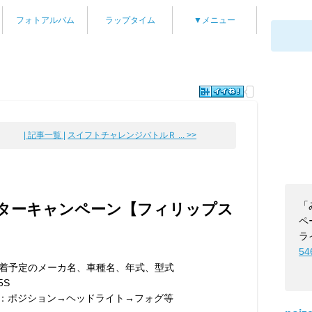
フォトアルバム
ラップタイム
▼メニュー
| 記事一覧 |
スイフトチャレンジバトルＲ ... >>
「
ターキャンペーン【フィリップス
ペ
ラ
54
装着予定のメーカ名、車種名、年式、型式
5S
載例：ポジション→ヘッドライト→フォグ等