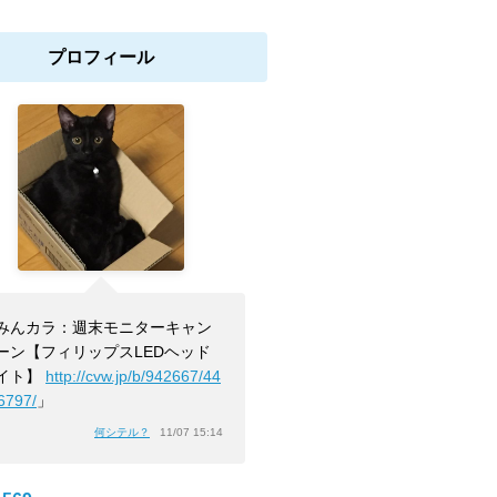
プロフィール
みんカラ：週末モニターキャン
ーン【フィリップスLEDヘッド
イト】
http://cvw.jp/b/942667/44
6797/
」
何シテル？
11/07 15:14