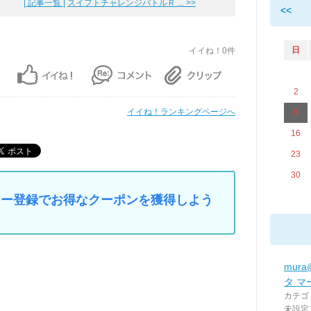
| 記事一覧 |
スイフトチャレンジバトルＲ ... >>
<<
日
イイね！0件
2
イイね！ランキングページへ
9
16
23
30
マイカー登録でお得なクーポンを獲得しよう
mur
タ マ
カテゴ
未設定