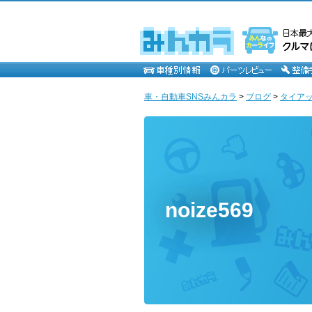
車・自動車SNSみんカラ
>
ブログ
>
タイア
noize569