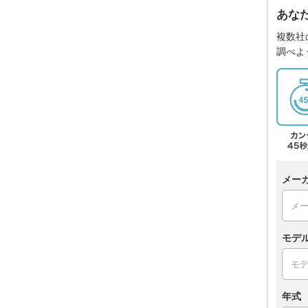
あな
複数社
調べよ
メー
モデ
年式