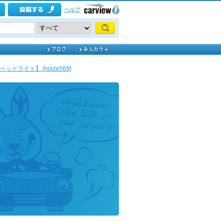
ヘルプ
ライト】 [noize569]