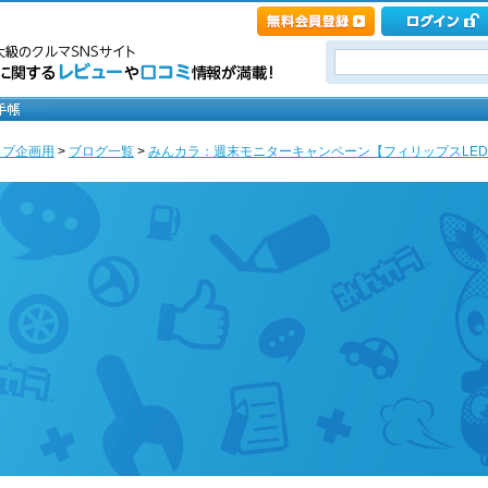
ップ企画用
>
ブログ一覧
>
みんカラ：週末モニターキャンペーン【フィリップスLEDヘッド