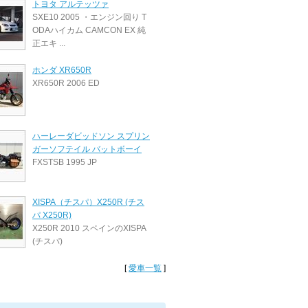
トヨタ アルテッツァ
SXE10 2005 ・エンジン回り T
ODAハイカム CAMCON EX 純
正エキ ...
ホンダ XR650R
XR650R 2006 ED
ハーレーダビッドソン スプリン
ガーソフテイル バットボーイ
FXSTSB 1995 JP
XISPA（チスパ）X250R (チス
パ X250R)
X250R 2010 スペインのXISPA
(チスパ)
[
愛車一覧
]