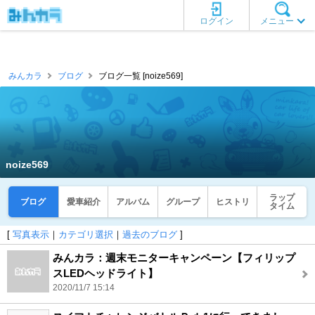
ログイン
メニュー
みんカラ
ブログ
ブログ一覧 [noize569]
noize569
ラップ
ブログ
愛車紹介
アルバム
グループ
ヒストリ
タイム
[
写真表示
｜
カテゴリ選択
｜
過去のブログ
]
みんカラ：週末モニターキャンペーン【フィリップ
スLEDヘッドライト】
2020/11/7 15:14