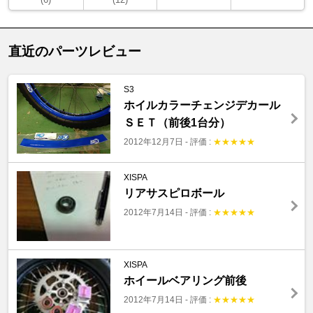
直近のパーツレビュー
S3
ホイルカラーチェンジデカール
ＳＥＴ（前後1台分）
2012年12月7日
-
評価 :
★
★
★
★
★
XISPA
リアサスピロボール
2012年7月14日
-
評価 :
★
★
★
★
★
XISPA
ホイールベアリング前後
2012年7月14日
-
評価 :
★
★
★
★
★