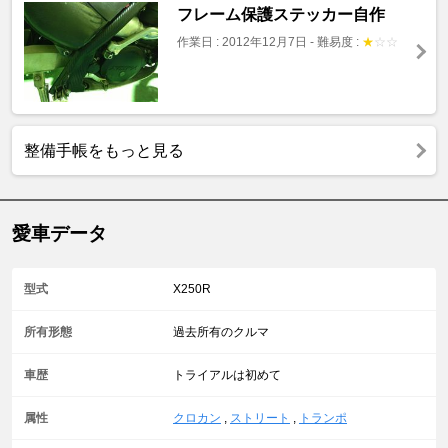
フレーム保護ステッカー自作
作業日 : 2012年12月7日
-
難易度 :
★
☆
☆
整備手帳をもっと見る
愛車データ
型式
X250R
所有形態
過去所有のクルマ
車歴
トライアルは初めて
属性
クロカン
,
ストリート
,
トランポ