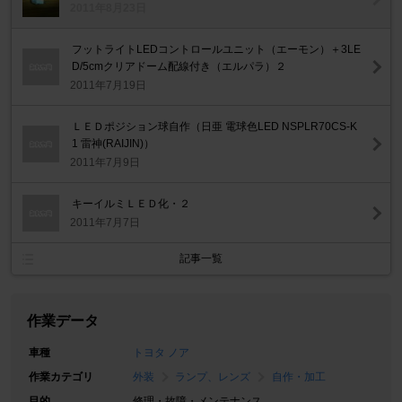
2011年8月23日
フットライトLEDコントロールユニット（エーモン）＋3LE
D/5cmクリアドーム配線付き（エルパラ）２
2011年7月19日
ＬＥＤポジション球自作（日亜 電球色LED NSPLR70CS-K
1 雷神(RAIJIN)）
2011年7月9日
キーイルミＬＥＤ化・２
2011年7月7日
記事一覧
作業データ
車種
トヨタ ノア
作業カテゴリ
外装
ランプ、レンズ
自作・加工
目的
修理・故障・メンテナンス