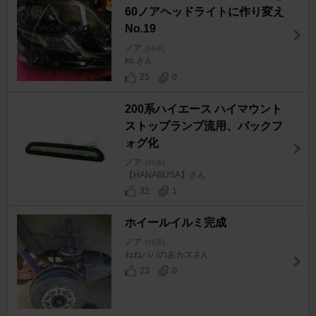
60ノアヘッドライトに作り変え
No.19
ノア
[60系]
ko.さん
25
0
200系ハイエース ハイマウント
ストップランプ流用、バックフ
ォグ化
ノア
[60系]
【HANABUSA】さん
32
1
ホイールイルミ完成
ノア
[60系]
ねねパパのあカズさん
23
0