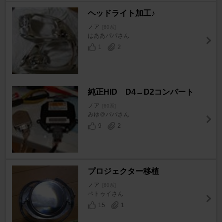
ヘッドライト加工♪
ノア
[60系]
はああパパさん
1
2
純正HID D4→D2コンバート
ノア
[60系]
みゆ＠パパさん
9
2
プロジェクター移植
ノア
[60系]
ペトゥイさん
15
1