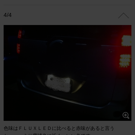
4/4
色味はＦＬＵＸＬＥＤに比べると赤味があると言う