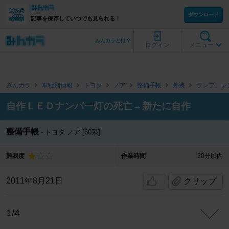
ダウンロード
記事を保存していつでも見られる！
みんカラとは？
ログイン
メニュー
みんカラ
車種別情報
トヨタ
ノア
整備手帳
外装
ランプ、レ
自作ＬＥＤナンバー灯の死亡→新たに自作
整備手帳
トヨタ ノア [60系]
難易度
作業時間
30分以内
2011年8月21日
クリップ
1/4