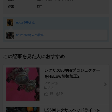
作業
DIY
noize569さん
noize569さんの愛車
この記事を見た人におすすめ
レクサス80ΦHiプロジェクター
をHi/Low切替加工2
ノア
[60系]
ko.さん
18
0
LS600レクサスヘッドライトを