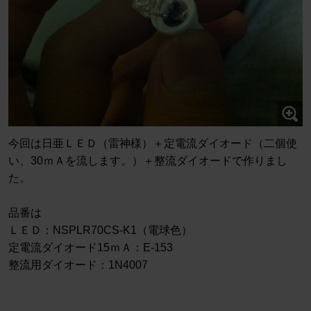
今回は日亜ＬＥＤ（雷神様）＋定電流ダイオード（二個使
い、30ｍＡを流します。）＋整流ダイオードで作りまし
た。
品番は
ＬＥＤ：NSPLR70CS-K1（電球色）
定電流ダイオード15ｍＡ：E-153
整流用ダイオード：1N4007