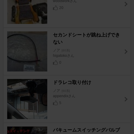
woodworkさん
20
セカンドシートが跳ね上げでき
ない
ノア
[60系]
higatokoさん
0
ドラレコ取り付け
ノア
[60系]
appendixさん
5
バキュームスイッチングバルブ