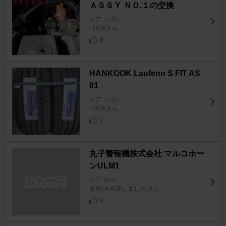
ＡＳＳＹ ＮＯ.１の交換
ノア
[60系]
LOOXさん
3
HANKOOK Laufenn S FIT AS
01
ノア
[60系]
LOOXさん
2
丸子警報機株式会社 マルコホー
ンULM1
ノア
[60系]
まめ(ＨＮ戻しました)さん
0