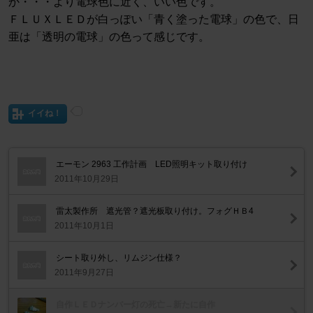
か・・・より電球色に近く、いい色です。
ＦＬＵＸＬＥＤが白っぽい「青く塗った電球」の色で、日
亜は「透明の電球」の色って感じです。
イイね！
エーモン 2963 工作計画 LED照明キット取り付け
2011年10月29日
雷太製作所 遮光管？遮光板取り付け。フォグＨＢ4
2011年10月1日
シート取り外し、リムジン仕様？
2011年9月27日
自作ＬＥＤナンバー灯の死亡→新たに自作