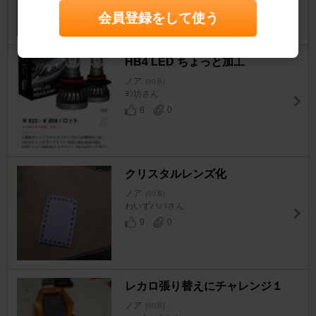
会員登録をして使う
HB4 LED ちょっと加工
ノア
[60系]
ﾖｼ坊さん
8
0
クリスタルレンズ化
ノア
[60系]
わいずパパさん
9
0
レカロ張り替えにチャレンジ１
ノア
[60系]