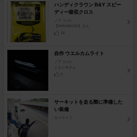
ハンディクラウン B&Y スピー
ディー吸収クロス
ノア
[60系]
【HANABUSA】さん
18
自作 ウエルカムライト
ノア
[60系]
ともじ＠さん
0
サーキットを走る際に準備した
い装備
カーライフ