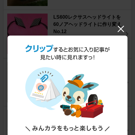
LS600レクサスヘッドライトを
60ノアヘッドライトに作り変え
No.12
ノア
[60系]
ko.さん
5
1
純正プロジェクター 加工取り付
け②
ノア
[60系]
ﾖｼ坊さん
13
0
依頼品 プリウス30 ヘッド改良
ノア
[60系]
くろぐみさん
9
0