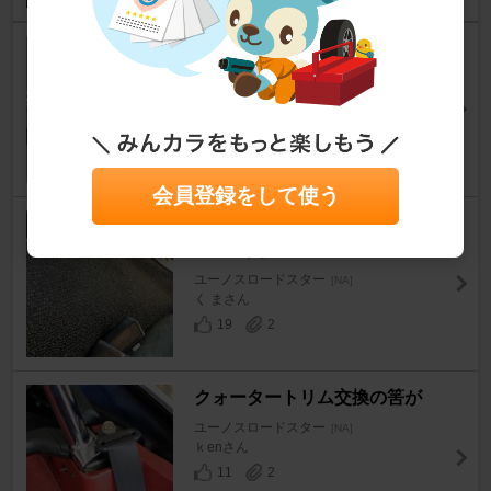
NB用エアロボード 取付
ユーノスロードスター
[NA]
みろーどさん
13
3
会員登録をして使う
TDセンターコンソールレスキ
ットへ交換
ユーノスロードスター
[NA]
く まさん
19
2
クォータートリム交換の筈が
ユーノスロードスター
[NA]
ｋenさん
11
2