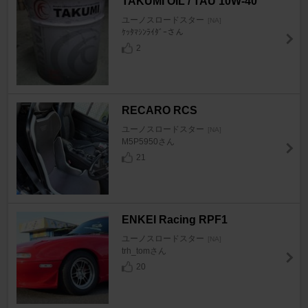
TAKUMI OIL / TAU 10W-40
ユーノスロードスター
[NA]
ｹｯﾀﾏｼﾝﾗｲﾀﾞｰさん
2
RECARO RCS
ユーノスロードスター
[NA]
M5P5950さん
21
ENKEI Racing RPF1
ユーノスロードスター
[NA]
trh_tomさん
20