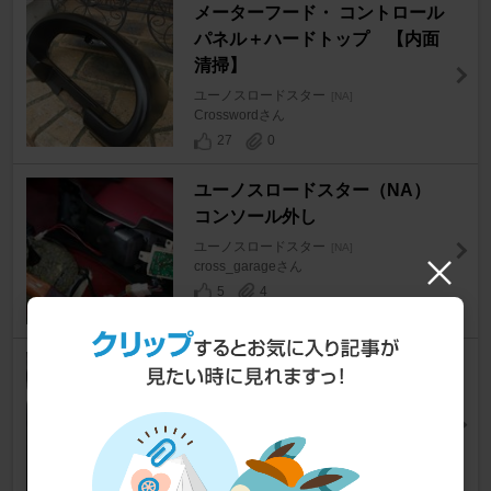
メーターフード・ コントロール
パネル＋ハードトップ 【内面
清掃】
ユーノスロードスター
[NA]
Crosswordさん
27
0
ユーノスロードスター（NA）
コンソール外し
ユーノスロードスター
[NA]
cross_garageさん
5
4
NA8グローブボックスに交換。
ユーノスロードスター
[NA]
げんごるふさん
3
4