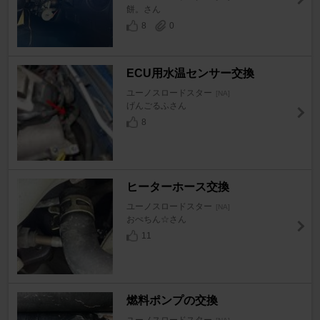
餅。さん
8
0
ECU用水温センサー交換
ユーノスロードスター
[NA]
げんごるふさん
8
ヒーターホース交換
ユーノスロードスター
[NA]
おぺちん☆さん
11
燃料ポンプの交換
ユーノスロードスター