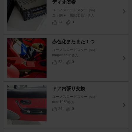
ディオ装着
ユーノスロードスター
[NA]
ニト朗＋（風紀委員）さん
27
3
赤色化またまた１つ
ユーノスロードスター
[NA]
magarinhiroさん
53
0
ドア内張り交換
ユーノスロードスター
[NA]
dora1958さん
26
0