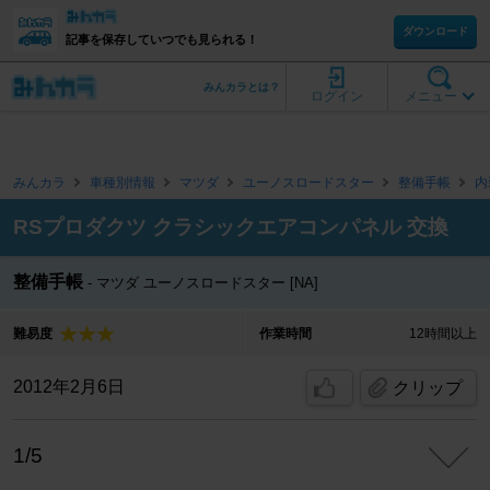
ダウンロード
記事を保存していつでも見られる！
みんカラとは？
ログイン
メニュー
みんカラ
車種別情報
マツダ
ユーノスロードスター
整備手帳
内
RSプロダクツ クラシックエアコンパネル 交換
整備手帳
マツダ ユーノスロードスター [NA]
難易度
作業時間
12時間以上
2012年2月6日
クリップ
1/5