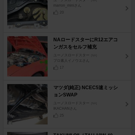
[NA]
marron_miniさん
20
NAロードスターにR12エアコ
ンガスをセルフ補充
ユーノスロードスター
[NA]
プロ素人イノウエさん
17
マツダ(純正) NCEC5速ミッシ
ョンSWAP
ユーノスロードスター
[NA]
IKACHANさん
25