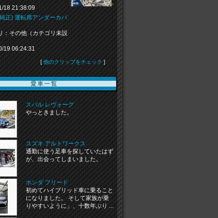
1/18 21:38:09
(純正) 運転席アンダーカバ
リ：その他（カテゴリ未設
0/19 06:24:31
[
他のクリップをチェック
]
愛車一覧
スバル レヴォーグ
やっときました。
スズキ アルトワークス
通勤に使う足車を探していたはず
が、出会ってしまいました。
ホンダ フリード
初めてハイブリッド車に乗ること
になりました。 そして家族が乗
りやすいように」、十数年ぶり ...