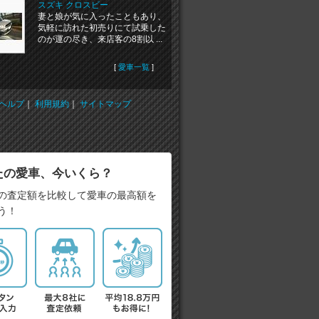
スズキ クロスビー
妻と娘が気に入ったこともあり、
気軽に訪れた初売りにて試乗した
のが運の尽き、来店客の8割以 ...
[
愛車一覧
]
ヘルプ
｜
利用規約
｜
サイトマップ
たの愛車、今いくら？
の査定額を比較して愛車の最高額を
う！