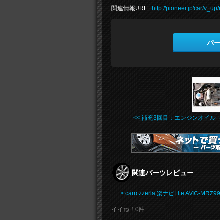
関連情報URL :
http://pioneer.jp/car/v_up/
パ
<< 補充3回目：エンジンオイル（ .
関連パーツレビュー
> carrozzeria 楽ナビLite AVIC-MRZ99
イイね！0件