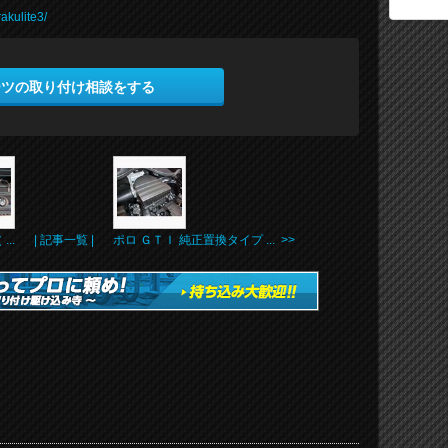
rakulite3/
ーツの取り付け相談をする
..
| 記事一覧 |
ポロ ＧＴＩ 純正置換タイプ ... >>