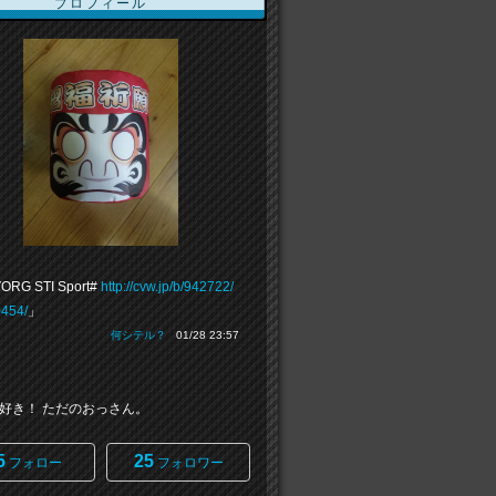
プロフィール
ORG STI Sport#
http://cvw.jp/b/942722/
454/
」
何シテル？
01/28 23:57
p
好き！ ただのおっさん。
5
25
フォロー
フォロワー