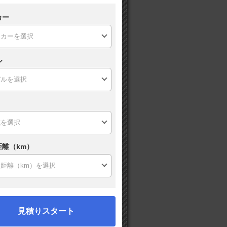
カー
ル
距離（km）
見積りスタート