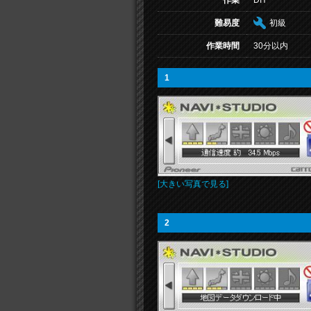
作業
DIY
難易度
初級
作業時間
30分以内
1
[大きい写真で見る]
2