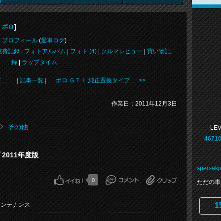
]
 ポロ
プロフィール
(
愛車ログ
)
燃費記録
|
フォトアルバム
|
フォト (4)
|
クルマレビュー
|
買い物記
録
|
ラップタイム
..
| 記事一覧 |
ポロ ＧＴＩ 純正置換タイプ ... >>
作業日：2011年12月3日
その他
「LEV
46710
2011年度版
spec-ak
0
ただの車
1
メンテナンス