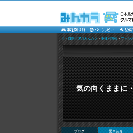
車・自動車SNSみんカラ
>
車種別情報
>
フォル
気の向くままに
ブログ
愛車紹介