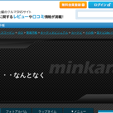
クスワーゲン
>
ポロ
>
整備手帳
>
オーディオビジュアル
>
カーナビ
>
その他
>
楽ナビLiteバ
・・・なんとなく
フォトアルバム
ラップタイム
▼メニュー