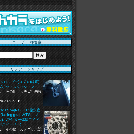
ユーザー内検索
リンク・クリップ
 クロスビー]スズキ(純正)
ブボックスクッション
リ：その他（カテゴリ未設
6/02 09:33:19
WRX S4]KYO-EI / 協永産
 Racing gear W.T.S.モノ
ク(ハブ付き一体型ワイド
ドスペーサー)
リ：その他（カテゴリ未設