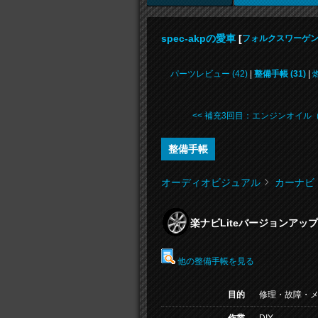
spec-akpの愛車
[
フォルクスワーゲン
パーツレビュー (42)
|
整備手帳 (31)
|
<< 補充3回目：エンジンオイル（ .
整備手帳
オーディオビジュアル
カーナビ
楽ナビLiteバージョンアップ 
他の整備手帳を見る
目的
修理・故障・