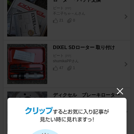
ビート
[PP]
不二子ちゃ～んさん
21
0
DIXEL SDローター 取り付け
ビート
[PP]
shumikaPPさん
47
1
ディクセル ブレーキローター
＆ブレーキパッド交換
ビート
[PP]
ひろピョン２さん
46
0