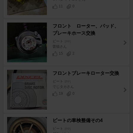
11
0
フロント ローター、パッド、
ブレーキホース交換
ビート
[PP]
蕾猫さん
15
2
フロントブレーキローター交換
ビート
[PP]
でじタカさん
19
0
ビートの車検整備その4
ビート
[PP]