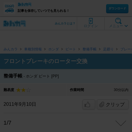
ダウンロード
記事を保存していつでも見られる！
みんカラとは？
ログイン
メニュー
みんカラ
車種別情報
ホンダ
ビート
整備手帳
足廻り
ブレー
フロントブレーキのローター交換
整備手帳
ホンダ ビート [PP]
難易度
作業時間
30分以内
2011年9月10日
クリップ
1/7