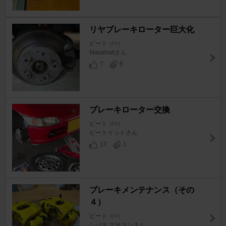
リヤブレーキローター巨大化
ビート
[PP]
Masahallさん
7
6
ブレーキローター交換
ビート
[PP]
ビートイットさん
17
1
ブレーキメンテナンス（その
４）
ビート
[PP]
シバタ マサヨシさん