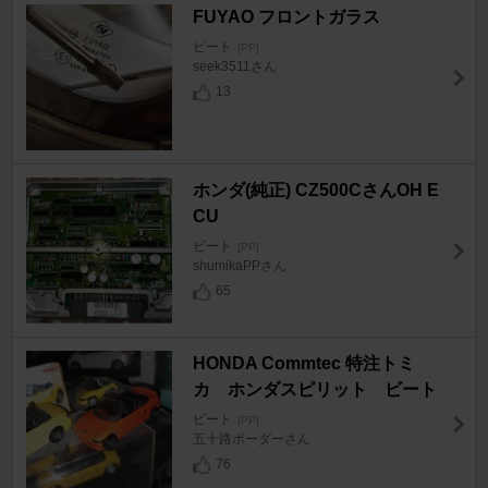
FUYAO フロントガラス
ビート
[PP]
seek3511さん
13
ホンダ(純正) CZ500CさんOH E
CU
ビート
[PP]
shumikaPPさん
65
HONDA Commtec 特注トミ
カ ホンダスピリット ビート
ビート
[PP]
五十路ボーダーさん
76