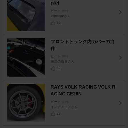
付け
ビート
[PP]
ksmarmrさん
36
フロントトランク内カバーの自
作
ビート
[PP]
羅漢の白８さん
62
RAYS VOLK RACING VOLK R
ACING CE28N
ビート
[PP]
インヂュニアさん
29