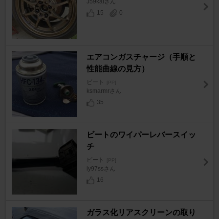
J59kaiさん
15
0
エアコンガスチャージ（手順と
性能曲線の見方）
ビート
[PP]
ksmarmrさん
35
ビートのワイパーレバースイッ
チ
ビート
[PP]
iy97ssさん
16
ガラス化リアスクリーンの取り