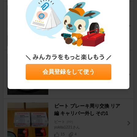
フロント、リヤディスクロータ
ー交換
ビート
[PP]
でぃーぷさん
19
0
フロントブレーキローター＆パ
ッド交換
会員登録をして使う
ビート
[PP]
中隊長＠上野國さん
5
3
ビート ブレーキ周り交換 リア
編 キャリパー外し その1
ビート
[PP]
yukita1221さん
15
4