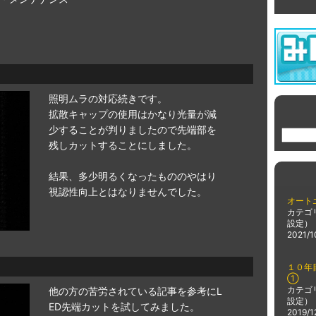
照明ムラの対応続きです。
拡散キャップの使用はかなり光量が減
少することが判りましたので先端部を
残しカットすることにしました。
結果、多少明るくなったもののやはり
視認性向上とはなりませんでした。
オート
カテゴ
設定）
2021/1
１０年
①
カテゴ
他の方の苦労されている記事を参考にL
設定）
ED先端カットを試してみました。
2019/1