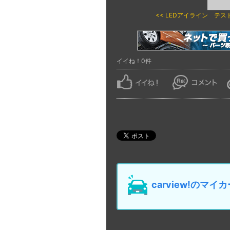
<< LEDアイライン テス
イイね！0件
carview!の