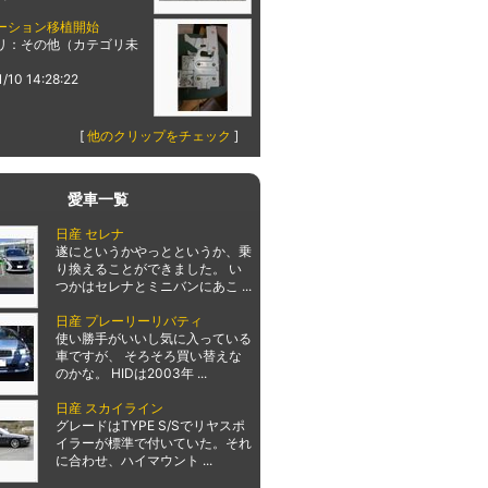
ーション移植開始
リ：その他（カテゴリ未
1/10 14:28:22
[
他のクリップをチェック
]
愛車一覧
日産 セレナ
遂にというかやっとというか、乗
り換えることができました。 い
つかはセレナとミニバンにあこ ...
日産 プレーリーリバティ
使い勝手がいいし気に入っている
車ですが、 そろそろ買い替えな
のかな。 HIDは2003年 ...
日産 スカイライン
グレードはTYPE S/Sでリヤスポ
イラーが標準で付いていた。それ
に合わせ、ハイマウント ...