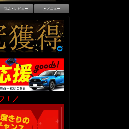
商品・レビュー
▼メニュー
フ！／