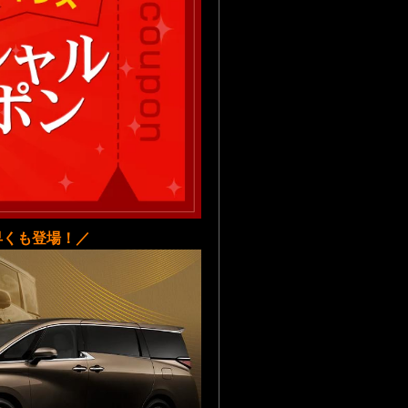
早くも登場！／