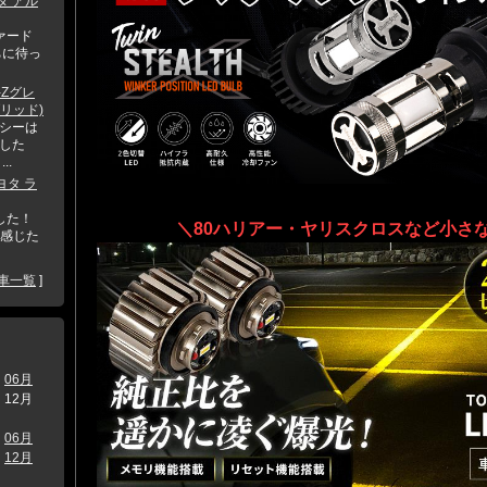
タ アル
ファード
ちに待っ
-Zグレ
ブリッド)
ォクシーは
した
..
ヨタ ラ
ました！
＼80ハリアー・ヤリスクロスなど小さ
に感じた
車一覧
]
06月
12月
06月
12月