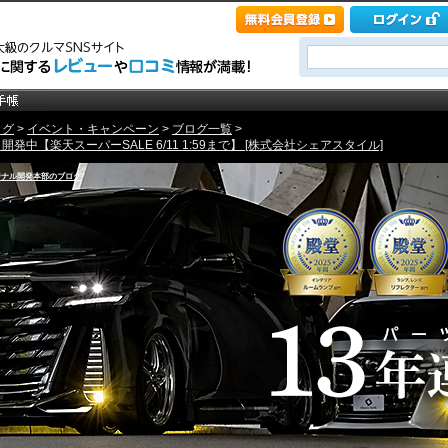
ログ
>
イベント・キャンペーン
>
ブログ一覧
>
発中【楽天スーパーSALE 6/11 1:59まで】 [株式会社シェアスタイル]
ジナル開発本部のブログ