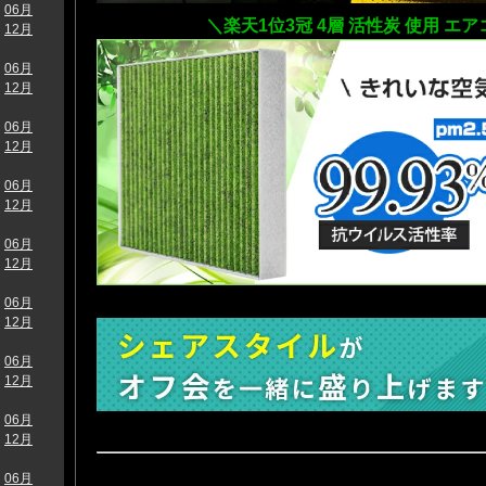
06月
＼楽天1位3冠 4層 活性炭 使用 エ
12月
06月
12月
06月
12月
06月
12月
06月
12月
06月
12月
06月
12月
06月
12月
06月