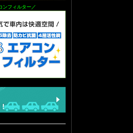
アコンフィルター／