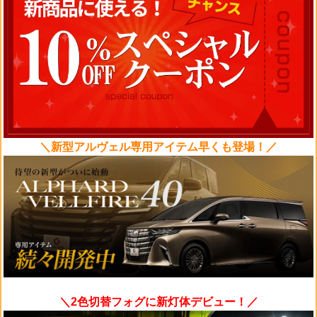
＼新型アルヴェル専用アイテム早くも登場！／
＼2色切替フォグに新灯体デビュー！／