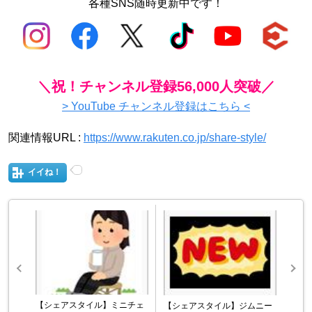
各種SNS随時更新中です！
＼祝！チャンネル登録56,000人突破／
> YouTube チャンネル登録はこちら <
関連情報URL :
https://www.rakuten.co.jp/share-style/
イイね！
【シェアスタイル】ミニチェ
【シェアスタイル】ジムニー