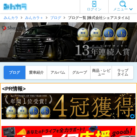
ログイン
メニュー
みんカラ
みんカラ＋
ブログ
ブログ一覧 [株式会社シェアスタイル]
商品・レビ
ラップ
ブログ
愛車紹介
アルバム
グループ
ュー
タイム
<PR情報>