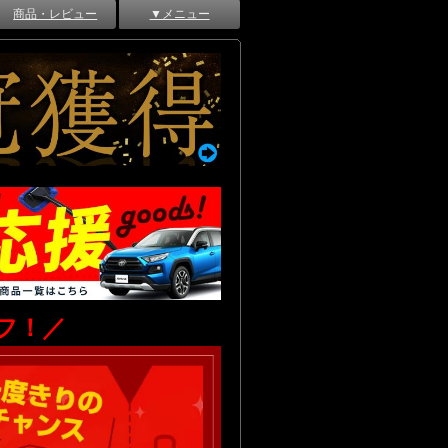
商品・レビュー
▼メニュー
フ！／