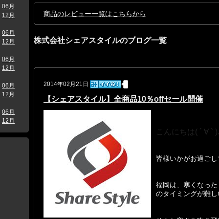
06月
商品のレビュー一覧はこちらから
12月
06月
株式会社シェアスタイルのブログ一覧
12月
06月
12月
2014年02月21日
06月
12月
【シェアスタイル】全商品10％offセール開催
06月
12月
こんにちは( ´ ∀ ` )
皆様いかがお過ごし
福岡は、寒くなった
のタイミングが難し