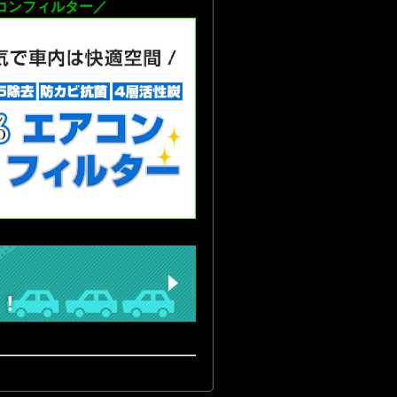
アコンフィルター／