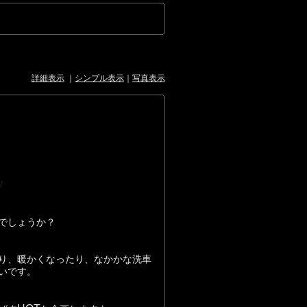
詳細表示
｜
シンプル表示
｜
写真表示
ﾉ
でしょうか？
り、暖かくなったり、なかかな洗車
いです。