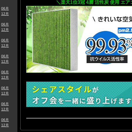
＼楽天1位3冠 4層 活性炭 使用 エ
06月
12月
06月
12月
06月
12月
06月
12月
06月
12月
06月
12月
06月
12月
06月
12月