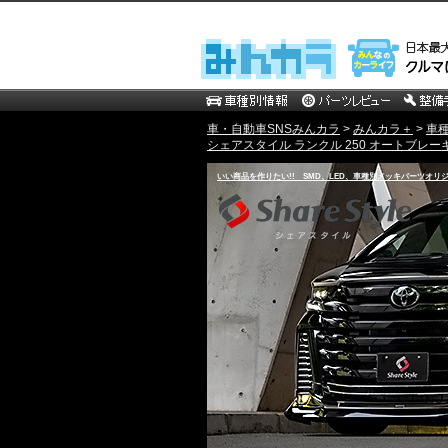
車・自動車SNSみんカラ
>
みんカラ＋
>
車
シェアスタイル ランクル 250 オートブレー
いい商品を作りたい!! SMD、LED、車種別メッキパーツオリ