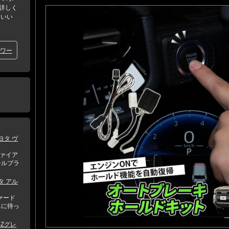
詳しく
 いい
ワー
ヨタ ヴ
ルファイア
ールブラ
タ アル
ファード
ちに待っ
-Zグレ