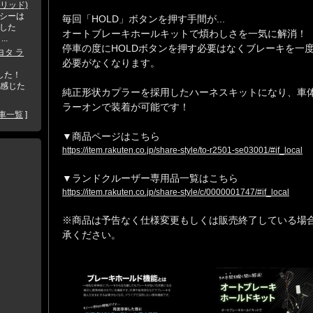
ブリッド)
ォクシーは
毎回「HOLD」ボタンを押す手間が...
した
オートブレーキホールキットで煩わしさを一気に解消！
..
停車の度にHOLDボタンを押す必要はなくブレーキを一
ヨタ ラ
必要がなくなります。
ました！
に感じた
純正形状カプラーを採用したハーネスキットになり、車
ラーオンで装着が可能です！
車一覧
]
▼商品ページはこちら
https://item.rakuten.co.jp/share-style/to-r2501-se03001/#if_local
▼ランドクルーザー専用品一覧はこちら
https://item.rakuten.co.jp/share-style/c/0000001747/#if_local
※商品は予告なく仕様変更もしくは販売終了している場
承ください。