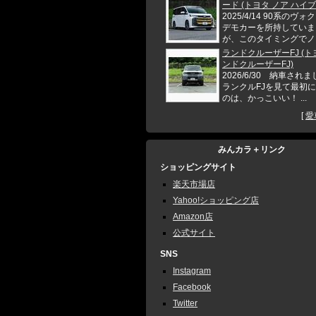
ード (トヨタ ノア ハイ
2025/4/14 90系のヴ
デモカーを所持していま
が、このタイミングでノ .
ランドクルーザーFJ (ト
ンドクルーザーFJ)
2026/6/30 納車され
ランクルFJを見て最初
のは、かっこいい！ ...
[
愛
みんカラ＋リンク
ショッピングサイト
楽天市場店
Yahoo!ショッピング店
Amazon店
公式サイト
SNS
Instagram
Facebook
Twitter