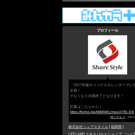
プロフィール
「2027年版オリジナルカレンダープレ
企画！
※なくなり次第終了となります！
応募はこちらから！
https://forms.gle/WM9dt1zmeuX7RLXr9
何シテル？
08/04
株式会社シェアスタイル
[
福岡県
]
LED / HID エキスパートショップ「シェ