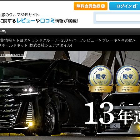
種別情報
>
トヨタ
>
ランドクルーザー250
>
パーツレビュー
>
ブレーキ
>
その他
>
キホールドキット [株式会社シェアスタイル]
ジナル開発本部のブログ