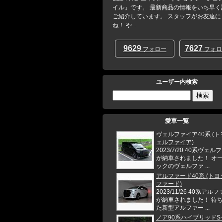
イル」です。 最新商品の情報をいち早く
ご紹介しています。 スタッフがお友達に
ね！ や...
9629
7627
フォロー
フォロ
ユーザー内検索
愛車一覧
ヴェルファイア40系 (ト
ェルファイア)
2023/7/20 40系ヴェ
が納車されました！ オ
ックのヴェルファ ...
アルファード40系 (トヨ
ファード)
2023/11/26 40系アル
が納車されました！ 待
た新型アルファー ...
ノア90系ハイブリッドS