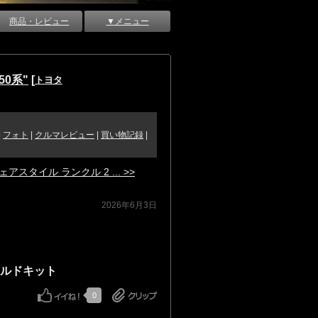
商品・レビュー
▼メニュー
0系"
[
トヨタ
|
フォト
|
クルマレビュー
|
買い物記録
|
ェアスタイル ランクル 2 ... >>
2026年6月3日
ホールドキット
0