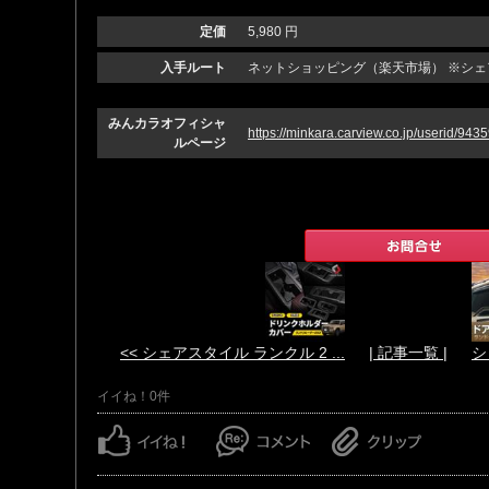
定価
5,980 円
入手ルート
ネットショッピング（楽天市場） ※シ
みんカラオフィシャ
https://minkara.carview.co.jp/userid/9435
ルページ
<< シェアスタイル ランクル 2 ...
| 記事一覧 |
シ
イイね！0件