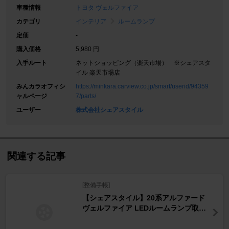
車種情報
トヨタ ヴェルファイア
カテゴリ
インテリア
ルームランプ
定価
-
購入価格
5,980 円
入手ルート
ネットショッピング（楽天市場） ※シェアスタ
イル 楽天市場店
みんカラオフィシ
https://minkara.carview.co.jp/smart/userid/94359
ャルページ
7/parts/
ユーザー
株式会社シェアスタイル
関連する記事
[整備手帳]
【シェアスタイル】20系アルファード
ヴェルファイア LEDルームランプ取付
【リアルームランプ】