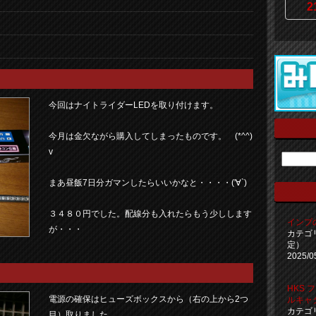
2
今回はナイトライダーLEDを取り付けます。
今月は金欠ながら購入してしまったものです。 (*^^)
v
まあ昼飯7日分ガマンしたらいいかなと・・・・('∀`)
３４８０円でした。配線分も入れたらもう少しします
インプ
が・・・
カテゴ
定）
2025/0
HKS
電源の確保はヒューズボックスから（右の上から2つ
ルキャ
カテゴ
目）取りました。