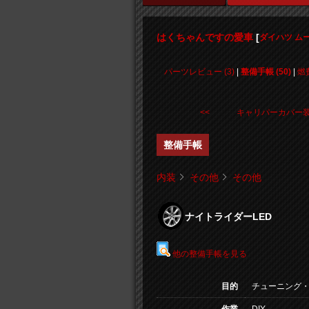
はくちゃんですの愛車
[
ダイハツ ム
パーツレビュー (3)
|
整備手帳 (50)
|
燃
<< キャリパーカバー
整備手帳
内装
その他
その他
ナイトライダーLED
他の整備手帳を見る
目的
チューニング