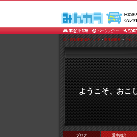
車・自動車SNSみんカラ
>
車種別情報
>
ダイハ
ようこそ、おこし
ブログ
愛車紹介