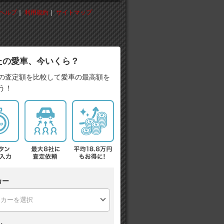
ヘルプ
｜
利用規約
｜
サイトマップ
たの愛車、今いくら？
の査定額を比較して愛車の最高額を
う！
カー
ル