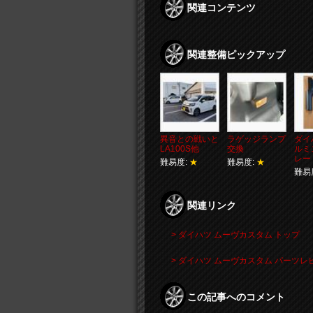
関連コンテンツ
関連整備ピックアップ
異音との戦いと
ラゲッジランプ
ダイ
LA100S他
交換
ルミ
レー
難易度:
★
難易度:
★
難易
関連リンク
> ダイハツ ムーヴカスタム トップ
> ダイハツ ムーヴカスタム パーツレ
この記事へのコメント