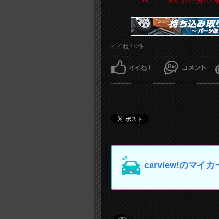
<< キャリパーカバー
イイね！0件
carview!の