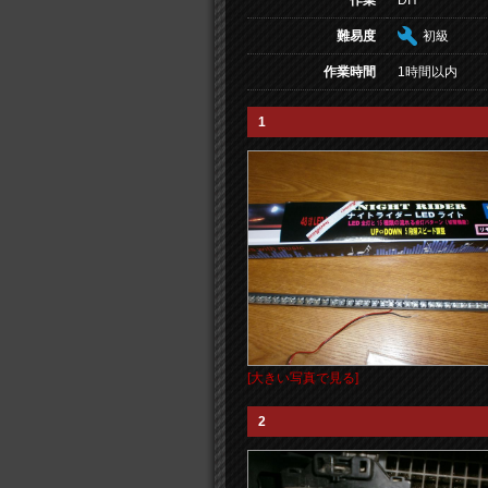
作業
DIY
難易度
初級
作業時間
1時間以内
1
[大きい写真で見る]
2