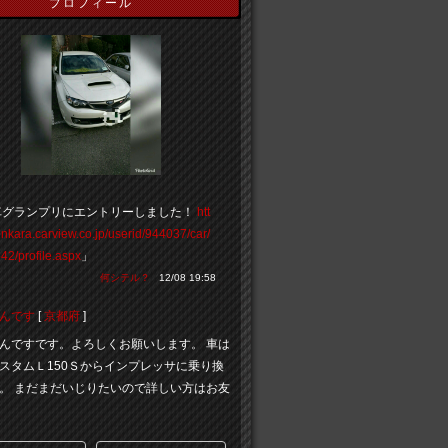
プロフィール
車グランプリにエントリーしました！
htt
inkara.carview.co.jp/userid/944037/car/
42/profile.aspx
」
何シテル？
12/08 19:58
んです
[
京都府
]
んですです。よろしくお願いします。 車は
スタムＬ150Ｓからインプレッサに乗り換
。 まだまだいじりたいので詳しい方はお友