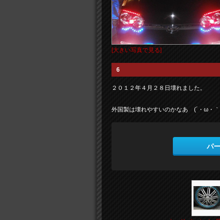
[大きい写真で見る]
6
２０１２年４月２８日壊れました。
外国製は壊れやすいのかなあ (´・ω・｀
パ