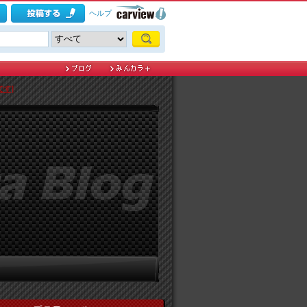
ヘルプ
です]