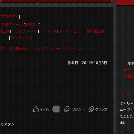
]
ーヴカスタム
プロフィール
(
愛車ログ
)
費記録
|
フォトアルバム
|
フォト (1)
|
クルマレビュー
|
買い物記録
|
ラップタイム
装着
| 記事一覧 |
サイドアンダーにラインイルミ ... >>
作業日：2011年10月3日
「愛
ps://m
24935
はくちゃ
はくちゃ
0
ムーヴカ
えました
達に...
・カスタム