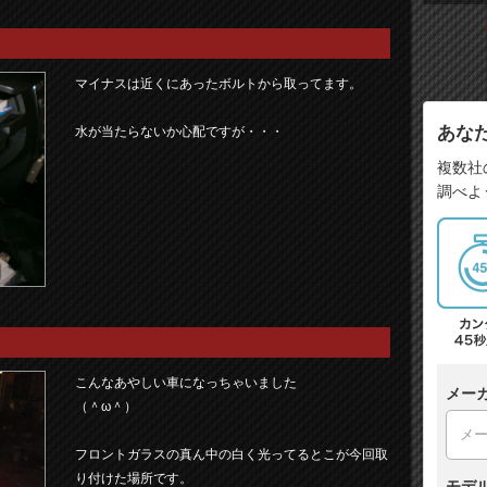
マイナスは近くにあったボルトから取ってます。
あな
水が当たらないか心配ですが・・・
複数社
調べよ
こんなあやしい車になっちゃいました
メー
（＾ω＾）
フロントガラスの真ん中の白く光ってるとこが今回取
り付けた場所です。
モデ