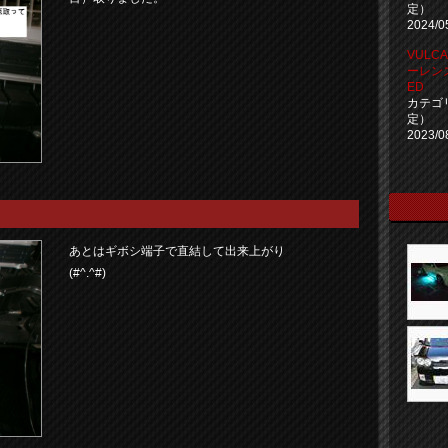
定）
2024/0
VULC
ーレン
ED
カテゴ
定）
2023/0
あとはギボシ端子で直結して出来上がり
(#^.^#)