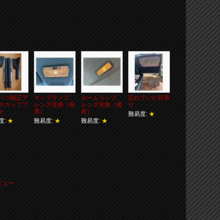
ハツ純正ア
マップランプ、
ルームランプ、
忘れていた目張
スカッフプ
レンズ交換（前
レンズ交換（後
り
ト
席）
席）
難易度:
★
度:
★
難易度:
★
難易度:
★
ビュー