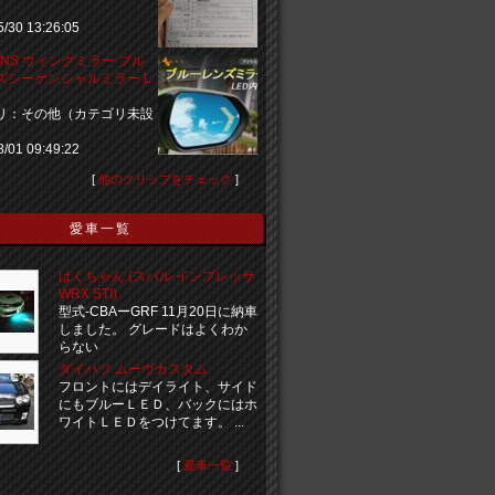
5/30 13:26:05
ANS ウィングミラー ブル
ズシーケンシャルミラー L
リ：その他（カテゴリ未設
8/01 09:49:22
[
他のクリップをチェック
]
愛車一覧
はくちゃん (スバル インプレッサ
WRX STI)
型式-CBAーGRF 11月20日に納車
しました。 グレードはよくわか
らない
ダイハツ ムーヴカスタム
フロントにはデイライト、サイド
にもブルーＬＥＤ、バックにはホ
ワイトＬＥＤをつけてます。 ...
[
愛車一覧
]