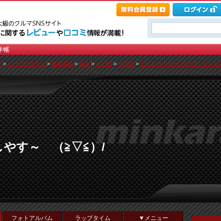
ツ
>
ムーヴカスタム
>
整備手帳
>
内装
>
その他
>
その他
>
ナイトライダーLED [はくちゃん
やす～ （≧▽≦）/
フォトアルバム
ラップタイム
▼メニュー