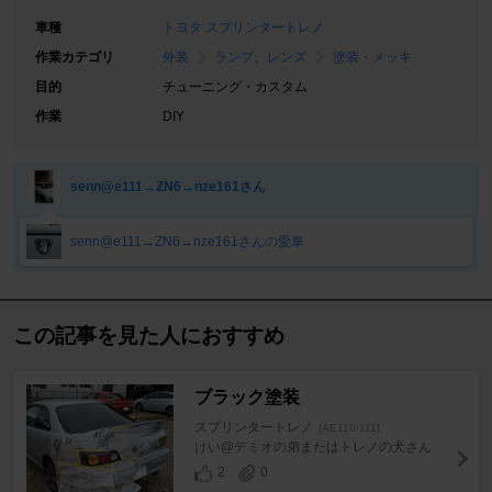
車種
トヨタ スプリンタートレノ
作業カテゴリ
外装
ランプ、レンズ
塗装・メッキ
目的
チューニング・カスタム
作業
DIY
senn@e111→ZN6→nze161さん
senn@e111→ZN6→nze161さんの愛車
この記事を見た人におすすめ
ブラック塗装
スプリンタートレノ
[AE110/111]
けい@デミオの弟またはトレノの犬さん
2
0