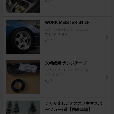
WORK MEISTER S1 2P
スプリンタートレノ
[AE110/111]
すぎ_AE111さん
7
矢崎総業 ナシジテープ
スプリンタートレノ
[AE110/111]
ＫＡ-１０さん
9
走りが楽しいオススメ中古スポ
ーツカー3選【国産車編】