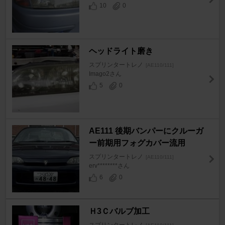
10
0
ヘッドライト磨き
スプリンタートレノ
[AE110/111]
Imago2さん
5
0
AE111 後期バンパーにクルーガ
ー前期用フォグカバー流用
スプリンタートレノ
[AE110/111]
erv********さん
6
0
Ｈ3Ｃバルブ加工