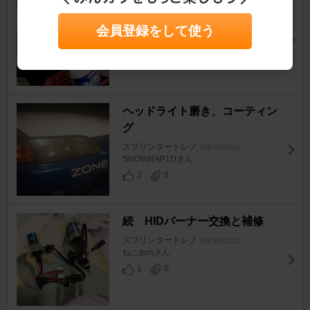
ヘッドライトクリアmini施行 2
スプリンタートレノ
[AE110/111]
会員登録をして使う
ねこれびさん
3
0
ヘッドライト磨き、コーティン
グ
スプリンタートレノ
[AE110/111]
SNOWRAP1Dさん
2
0
続 HIDバーナー交換と補修
スプリンタートレノ
[AE110/111]
ねこponさん
1
0