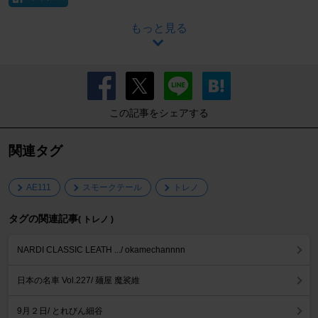
もっと見る
この記事をシェアする
関連タグ
AE111
スモークテール
トレノ
タグの関連記事
( トレノ )
NARDI CLASSIC LEATH .../ okamechannnn
日本の名車 Vol.227/ 麺屋 魔裟維
9月２日/ とれびん細谷