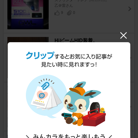
スプリンタートレノ
[AE110/111]
乙＠雷さん
9
0
HiビームHID装着。
スプリンタートレノ
[AE110/111]
とぅれ～の
さん
0
0
ヘッドライト磨き お風呂の洗剤
で^_^
スプリンタートレノ
[AE110/111]
ねこponさん
0
0