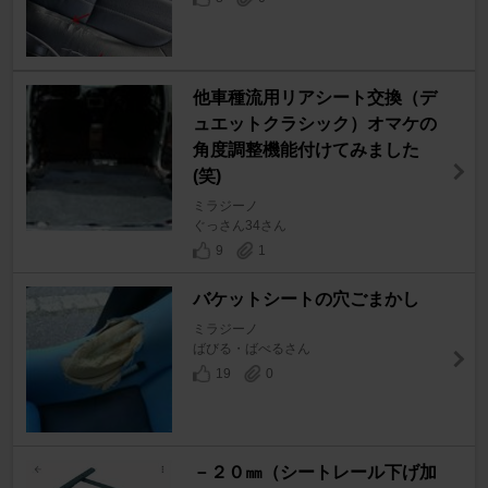
他車種流用リアシート交換（デ
ュエットクラシック）オマケの
角度調整機能付けてみました
(笑)
ミラジーノ
ぐっさん34さん
9
1
バケットシートの穴ごまかし
ミラジーノ
ばびる・ばべるさん
19
0
－２０㎜（シートレール下げ加