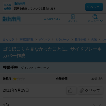
ダウンロード
記事を保存していつでも見られる！
みんカラとは？
ログイン
メニュー
みんカラ
車種別情報
ダイハツ
ミラジーノ
整備手帳
内装
シ
ゴミほこりを見なかったことに。サイドブレーキ
カバー作成
整備手帳
ダイハツ ミラジーノ
難易度
作業時間
30分以内
2011年9月29日
クリップ
1/8