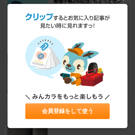
整備手帳250記念♪ちょっとセレ
ブなパーツを使って、セレブな
弄りをしてみた♪…300円ですが
(笑)
ミラジーノ
ぐっさん34さん
26
1
シートヒータ貼付♪
ミラジーノ
montagne501さん
19
0
シート補修(やっつけ作業)
会員登録をして使う
ミラジーノ
コバッピさん
31
0