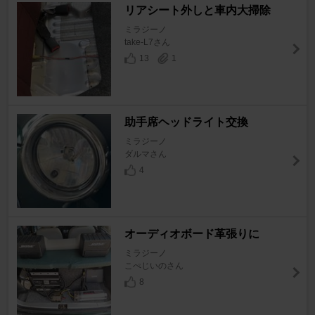
リアシート外しと車内大掃除
ミラジーノ
take-L7さん
13
1
助手席ヘッドライト交換
ミラジーノ
ダルマさん
4
オーディオボード革張りに
ミラジーノ
こぺじいのさん
8