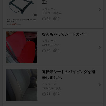
工）
ミラジーノ
メ☆ターボさん
28
0
なんちゃってシートカバー
ミラジーノ
GINPARAさん
20
0
運転席シートのパイピングを補
修しました。
ミラジーノ
milacopenさん
13
0