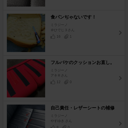
食パンぢゃないです！
ミラジーノ
＠ひでじ３さん
16
1
フルバケのクッションお直し。
ミラジーノ
アキＲさん
12
0
自己責任・レザーシートの補修
ミラジーノ
やすゆき.さん
8
0