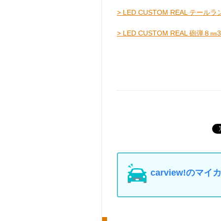
> LED CUSTOM REAL テール
> LED CUSTOM REAL 砲弾８㎜
carview!の