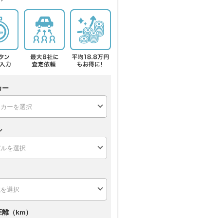
カー
ル
距離（km）