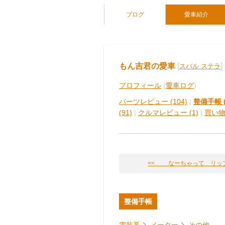
ブログ
愛車紹介
もん吉君の愛車
[
]
スバル ステラ
プロフィール
(
愛車ログ
)
パーツレビュー (104)
|
整備手帳 (
(91)
|
クルマレビュー (1)
|
買い
<< なーちゃって リッ
整備手帳