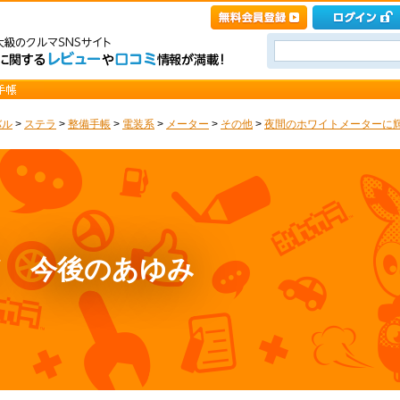
バル
>
ステラ
>
整備手帳
>
電装系
>
メーター
>
その他
>
夜間のホワイトメーターに輝
ド 今後のあゆみ