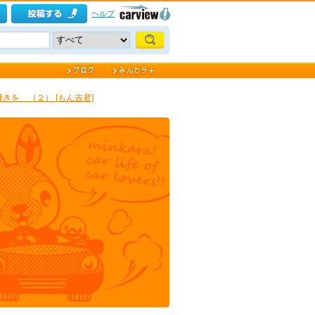
ヘルプ
きを （２） [もん吉君]