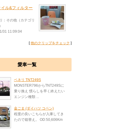
オイル&フィルター
リ：その他（カテゴリ
）
1/31 11:09:04
[
他のクリップをチェック
]
愛車一覧
ベネリ TNT249S
MONSTER796からTNT249Sに
乗り換え 慣らしを早く終えたい
エンジン種類 ...
金ごま (ダイハツ コペン)
程度の良いこちらが入庫してき
たので箱替え。 OD:50,606Km