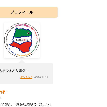
プロフィール
大垣ひまわり畑🌻」
何シテル？
08/10 14:11
吉君
]
イク好き。→乗るのが好きで、詳しくな