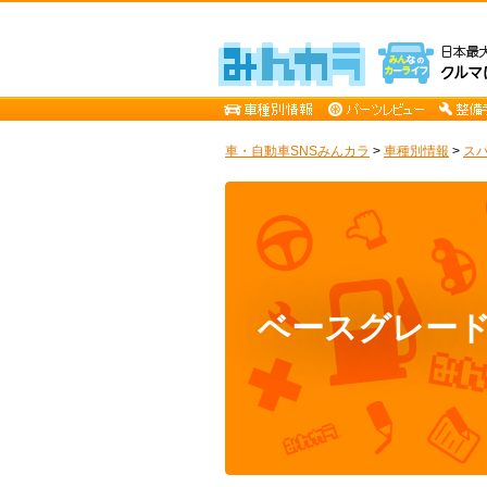
車・自動車SNSみんカラ
>
車種別情報
>
ス
ベースグレー