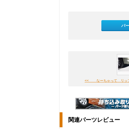
パ
<< なーちゃって リッ
関連パーツレビュー