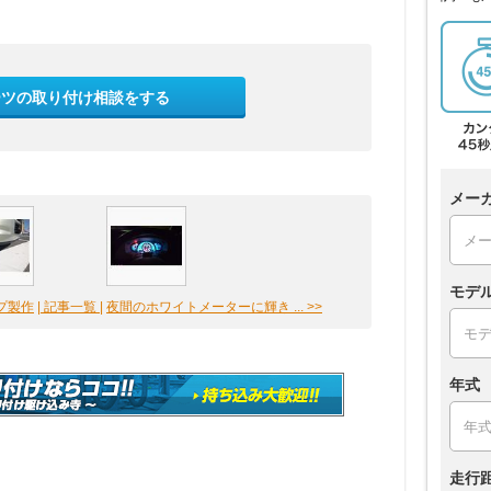
ーツの取り付け相談をする
メー
モデ
プ製作
| 記事一覧 |
夜間のホワイトメーターに輝き ... >>
年式
走行