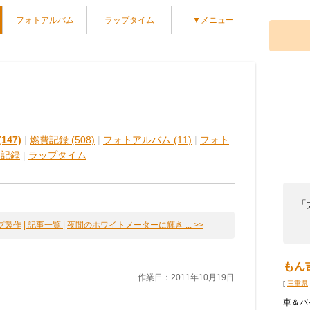
フォトアルバム
ラップタイム
▼メニュー
147)
|
燃費記録 (508)
|
フォトアルバム (11)
|
フォト
物記録
|
ラップタイム
「
プ製作
| 記事一覧 |
夜間のホワイトメーターに輝き ... >>
もん
作業日：2011年10月19日
[
三重県
車＆バ