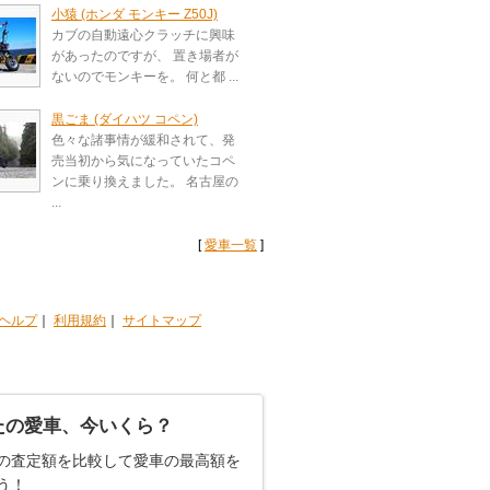
小猿 (ホンダ モンキー Z50J)
カブの自動遠心クラッチに興味
があったのですが、 置き場者が
ないのでモンキーを。 何と都 ...
黒ごま (ダイハツ コペン)
色々な諸事情が緩和されて、発
売当初から気になっていたコペ
ンに乗り換えました。 名古屋の
...
[
愛車一覧
]
ヘルプ
｜
利用規約
｜
サイトマップ
たの愛車、今いくら？
の査定額を比較して愛車の最高額を
う！