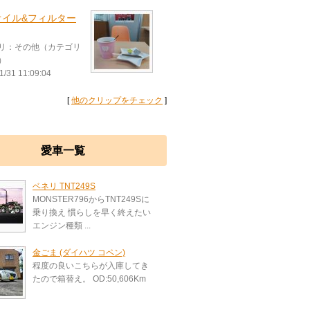
オイル&フィルター
リ：その他（カテゴリ
）
1/31 11:09:04
[
他のクリップをチェック
]
愛車一覧
ベネリ TNT249S
MONSTER796からTNT249Sに
乗り換え 慣らしを早く終えたい
エンジン種類 ...
金ごま (ダイハツ コペン)
程度の良いこちらが入庫してき
たので箱替え。 OD:50,606Km