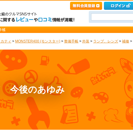
ゥカティ
>
MONSTER400 (モンスター)
>
整備手帳
>
外装
>
ランプ、レンズ
>
補修
>
ド 今後のあゆみ