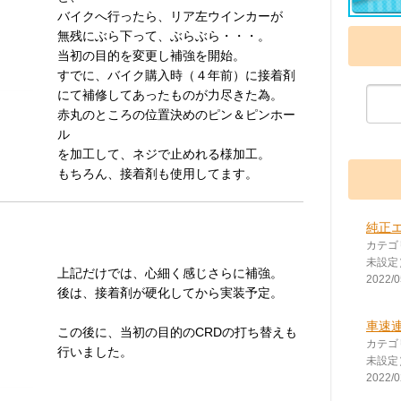
バイクへ行ったら、リア左ウインカーが
無残にぶら下って、ぶらぶら・・・。
当初の目的を変更し補強を開始。
すでに、バイク購入時（４年前）に接着剤
にて補修してあったものが力尽きた為。
赤丸のところの位置決めのピン＆ピンホー
ル
を加工して、ネジで止めれる様加工。
もちろん、接着剤も使用してます。
純正
カテゴ
未設定
上記だけでは、心細く感じさらに補強。
2022/0
後は、接着剤が硬化してから実装予定。
車速
この後に、当初の目的のCRDの打ち替えも
カテゴ
行いました。
未設定
2022/0