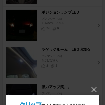
ポジションランプLED
プレマシー
[CW]
くるめのくにさん
24
0
ラゲッジルーム LED追加☆
プレマシー
[CW]
るかぱぱさん
2
2
眼力アップ笑。。
プレマシー
[CW]
るかぱぱさん
2
1