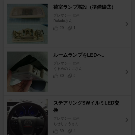
荷室ランプ増設（準備編③）
プレマシー
[CW]
Dakutoさん
29
1
ルームランプをLEDへ。
プレマシー
[CW]
くるめのくにさん
30
5
ステアリングSWイルミLED交
換
プレマシー
[CW]
ちせりょうさん
39
4