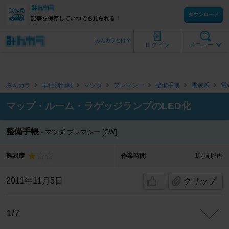
ダウンロード
記事を保存していつでも見られる！
みんカラとは？
ログイン
メニュー
みんカラ
車種別情報
マツダ
プレマシー
整備手帳
電装系
電
マップ・ルーム・ラゲッジランプのLED化
整備手帳
マツダ プレマシー [CW]
難易度
作業時間
1時間以内
2011年11月5日
クリップ
1/7