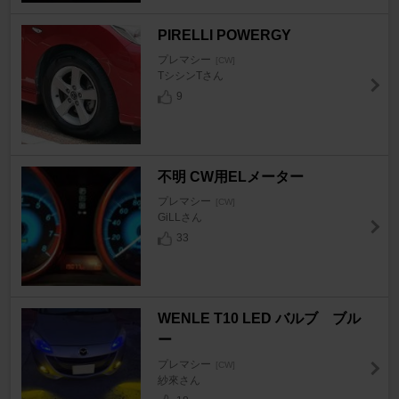
PIRELLI POWERGY
プレマシー
[CW]
TシシンTさん
9
不明 CW用ELメーター
プレマシー
[CW]
GiLLさん
33
WENLE T10 LED バルブ ブル
ー
プレマシー
[CW]
紗來さん