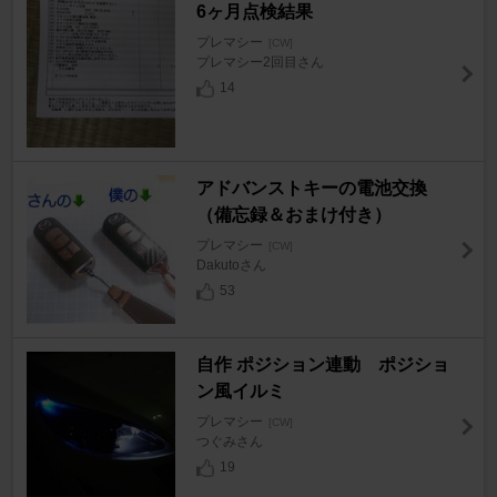
6ヶ月点検結果
プレマシー
[CW]
プレマシー2回目さん
14
アドバンストキーの電池交換
（備忘録＆おまけ付き）
プレマシー
[CW]
Dakutoさん
53
自作 ポジション連動 ポジショ
ン風イルミ
プレマシー
[CW]
つぐみさん
19