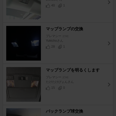
40
1
マップランプの交換
プレマシー
[CW]
Yukichoさん
28
1
マップランプを明るくします
プレマシー
[CW]
たけたけぴょんさん
15
0
バックランプ球交換