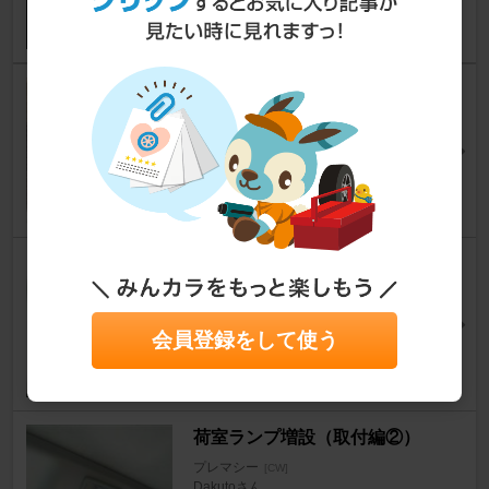
プレマシーのルームランプを１
６チップのＬＥＤに交換
プレマシー
[CW]
もと部長（みっくん）さん
38
1
ステアリングスイッチ 白ＬＥ
Ｄ化
プレマシー
[CW]
会員登録をして使う
イシヤマさん
0
4
荷室ランプ増設（取付編②）
プレマシー
[CW]
Dakutoさん