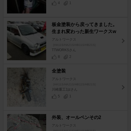
4
1
板金塗装から戻ってきました。
生まれ変わった新生ワークスw
アルトワークス
[HA11S/HA21S/HB11S/HB21S]
TTWORKSさん
8
2
全塗装
アルトワークス
[HA11S/HA21S/HB11S/HB21S]
川崎重工1jzさん
5
1
外装、オールペンその2
アルトワークス
[HA11S/HA21S/HB11S/HB21S]