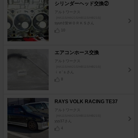
シリンダーヘッド交換②
アルトワークス
[HA11S/HA21S/HB11S/HB21S]
syun‡蛍ＷＯＲＫＳさん
10
エアコンホース交換
アルトワークス
[HA11S/HA21S/HB11S/HB21S]
ｉｅ’ｓさん
8
RAYS VOLK RACING TE37
アルトワークス
[HA11S/HA21S/HB11S/HB21S]
yyy37さん
4