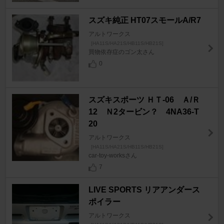
スズキ純正 HT07スモールA/R7
アルトワークス
[HA11S/HA21S/HB11S/HB21S]
買物依存症のゴン太さん
0
スズキスポーツ ＨＴ-06 Ａ/Ｒ
12 Ｎ2タービン？ 4NA36-T
20
アルトワークス
[HA11S/HA21S/HB11S/HB21S]
car-toy-worksさん
7
LIVE SPORTS リアアンダース
ポイラー
アルトワークス