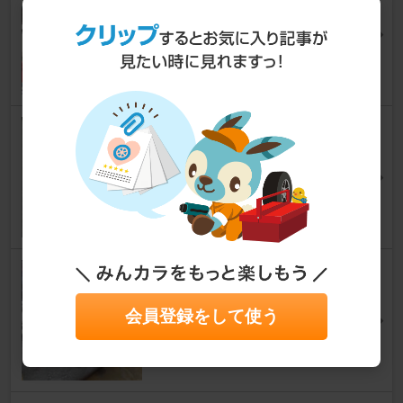
アルトワークス
[HA11S/HA21S/HB11S/HB21S]
Onimalさん
13
1
単菅パイプでエンジンクレーン
製作。
アルトワークス
[HA11S/HA21S/HB11S/HB21S]
PANDEM_RRさん
32
エアコン修理～ガスチャージ
アルトワークス
会員登録をして使う
[HA11S/HA21S/HB11S/HB21S]
澤田ワークスさん
17