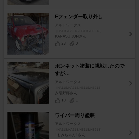
Fフェンダー取り外し
アルトワークス
[HA11S/HA21S/HB11S/HB21S]
KARASU JUNさん
23
0
ボンネット塗装に挑戦したので
すが…
アルトワークス
[HA11S/HA21S/HB11S/HB21S]
夕陽野郎さん
10
1
ワイパー周り塗装
アルトワークス
[HA11S/HA21S/HB11S/HB21S]
†もみちゃん†さん