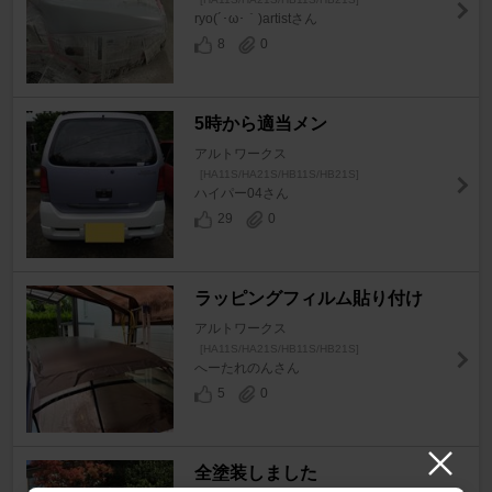
ryo(´･ω･｀)artistさん
8
0
5時から適当メン
アルトワークス
[HA11S/HA21S/HB11S/HB21S]
ハイパー04さん
29
0
ラッピングフィルム貼り付け
アルトワークス
[HA11S/HA21S/HB11S/HB21S]
へーたれのんさん
5
0
全塗装しました