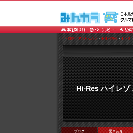
車・自動車SNSみんカラ
>
車種別情報
>
ホンダ
Hi-Res ハイレ
ブログ
愛車紹介