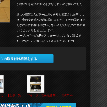
が聴いても定位の変化を少なくするのが狙いでした。
嬉しい誤算はAピラーにガッチリと固定された事によ
り、音の安定感が格段に増しました。ＴＷの固定はそ
んなに音に影響は出ないと思い込んでいたので音の違
いにビックリしました。(^-^;
エージング中＆WFをアウター化していない現状で
も、かなりいい音になってきましたよ。(^-^)
ーツの取り付け相談をする
付け
| 記事一覧 |
ツイーター埋め込み加工 その2 >>