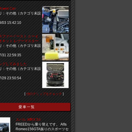
Power Con
リ：その他（カテゴリ未設
8/03 15:42:10
スファーイースト カーイ
オキット レザーマスター
リ：その他（カテゴリ未設
7/31 22:59:35
ングしてみました
リ：その他（カテゴリ未設
7/29 23:50:54
[
他のクリップをチェック
]
愛車一覧
スバル WRX S4
FREEDから乗り替えです。 Alfa
Romeo156GTA振りのスポーツセ