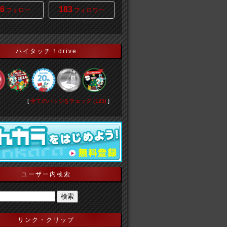
6
183
フォロー
フォロワー
ハイタッチ！drive
[
全てのバッジをチェック (123)
]
ユーザー内検索
リンク・クリップ