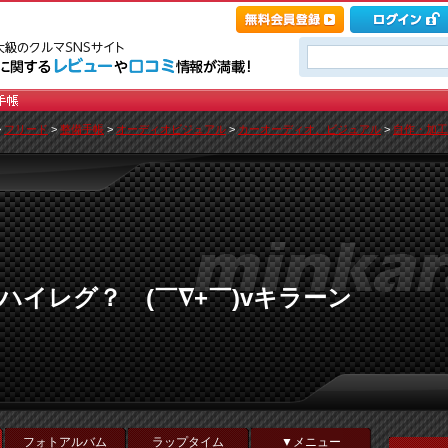
>
フリード
>
整備手帳
>
オーディオビジュアル
>
カーオーディオ、ビジュアル
>
自作・加工
ゾ ハイレグ？ (￣∇+￣)vキラーン
フォトアルバム
ラップタイム
▼メニュー