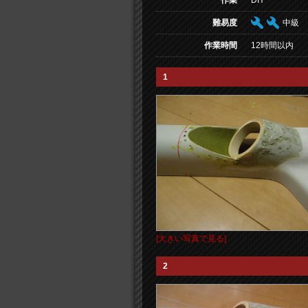
作業
DIY
難易度
中級
作業時間
12時間以内
1
[大きい写真で見る]
2