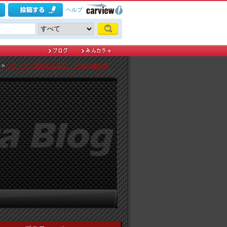
ヘルプ
>
ツイーター埋め込み加工 その3 [alfreed]