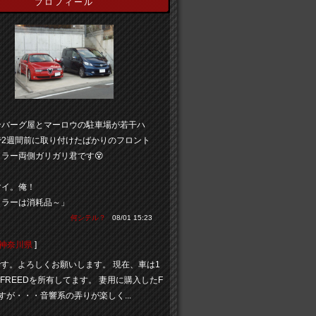
プロフィール
ンバーグ屋とマーロウの駐車場が若干ハ
で2週間前に取り付けたばかりのフロント
ラー両側ガリガリ君です😵
マイ。俺！
イラーは消耗品～」
何シテル？
08/01 15:23
神奈川県
]
eedです。よろしくお願いします。 現在、車は1
AとFREEDを所有してます。 妻用に購入したF
ですが・・・音響系の弄りが楽しく...