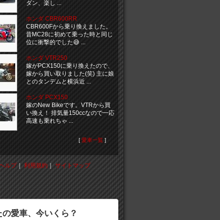
ダン、楽し ...
ホンダ CBR600RR
CBR600Fから乗り換えました。
昔MC28に初めて乗った時と同じ
位に衝撃的でした😅 ...
ホンダ VTR250
嫁がPCX150に乗り換えたので、
嫁から買い取りました(笑) 主に娘
とのタンデムと横浜近 ...
ホンダ PCX150
嫁のNew Bikeです。VTRから買
い換え！ 排気量150ccなので一応
高速も乗れちゃ ...
[
愛車一覧
]
ヘルプ
｜
利用規約
｜
サイトマップ
たの愛車、今いくら？