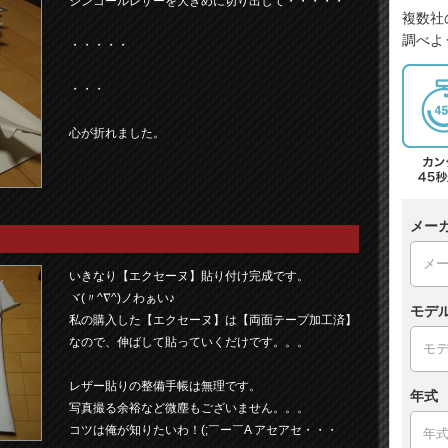
シンコールレザーを大きめに切り出して・・・・・
複数社
調べよ
・・・・・
・・・
心が折れました。
メー
いきなり【エクセーヌ】貼り付け完成です。
ヾ(〃^∇^)ノわぁい♪
モデ
私の購入した【エクセーヌ】は【両面テープ加工済】
なので、伸ばして貼っていくだけです。。。
レザー貼りの整備手帳は無理です。
年式
写真撮る余裕など微塵もございません。。。
コツは俺が知りたいわ！(;￣ー￣A アセアセ・・・