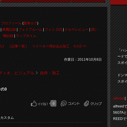
プロフィール
(
愛車ログ
)
|
燃費記録
|
フォトアルバム
|
フォト (10)
|
クルマレビュー
|
買い
物記録
|
ラップタイム
付け
| 記事一覧 |
ツイーター埋め込み加工 その2 >>
「ハ
ード
作業日：2011年10月8日
スポイ
ディオ、ビジュアル
自作・加工
ドン
スポ
の3
alfreed
[
0
alfr
56GT
・カスタム
REED