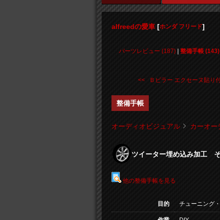
alfreedの愛車
[
]
ホンダ フリード
パーツレビュー (187)
|
整備手帳 (143)
<< Ｂピラー エクセーヌ貼り
整備手帳
オーディオビジュアル
カーオー
ツイーター埋め込み加工 そ
他の整備手帳を見る
目的
チューニング