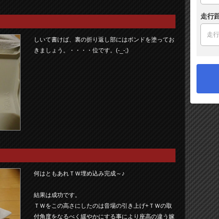
走行
しいて書けば、裏の折り返し部にはボンドを塗ってお
きましょう。・・・・位です。(-_-;)
何はともあれＴＷ埋め込み完成～♪
結果は成功です。
ＴＷをこの高さにしたのは音場の引き上げ+ＴＷの取
付角度をなるべく緩やかにする事により座高の違う嫁