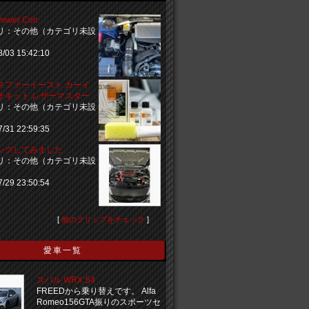
Power Con
リ：その他（カテゴリ未設
8/03 15:42:10
スファーイースト カーイ
オキット レザーマスター
リ：その他（カテゴリ未設
7/31 22:59:35
ングしてみました
リ：その他（カテゴリ未設
7/29 23:50:54
[
他のクリップをチェック
]
愛車一覧
スバル WRX S4
FREEDから乗り替えです。 Alfa
Romeo156GTA振りのスポーツセ