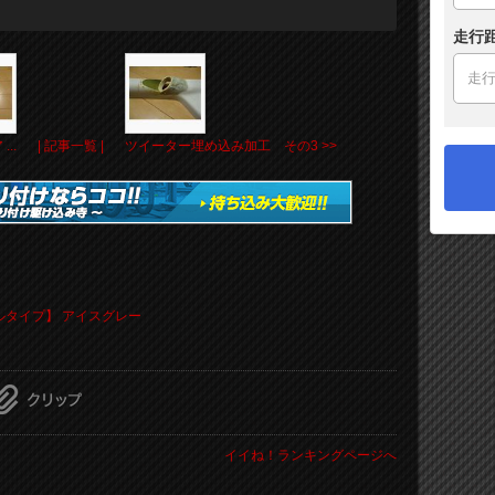
走行
...
| 記事一覧 |
ツイーター埋め込み加工 その3 >>
シールタイプ】 アイスグレー
イイね！ランキングページへ