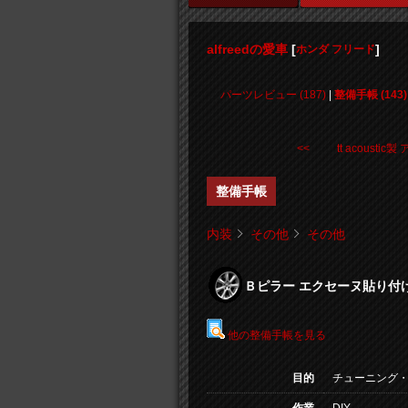
alfreedの愛車
[
]
ホンダ フリード
パーツレビュー (187)
|
整備手帳 (143)
<< tt acoustic製 ア 
整備手帳
内装
その他
その他
Ｂピラー エクセーヌ貼り付
他の整備手帳を見る
目的
チューニング