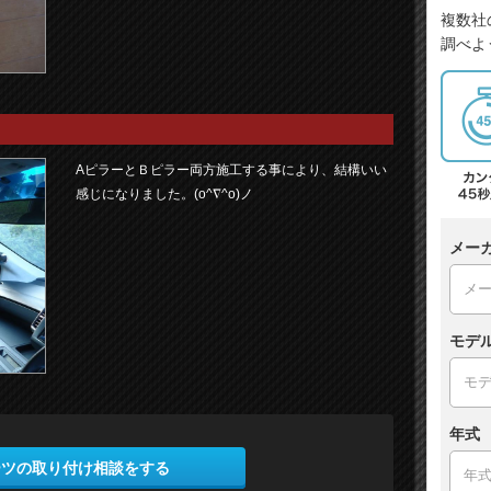
複数社
調べよ
AピラーとＢピラー両方施工する事により、結構いい
感じになりました。(o^∇^o)ノ
メー
モデ
年式
ーツの取り付け相談をする