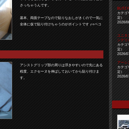
さっちゃうんです。
BLITZ 
カテゴ
定）
基本、両面テープなので貼りなおしがきくので一気に
2026/0
全体に仮で貼り付けちゃうのがポイントです┏○ペコ
ユニタ
ンテリ
カテゴ
定）
2026/0
アーシ
アシストグリップ部の周りは浮きやすいので先にある
カテゴ
程度、エクセーヌを伸ばしておいてから貼り付けま
定）
2026/0
す。