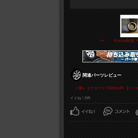
<< tt acoustic製 ア 
関連パーツレビュー
> 東レ エクセーヌ 700W-n45 【
イイね！0件