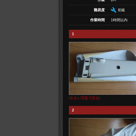
作業
DIY
難易度
初級
作業時間
1時間以内
1
[大きい写真で見る]
2