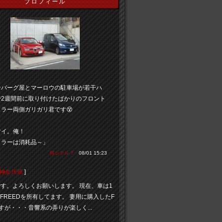
プロフィール
ンバーグ屋とマーロウの駐車場が若干ハ
で2週間前に取り付けたばかりのフロント
ラー両側ガリガリ君です😵
マイ。俺！
イラーは消耗品～」
何シテル？
08/01 15:23
神奈川県
]
eedです。よろしくお願いします。 現在、車は1
AとFREEDを所有してます。 妻用に購入したF
ですが・・・音響系の弄りが楽しく...