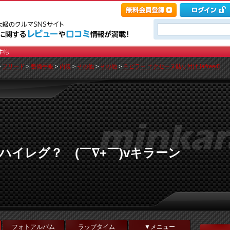
>
フリード
>
整備手帳
>
内装
>
その他
>
その他
>
Ｂピラー エクセーヌ貼り付け [alfreed]
ゾ ハイレグ？ (￣∇+￣)vキラーン
フォトアルバム
ラップタイム
▼メニュー