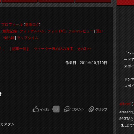
プロフィール
(
愛車ログ
)
|
燃費記録
|
フォトアルバム
|
フォト (10)
|
クルマレビュー
|
買い
物記録
|
ラップタイム
...
| 記事一覧 |
ツイーター埋め込み加工 その3 >>
「ハ
ード
作業日：2011年10月10日
スポイ
ドン
スポ
け
alfreed
[
0
alfr
56GT
・カスタム
REED