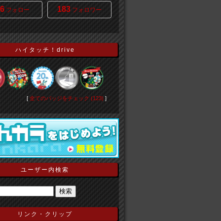
6
183
フォロー
フォロワー
ハイタッチ！drive
[
全てのバッジをチェック (123)
]
ユーザー内検索
リンク・クリップ