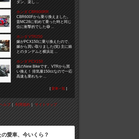
ダン、楽し ...
ホンダ CBR600RR
CBR600Fから乗り換えました。
昔MC28に初めて乗った時と同じ
位に衝撃的でした😅 ...
ホンダ VTR250
嫁がPCX150に乗り換えたので、
嫁から買い取りました(笑) 主に娘
とのタンデムと横浜近 ...
ホンダ PCX150
嫁のNew Bikeです。VTRから買
い換え！ 排気量150ccなので一応
高速も乗れちゃ ...
[
愛車一覧
]
ヘルプ
｜
利用規約
｜
サイトマップ
たの愛車、今いくら？