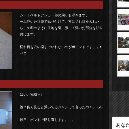
シートベルトアンカー部の周りも浮きます。
一旦浮いた状態で貼り付けて、穴に切れ目を入れた
ら、矢印のように生地を引っ張って浮いた部分を貼り
付けます。
切れ目を穴の淵までいれないのがポイントです。┏○
ペコ
はい、完成～♪
誰？良く見ると浮いてるジャンって言ったの！(-_-メ)
後日、ボンドで貼り直します。。。
あな