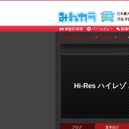
車・自動車SNSみんカラ
>
車種別情報
>
ホンダ
Hi-Res ハイレ
ブログ
愛車紹介