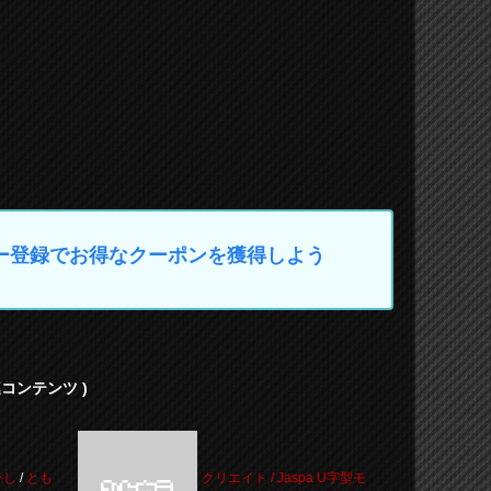
マイカー登録でお得なクーポンを獲得しよう
連コンテンツ )
外し
/
とも
クリエイト / Jaspa U字型モ