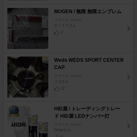
MUGEN / 無限 無限エンブレム
フリード
[GB3/4]
ＫＩＴＴさん
2
Weds WEDS SPORT CENTER
CAP
フリード
[GB3/4]
イゴさん
12
HID屋 / トレーディングトレー
ド HID屋 LEDナンバー灯
フリード
[GB3/4]
Dr.keiさん