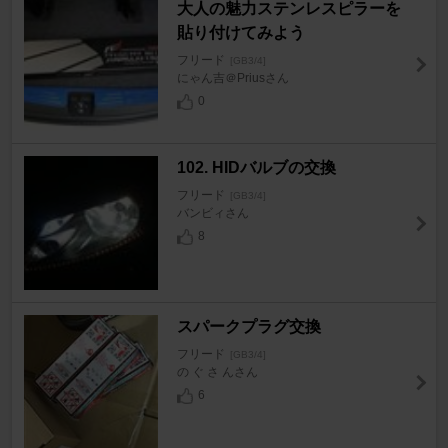
大人の魅力ステンレスピラーを
貼り付けてみよう
フリード
[GB3/4]
にゃん吉＠Priusさん
0
102. HIDバルブの交換
フリード
[GB3/4]
バンビィさん
8
スパークプラグ交換
フリード
[GB3/4]
の ぐ さ んさん
6