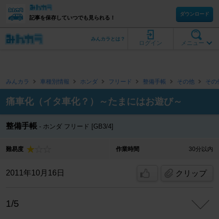
ダウンロード
記事を保存していつでも見られる！
みんカラとは？
ログイン
メニュー
みんカラ
車種別情報
ホンダ
フリード
整備手帳
その他
その
痛車化（イタ車化？）～たまにはお遊び～
整備手帳
ホンダ フリード [GB3/4]
難易度
作業時間
30分以内
2011年10月16日
クリップ
1/5