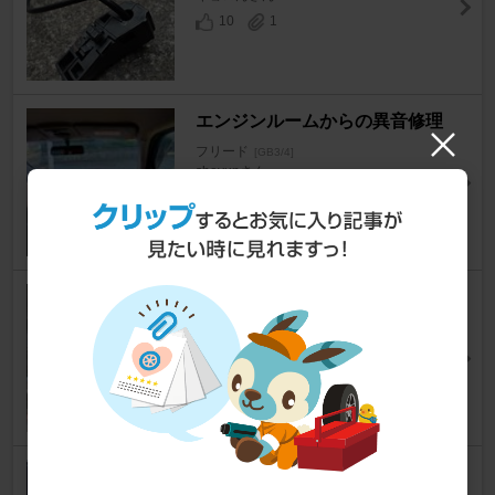
10
1
エンジンルームからの異音修理
フリード
[GB3/4]
shoyunさん
10
0
アンダーカバー修理
フリード
[GB3/4]
改馬屋さん
2
0
備忘録