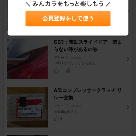
フリード
[GB3/4]
bomsluggerさん
1
0
会員登録をして使う
GB3：電動スライドドア 閉ま
らない時があるの巻
フリード
[GB3/4]
Let'sTry！たっくまんさん
1
1
A/Cコンプレッサークラッチ リ
レー交換
フリード
[GB3/4]
nyanta_mさん
4