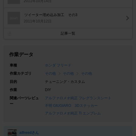
2011年10月14日
ツイーター埋め込み加工 その3
2011年10月12日
記事一覧
作業データ
車種
ホンダ フリード
作業カテゴリ
その他
その他
その他
目的
チューニング・カスタム
作業
DIY
関連パーツレビュ
アルファロメオ純正 フレグランスシート
ー
不明 GIUGIARO 3Dステッカー
アルファロメオ純正 Ti エンブレム
alfreedさん