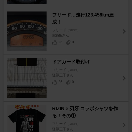
フリード…走行123,456km達
成！
フリード
[GB3/4]
sightaさん
26
0
ドアガード取付け
フリード
[GB3/4]
怪獣王子さん
25
0
RIZIN × 刃牙 コラボシャツを作
る！その①
フリード
[GB3/4]
怪獣王子さん