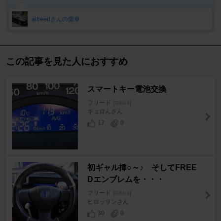
alfreedさんの愛車
この記事を見た人におすすめ
スマートキー電池交換
フリード
[GB3/4]
キョロんさん
17
0
初ギャル挿○～♪ そしてFREE
Dエンブレムを・・・
フリード
[GB3/4]
ヒロッサンさん
30
0