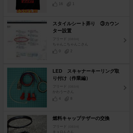
16
1
スタイルシート弄り ③カウン
ター設置
フリード
[GB3/4]
ちゃんこちゃんこさん
0
2
LED スキャナーキーリング取
り付け（作業編）
フリード
[GB3/4]
かわうーさん
4
8
燃料キャップテザーの交換
フリード
[GB3/4]
キョロんさん