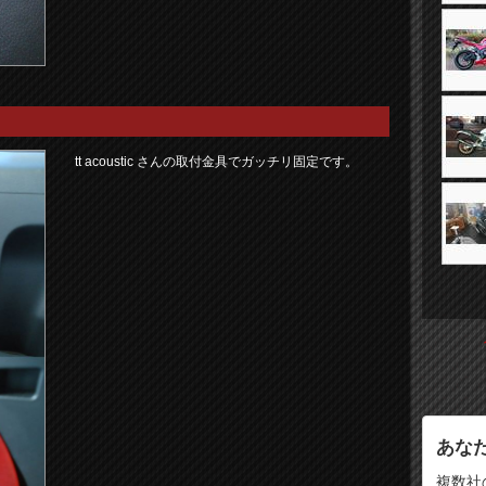
tt acoustic さんの取付金具でガッチリ固定です。
あな
複数社