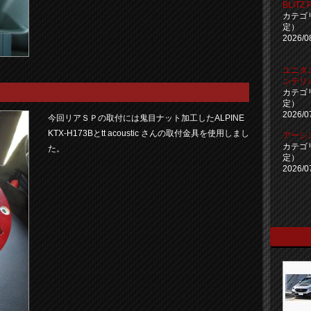
BLITZ 
カテゴ
定）
2026/0
ユニタ
ンテリ
カテゴ
定）
2026/0
今回リアＳＰの取付には鬼目ナット加工したALPINE
KTX-H173Bとtt acoustic さんの取付金具を使用しまし
アーシ
カテゴ
た。
定）
2026/0