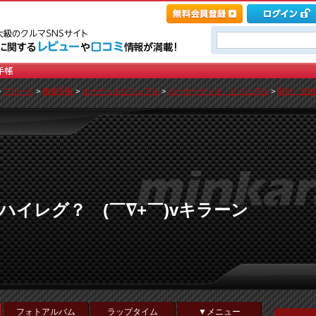
>
フリード
>
整備手帳
>
オーディオビジュアル
>
カーオーディオ、ビジュアル
>
取付・交換
ゾ ハイレグ？ (￣∇+￣)vキラーン
フォトアルバム
ラップタイム
▼メニュー