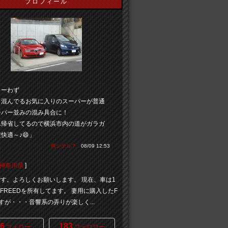
プロフィール
ローわず
も混んでるお気に入りのスーパーが普通
ーパー並みの混み具合に！
ん帰省してるので横浜市内の道がガラガ
快適～♪😄」
何シテル？
08/09 12:53
神奈川県
]
eedです。よろしくお願いします。 現在、車は1
AとFREEDを所有してます。 妻用に購入したF
ですが・・・音響系の弄りが楽しく...
6
183
フォロー
フォロワー