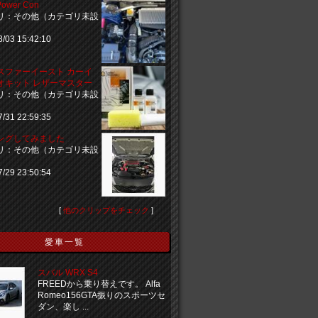
Power Con
リ：その他（カテゴリ未設
8/03 15:42:10
スファーイースト カーイ
オキット レザーマスター
リ：その他（カテゴリ未設
7/31 22:59:35
ングしてみました
リ：その他（カテゴリ未設
7/29 23:50:54
[
他のクリップをチェック
]
愛車一覧
スバル WRX S4
FREEDから乗り替えです。 Alfa
Romeo156GTA振りのスポーツセ
ダン、楽し ...