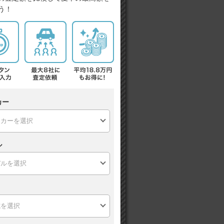
う！
カー
ル