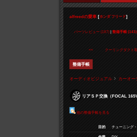
alfreedの愛車
[
]
ホンダ フリード
パーツレビュー (187)
|
整備手帳 (143)
<< クーリングダクト
整備手帳
オーディオビジュアル
カーオー
リアＳＰ交換（FOCAL 165
他の整備手帳を見る
目的
チューニング