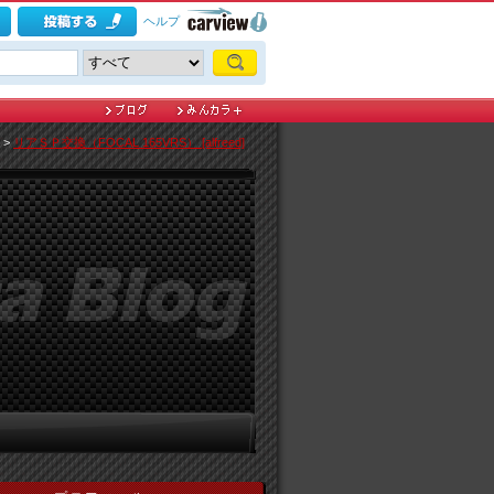
ヘルプ
>
リアＳＰ交換（FOCAL 165VRS） [alfreed]