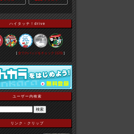
ハイタッチ！drive
[
全てのバッジをチェック (123)
]
ユーザー内検索
リンク・クリップ