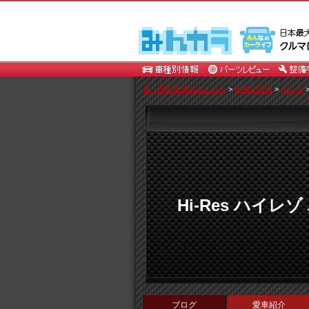
車・自動車SNSみんカラ
>
車種別情報
>
ホンダ
Hi-Res ハイレ
ブログ
愛車紹介