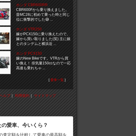
ホンダ CBR600RR
CBR600Fから乗り換えました。
昔MC28に初めて乗った時と同じ
位に衝撃的でした😅 ...
ホンダ VTR250
嫁がPCX150に乗り換えたので、
嫁から買い取りました(笑) 主に娘
とのタンデムと横浜近 ...
ホンダ PCX150
嫁のNew Bikeです。VTRから買
い換え！ 排気量150ccなので一応
高速も乗れちゃ ...
[
愛車一覧
]
ヘルプ
｜
利用規約
｜
サイトマップ
たの愛車、今いくら？
の査定額を比較して愛車の最高額を