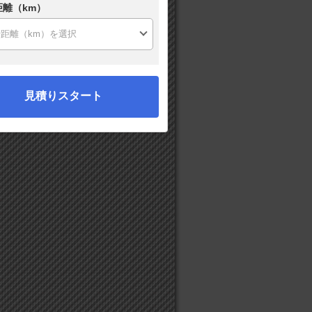
距離（km）
見積りスタート