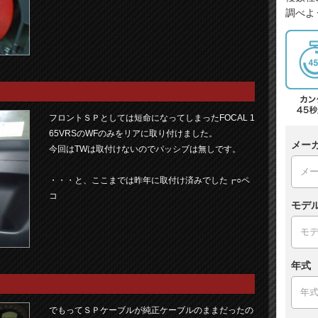
調べよ
フロントＳＰとしては短命になってしまったFOCAL 1
65VRSのWFのみをリアに取り付けました。
メー
今回はTWは取付けないのでパッシブは無しです。
・・・と、ここまでは昨年に取付け済みでした┏○ペ
コ
モデ
年式
でもってＳＰケーブルが純正ケーブルのままだったの