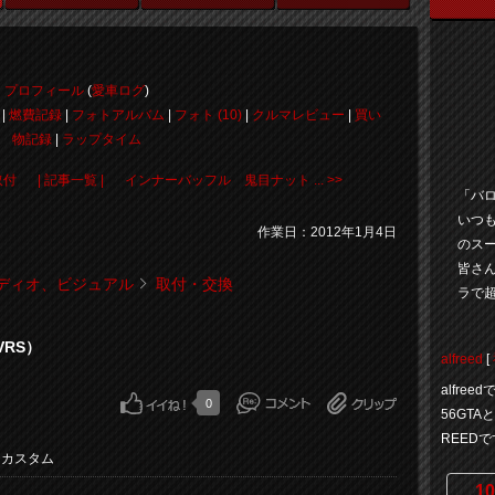
プロフィール
(
愛車ログ
)
|
燃費記録
|
フォトアルバム
|
フォト (10)
|
クルマレビュー
|
買い
物記録
|
ラップタイム
取付
| 記事一覧 |
インナーバッフル 鬼目ナット ... >>
「バ
いつ
作業日：2012年1月4日
のス
皆さ
ディオ、ビジュアル
取付・交換
ラで超
VRS）
alfreed
[
alfr
0
56GT
REED
・カスタム
10