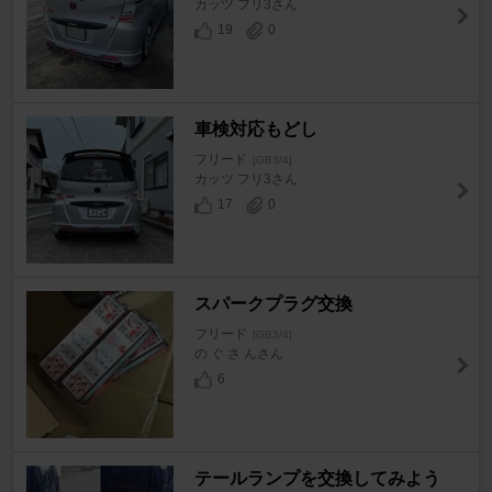
カッツ フリ3さん
19
0
車検対応もどし
フリード
[GB3/4]
カッツ フリ3さん
17
0
スパークプラグ交換
フリード
[GB3/4]
の ぐ さ んさん
6
テールランプを交換してみよう