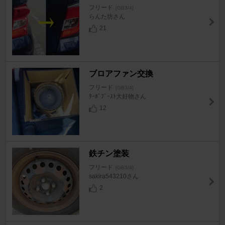
フリード
[GB3/4]
らんた坊さん
21
ブロアファン交換
フリード
[GB3/4]
ﾀｰﾎﾞﾌﾞｰｽﾄ大好物さん
12
鉄チン塗装
フリード
[GB3/4]
sakira543210さん
2