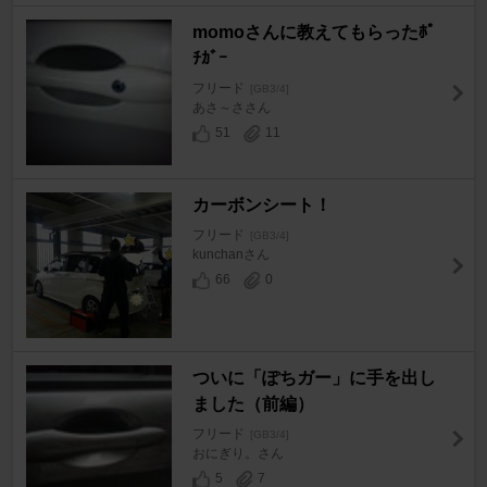
momoさんに教えてもらったﾎﾟ
ﾁｶﾞｰ
フリード
[GB3/4]
あさ～ささん
51
11
カーボンシート！
フリード
[GB3/4]
kunchanさん
66
0
ついに「ぽちガー」に手を出し
ました（前編）
フリード
[GB3/4]
おにぎり。さん
5
7