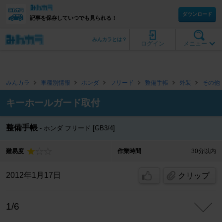
ダウンロード
記事を保存していつでも見られる！
みんカラとは？
ログイン
メニュー
みんカラ
車種別情報
ホンダ
フリード
整備手帳
外装
その他
キーホールガード取付
整備手帳
ホンダ フリード [GB3/4]
難易度
作業時間
30分以内
2012年1月17日
クリップ
1/6