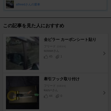
alfreedさんの愛車
この記事を見た人におすすめ
全ピラー カーボンシート貼り
フリード
[GB3/4]
scissorさん
45
1
牽引フック取り付け
フリード
[GB3/4]
kazu+さん
44
0