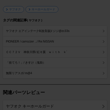
ヤフオク
キーホールガード
タグの関連記事
( ヤフオク )
ヤフオク エアインテークⅡ(改良版)/ ジジ@zc33s
PIONEER / carrozzer .../ Re:NISSAN
ＣＣ７２Ｖ 神奈川県/ 紅キ翼 ｗｉｔｈ ｋ´
「捨てろ！」/ きすけ（鬼助）
無限リアスポ/ m@4
関連パーツレビュー
ヤフオク キーホールガード