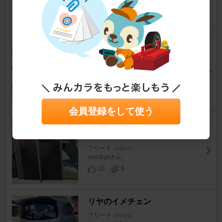
9
2
ナンバープレートネジ交換
フリード
[GB3/4]
y88********さん
6
0
会員登録をして使う
Bピラーカーボン調シート貼り
付け
フリード
[GB3/4]
oira3ryuさん
12
0
リヤのイメチェン
フリード
[GB3/4]