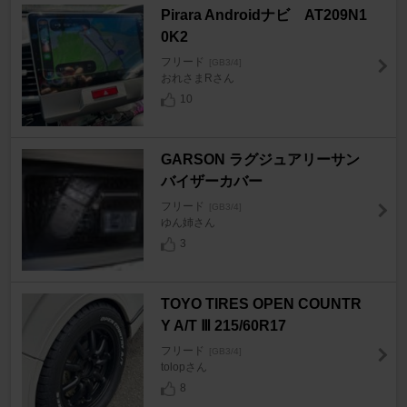
Pirara Androidナビ AT209N1
0K2
フリード
[GB3/4]
おれさまRさん
10
GARSON ラグジュアリーサン
バイザーカバー
フリード
[GB3/4]
ゆん姉さん
3
TOYO TIRES OPEN COUNTR
Y A/T Ⅲ 215/60R17
フリード
[GB3/4]
tolopさん
8