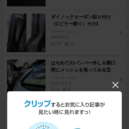
ダイノックカーボン貼り付け
（Cピラー廻り）その1
フリード
[GB3/4]
alfreedさん
39
14
はぢめてのバンパー外し＆開口
部にメッシュを張ってみる②
フリード
[GB3/4]
かまたまさん
6
5
無限 フロントグリル 取付説明
書
フリード
[GB3/4]
@ルコ@さん