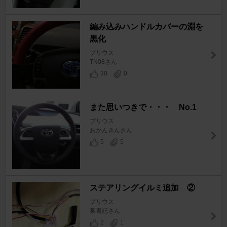
編み込みハンドルカバーの淵を
黒化
プリウス
TN08さん
30
0
また思いつきで・・・ No.1
プリウス
おかんきんさん
5
5
ステアリングイルミ追加 ②
プリウス
某書記さん
2
1