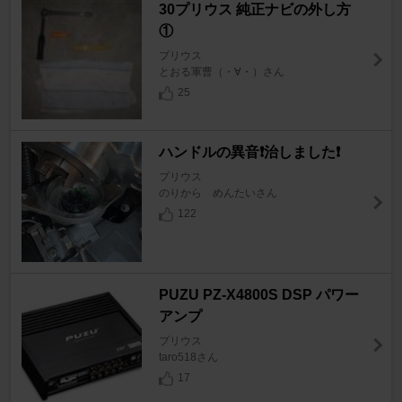
30プリウス 純正ナビの外し方
①
プリウス
とおる軍曹（・∀・）さん
25
ハンドルの異音❗️治しました❗️
プリウス
のりから めんたいさん
122
PUZU PZ-X4800S DSP パワー
アンプ
プリウス
taro518さん
17