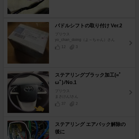
パドルシフトの取り付け Ver.2
プリウス
yo_chan_doing（よ～ちゃん）さん
12
3
ステアリングブラック加工(=ﾟ
ωﾟ)ﾉNo.1
プリウス
まさけん!さん
37
2
ステアリング エアバック解除の
後に