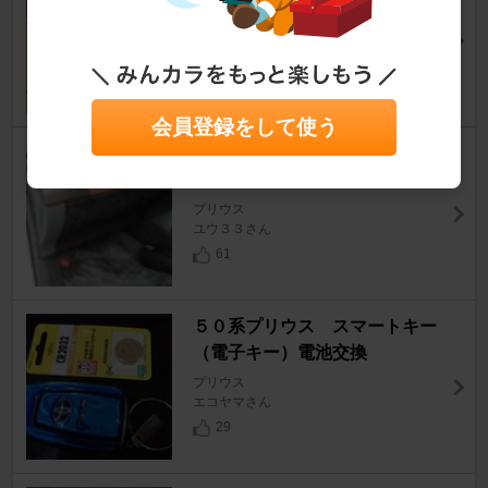
ード レッドの装着
プリウス
Moto555さん
12
3
会員登録をして使う
ACC アクセサリー ヒューズB
OX ボックスの場所
プリウス
ユウ３３さん
61
５０系プリウス スマートキー
（電子キー）電池交換
プリウス
エコヤマさん
29