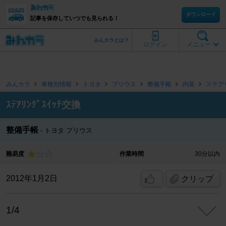
ダウンロード
記事を保存していつでも見られる！
みんカラとは？
ログイン
メニュー
みんカラ
車種別情報
トヨタ
プリウス
整備手帳
内装
ステア
ｽﾃｱﾘﾝｸﾞｽｲｯﾁ交換
整備手帳
トヨタ プリウス
難易度
作業時間
30分以内
2012年1月2日
クリップ
1/4