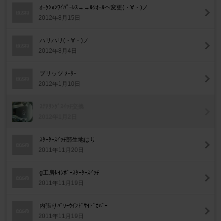
ｵｰｸｼｮﾝﾜｲﾊﾟｰﾚｽ→→ﾙｼｵｰﾙへ変更(・∀・)ノ
2012年8月15日
ハリハリ(・∀・)ノ
2012年8月4日
ブリッツ ﾒｰﾀｰ
2012年1月10日
ｽﾃｱﾘﾝｸﾞｽｲｯﾁ交換
2012年1月2日
ｽﾀｰﾀｰｽｲｯﾁ部生地はり
2011年11月20日
g工房ﾚｲﾝﾎﾞｰｽﾀｰﾀｰｽｲｯﾁ
2011年11月19日
内張りﾊﾟﾜｰｳｲﾝﾄﾞｻｲﾄﾞｶﾊﾞｰ
2011年11月19日