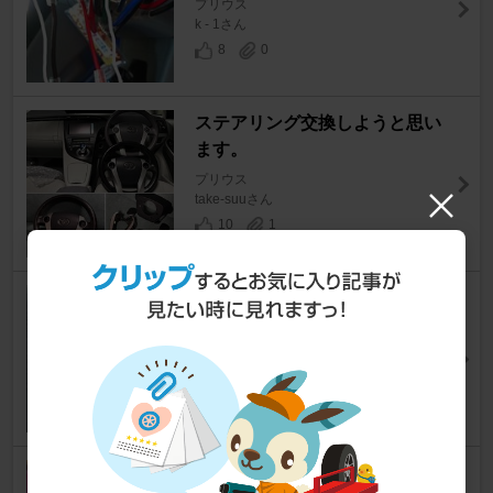
プリウス
k - 1さん
8
0
ステアリング交換しようと思い
ます。
プリウス
take-suuさん
10
1
リアル カーボン シール
プリウス
ベンツS124さん
8
0
ハンドルカバー クイックスエ