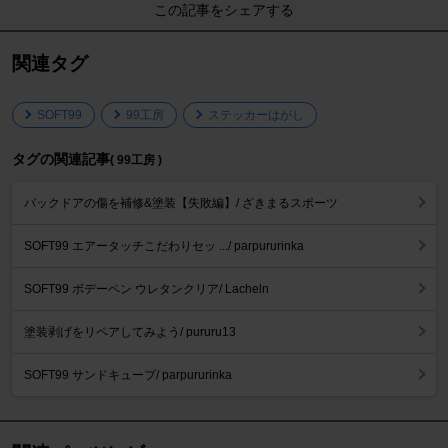
この記事をシェアする
関連タグ
SOFT99
99工房
ステッカーはがし
タグの関連記事
( 99工房 )
バックドアの傷を補修&塗装【失敗編】/ ざきまるスポーツ
SOFT99 エアータッチこだわりセッ .../ parpururinka
SOFT99 ボデーペン ウレタンクリア/ Lacheln
塗装剥げをリペアしてみよう/ pururu13
SOFT99 サンドキューブ/ parpururinka