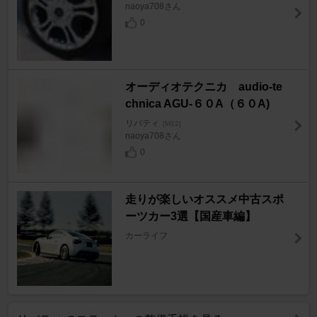
naoya708さん
0
オーディオテクニカ audio-te
chnica AGU-６０A（６０A)
リバティ
[M12]
naoya708さん
0
走りが楽しいオススメ中古スポ
ーツカー3選【国産車編】
カーライフ