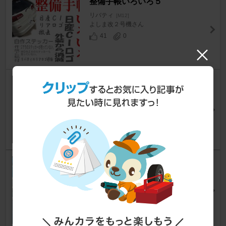
整備手帳いろいろ５
リバティ
[M12]
よしま改２号機さん
41
0
リアワイパー 根元の簡易塗装
リバティ
[M12]
すっとことも太郎さん
3
マフラー交換
リバティ
[M12]
リュガ2000さん
12