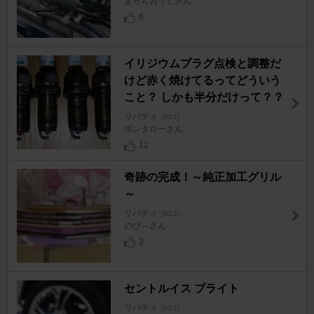
まろんおうじさん
6
イリジウムプラグ点検と調整だ
けど赤く焼けてるってどういう
こと？ しかも半分だけって？？
リバティ
[M12]
ボンタローさん
12
奇跡の完成！～純正加工グリル
～
リバティ
[M12]
のび～さん
3
セントルイス ブライト
リバティ
[M12]