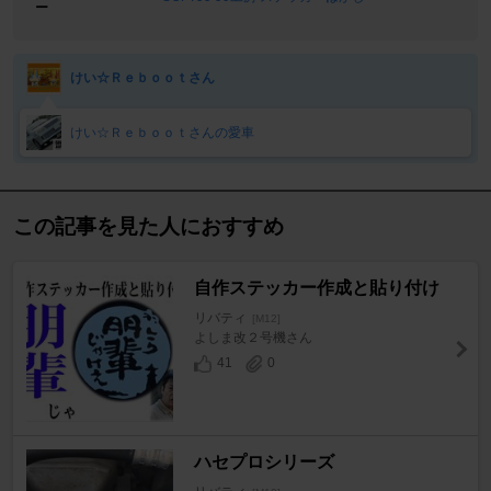
ー
けい☆Ｒｅｂｏｏｔさん
けい☆Ｒｅｂｏｏｔさんの愛車
この記事を見た人におすすめ
自作ステッカー作成と貼り付け
リバティ
[M12]
よしま改２号機さん
41
0
ハセプロシリーズ