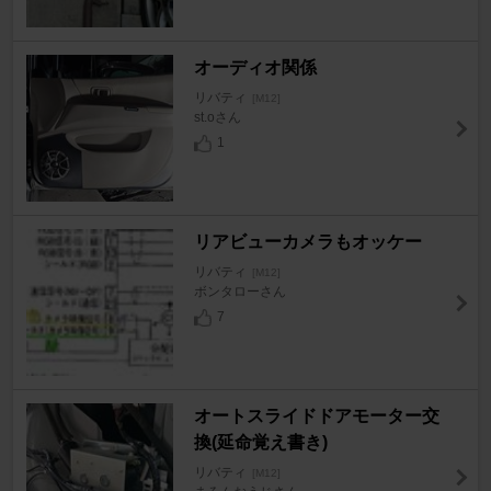
オーディオ関係
リバティ
[M12]
st.oさん
1
リアビューカメラもオッケー
リバティ
[M12]
ボンタローさん
7
オートスライドドアモーター交
換(延命覚え書き)
リバティ
[M12]