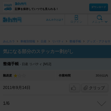
ダウンロード
記事を保存していつでも見られる！
みんカラとは？
ログイン
メニュー
みんカラ
車種別情報
日産
リバティ
整備手帳
グッズ・アクセサ
気になる部分のステッカー剥がし
整備手帳
日産 リバティ [M12]
難易度
作業時間
30分以内
2011年9月14日
クリップ
1/6