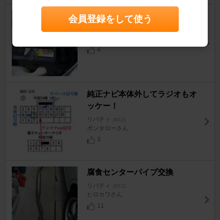
オルタネーターを交換
会員登録をして使う
リバティ
[M12]
Tank.boyさん
4
純正ナビ本体外してラジオもオ
ッケー！
リバティ
[M12]
ボンタローさん
3
腐食センターパイプ交換
リバティ
[M12]
ヒロカワさん
11