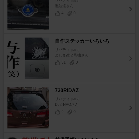
リバティ
[M12]
黒波達さん
4
0
自作ステッカーいろいろ
リバティ
[M12]
よしま改２号機さん
51
0
730RIDAZ
リバティ
[M12]
DJ☆NAOさん
9
0