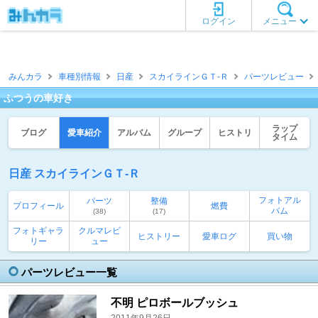
ログイン
メニュー
みんカラ
車種別情報
日産
スカイラインＧＴ‐Ｒ
パーツレビュー
ふつうの車好き
ラップ
ブログ
愛車紹介
アルバム
グループ
ヒストリ
タイム
日産 スカイラインＧＴ‐Ｒ
フォトアル
パーツ
整備
プロフィール
燃費
バム
(38)
(17)
フォトギャラ
クルマレビ
ヒストリー
愛車ログ
買い物
リー
ュー
パーツレビュー一覧
不明 ピロボールブッシュ