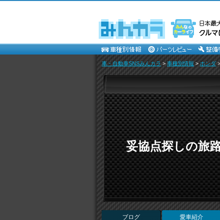
車・自動車SNSみんカラ
>
車種別情報
>
ホンダ
妥協点探しの旅路 （de
ブログ
愛車紹介