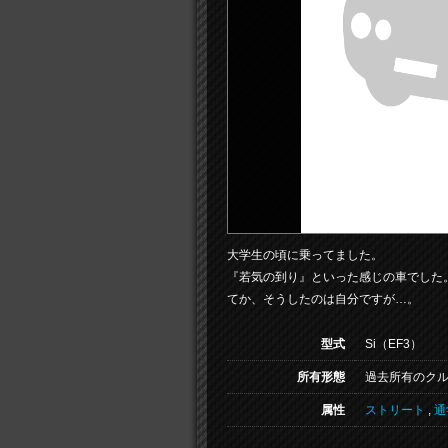
大学生の頃に乗ってました。
『若気の到り』といった感じの車でした
てか、そうしたのは自分ですが…。
型式
Si（EF3）
所有形態
過去所有のク
属性
ストリート
,
通