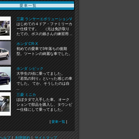
愛車一覧
三菱 ランサーエボリューションV
はじめての４ドア・ファミリーカ
ー仕様です。 （元は免許取り
たての、ボスの娘さんの練習用 ...
ホンダ CR-X
初めての愛車で3年落ちの後期
型。ツートンの綺麗な車でした。
ホンダ シビック
大学生の頃に乗ってました。
『若気の到り』といった感じの車
でした。 てか、そうしたのは自
...
三菱 ミニカ
ほぼタダで入手した車。 オーク
ションで部品を購入し、タウンビ
ー仕様にして乗ってました。
[
愛車一覧
]
ヘルプ
｜
利用規約
｜
サイトマップ