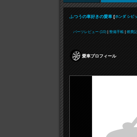
ふつうの車好きの愛車
[
ホンダ シビ
パーツレビュー (10)
|
整備手帳
|
燃費
愛車プロフィール