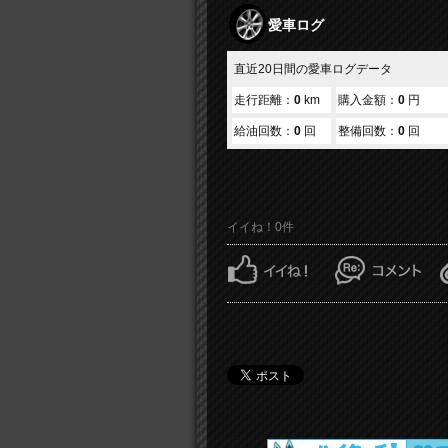
愛車ログ
直近20日間の愛車ログデータ
走行距離：
0
km
購入金額：
0
円
給油回数：
0
回
整備回数：
0
回
イイね！0件