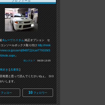
プロフィール
備]
#ムーヴカスタム
純正オプション セ
ーコンソールボックス取り付け
http://mink
rview.co.jp/userid/949722/car/776039/3
6/note.aspx
」
何シテル？
06/29 13:05
車好き
[
兵庫県
]
言程度と思って読んでくださいねぇ。 ヨロ
がいします。
10
フォロー
フォロワー