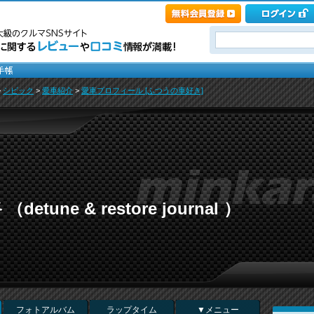
>
シビック
>
愛車紹介
>
愛車プロフィール [ふつうの車好き]
tune & restore journal ）
フォトアルバム
ラップタイム
▼メニュー