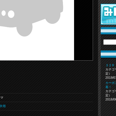
３２Ｒ
カテゴ
。
定）
2019/0
カーボ
着！
カテゴ
定）
ルマ
2016/0
学用