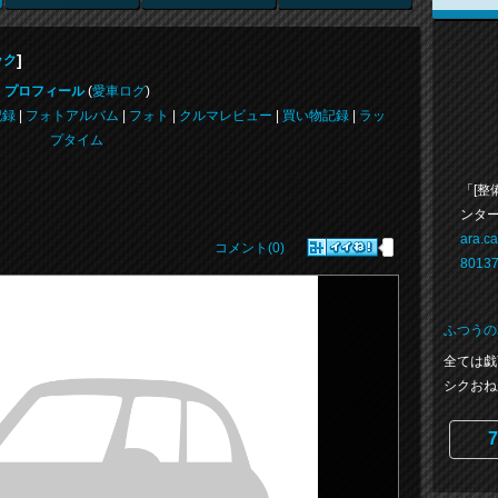
]
ック
プロフィール
(
愛車ログ
)
記録
|
フォトアルバム
|
フォト
|
クルマレビュー
|
買い物記録
|
ラッ
プタイム
「[整
ンタ
ara.ca
コメント(0)
80137
ふつうの
全ては戯
シクおね
7