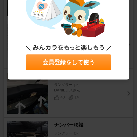
アクセルペダルスペーサーは と
っても良い(^^)
ラングラー
[JK]
zuka 9317さん
22
4
会員登録をして使う
雨もり解決
ラングラー
[JK]
DANIEL JKさん
43
14
ナンバー移設
ラングラー
[JK]