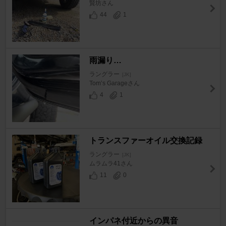
賢坊さん
44
1
雨漏り…
ラングラー
[JK]
Tom’s Garageさん
4
1
トランスファーオイル交換記録
ラングラー
[JK]
ムラムラ41さん
11
0
インパネ付近からの異音