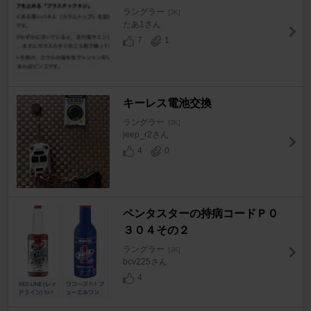
ラングラー
[JK]
たあ1さん
7
1
キーレス電池交換
ラングラー
[JK]
jeep_r2さん
4
0
ペンタスターの持病コードＰ０
３０４その２
ラングラー
[JK]
bcv225さん
4