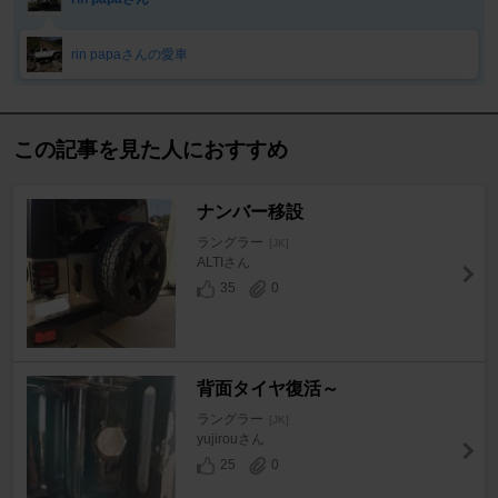
rin papaさんの愛車
この記事を見た人におすすめ
ナンバー移設
ラングラー
[JK]
ALTIさん
35
0
背面タイヤ復活～
ラングラー
[JK]
yujirouさん
25
0