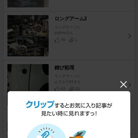
ロングアーム2
ラングラー
[JK]
yujirouさん
40
1
錆び処理
ラングラー
[JK]
ムラムラ41さん
42
23
色々取り付け
ラングラー
[JK]
yujirouさん
44
1