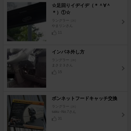
☆足回りイヂイヂ（＊＾∀＾
＊）①☆
ラングラー
[JK]
やまリンさん
11
インパネ外し方
ラングラー
[JK]
まさ２３さん
15
ボンネットフードキャッチ交換
ラングラー
[JK]
saku -No.7さん
31