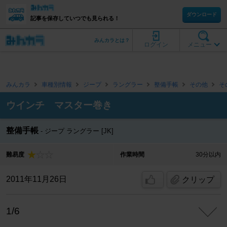
ダウンロード
記事を保存していつでも見られる！
みんカラとは？
ログイン
メニュー
みんカラ
車種別情報
ジープ
ラングラー
整備手帳
その他
そ
ウインチ マスター巻き
整備手帳
ジープ ラングラー [JK]
難易度
作業時間
30分以内
2011年11月26日
クリップ
1/6