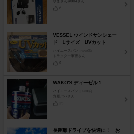
やまさん@804さん
6
VESSEL ウインドサンシェー
ド Lサイズ UVカット
ハイエースバン
[H200系]
トラクター軍曹さん
9
WAKO'S ディーゼル１
ハイエースバン
[H200系]
彩夏パパさん
25
長距離ドライブを快適に！ お