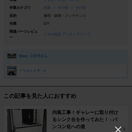
作業カテゴリ
内装
その他
その他
目的
修理・故障・メンテナンス
作業
DIY
関連パーツレビュ
トヨタ純正 アシストグリップ
ー
blues_13579さん
トラボルタ号～II
この記事を見た人におすすめ
内装工事！ギャレーに取り付け
るシンク台を作ってみた！ - バ
ンコン化への道