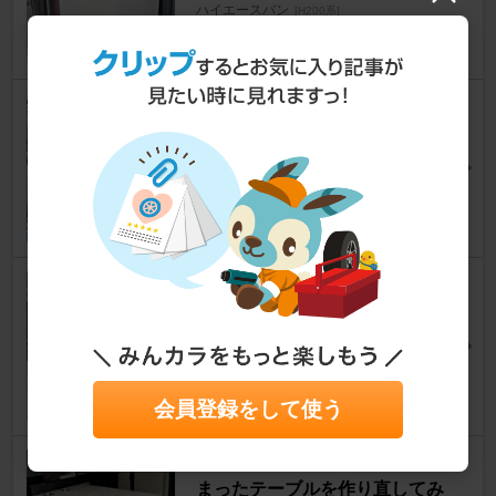
ハイエースバン
[H200系]
琉聖パパさん
438
1
スライドドアの制振、断熱処理
をしてみた！ - バンコン化への
道
ハイエースバン
[H200系]
琉聖パパさん
417
3
調理用の換気扇をバックドアに
取り付けてみた！ - バンコン化
への道
ハイエースバン
[H200系]
琉聖パパさん
会員登録をして使う
417
4
大きくて動線が悪く、反ってし
まったテーブルを作り直してみ