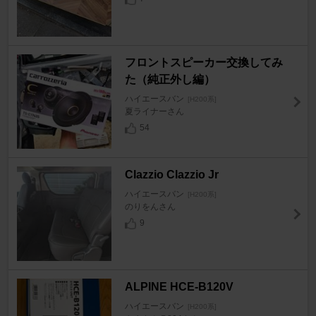
フロントスピーカー交換してみ
た（純正外し編）
ハイエースバン
[H200系]
夏ライナーさん
54
Clazzio Clazzio Jr
ハイエースバン
[H200系]
のりをんさん
9
ALPINE HCE-B120V
ハイエースバン
[H200系]