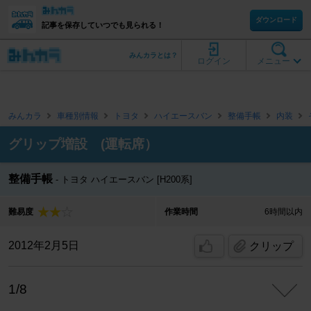
ダウンロード
記事を保存していつでも見られる！
みんカラとは？
ログイン
メニュー
みんカラ
車種別情報
トヨタ
ハイエースバン
整備手帳
内装
グリップ増設 (運転席）
整備手帳
トヨタ ハイエースバン [H200系]
難易度
作業時間
6時間以内
2012年2月5日
クリップ
1/8