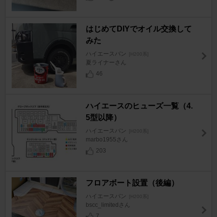
はじめてDIYでオイル交換して
みた
ハイエースバン
[H200系]
夏ライナーさん
46
ハイエースのヒューズ一覧（4.
5型以降）
ハイエースバン
[H200系]
marbo1955さん
203
フロアボート設置（後編）
ハイエースバン
[H200系]
bscc_limitedさん
7