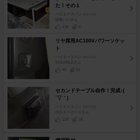
た！その１
ハイエースバン
[H200系]
琉聖パパさん
430
0
リヤ席用AC100Vパワーソケッ
ト
ハイエースバン
[H200系]
YASUXILEさん
48
51
セカンドテーブル自作！完成♪(
´▽｀)
ハイエースバン
[H200系]
ボルドーエースさん
118
39