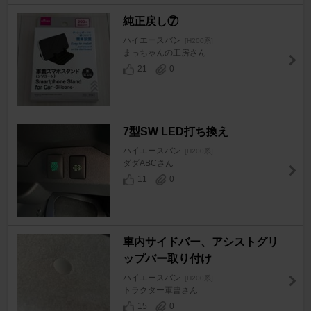
純正戻し⑦
ハイエースバン
[H200系]
まっちゃんの工房さん
21
0
7型SW LED打ち換え
ハイエースバン
[H200系]
ダダABCさん
11
0
車内サイドバー、アシストグリ
ップバー取り付け
ハイエースバン
[H200系]
トラクター軍曹さん
15
0