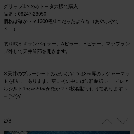
グリップ1本のみトヨタ共販で購入
品番：08247-26050
価格は確か？￥1300程/1本だったような（あやふやで
す。）
取り敢えずサンバイザー、Aピラー、Bピラー、マップラン
プ外して天井前部を開きます。
※天井のブルーシートみたいなやつは8㎜厚のレジャーマッ
トを貼ってあります。更にその中には“超” 制振シート”レア
ルシルト15㎝×20㎝が確か？70枚程貼り付けてありますぅ
～(^-^)V
2/8