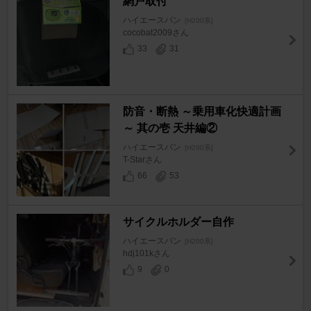
網戸取付
ハイエースバン
[H200系]
cocobat2009さん
33
31
防音・断熱 ～乗用車化快適計画
～ 其の壱 天井編②
ハイエースバン
[H200系]
T-Starさん
66
53
サイクルホルダー自作
ハイエースバン
[H200系]
hdj101kさん
9
0