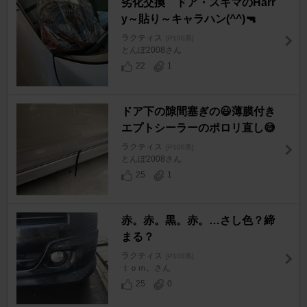
劣化交換 ドア・スキマのHarr
y～貼り～キャラハン(^^)🔫
ラクティス
[P100系]
とんぼ2008さん
22
1
ドア下の隙間塞ぎの😃薄膜付き
エプトシーラーのポロリ直し😅
ラクティス
[P100系]
とんぼ2008さん
25
1
赤。赤。黒。赤。…さし色？締
まる？
ラクティス
[P100系]
ｔｏｍ。さん
25
0