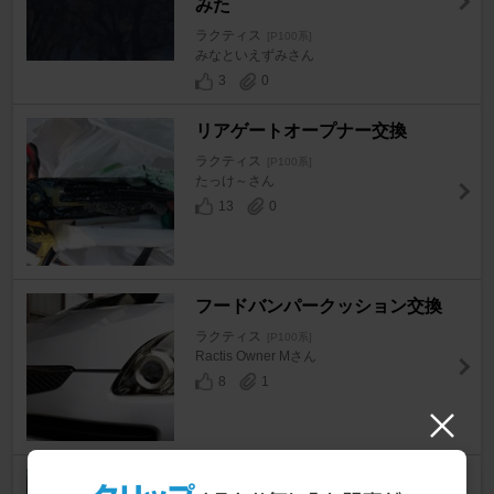
みた
ラクティス
[P100系]
みなといえずみさん
3
0
リアゲートオープナー交換
ラクティス
[P100系]
たっけ～さん
13
0
フードバンパークッション交換
ラクティス
[P100系]
Ractis Owner Mさん
8
1
さて・・・ドア・スキマの貼り