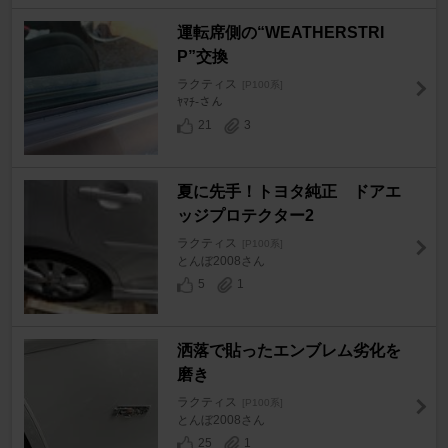
運転席側の“WEATHERSTRI
P”交換
ラクティス
[P100系]
ﾔﾏﾁ-さん
21
3
夏に先手！トヨタ純正 ドアエ
ッジプロテクター2
ラクティス
[P100系]
とんぼ2008さん
5
1
洒落で貼ったエンブレム劣化を
磨き
ラクティス
[P100系]
とんぼ2008さん
25
1