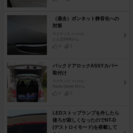
（過去）ボンネット静音化への
対策
ラクティス
[P100系]
とんぼ2008さん
4
1
バックドアロックASSYカバー
取付け
ラクティス
[P100系]
Ractis Owner Mさん
5
2
LEDストップランプを外したら
後ろが寂しくなったのでNT-D
(デストロイモード)を搭載して