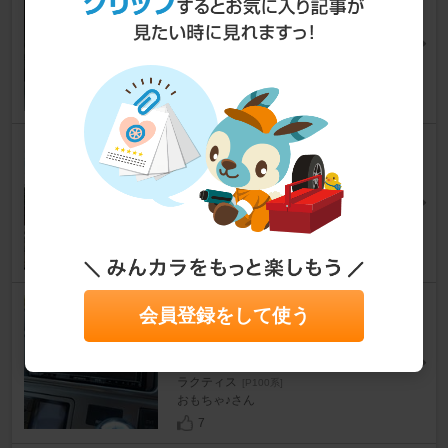
続きの😅人😃ノ
ラクティス
[P100系]
とんぼ2008さん
24
1
怪しくもUSO八（ウソッパチ)
メイク・ミラクル ＾＾）ｖ
ラクティス
[P100系]
とんぼ2008さん
15
カーナビ carrozzeria 楽ナビ
会員登録をして使う
AVIC-RZ303 の取付（ねじの
違いの対応）
ラクティス
[P100系]
おもちゃ♪さん
7