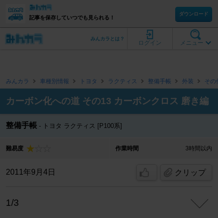
ダウンロード
記事を保存していつでも見られる！
みんカラとは？
ログイン
メニュー
みんカラ
車種別情報
トヨタ
ラクティス
整備手帳
外装
その
カーボン化への道 その13 カーボンクロス 磨き編
整備手帳
トヨタ ラクティス [P100系]
難易度
作業時間
3時間以内
2011年9月4日
クリップ
1/3