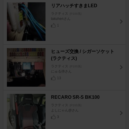
リアハッチすきまLED
ラクティス
[P100系]
takuhenさん
1
ヒューズ交換 / シガーソケット
(ラクティス)
ラクティス
[P100系]
にゅる侍さん
13
RECARO SR-S BK100
ラクティス
[P100系]
よしにゃん@さん
3