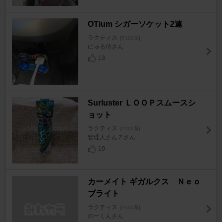
OTium シガーソケット2連
ラクティス
[P100系]
にゅる侍さん
13
Surluster ＬＯＯＰスムースシ
ョット
ラクティス
[P100系]
管理人さんＺさん
10
カーメイト ギガルクス Ｎｅｏ
ブライト
ラクティス
[P100系]
のーくんさん