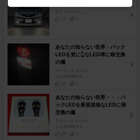
ラクティス
[P100系]
セフィローさん
11
1
あなたの知らない世界・バック
LEDを更に👆なLED球に😄交換
の儀
ラクティス
[P100系]
とんぼ2008さん
25
1
あなたの知らない世界・・・バ
ックLEDを新規規格なLEDに😄
交換の儀
ラクティス
[P100系]
とんぼ2008さん
23
1