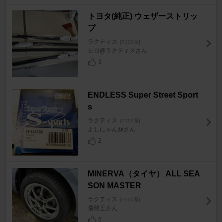
トヨタ(純正) ウェザーストリッ
プ
ラクティス
[P100系]
ヒロ@ラクティスさん
3
ENDLESS Super Street Sport
s
ラクティス
[P100系]
よしにゃん@さん
2
MINERVA（タイヤ） ALL SEA
SON MASTER
ラクティス
[P100系]
最弱王さん
6