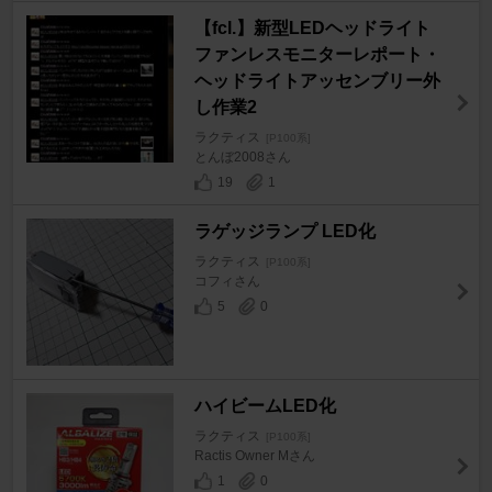
【fcl.】新型LEDヘッドライト
ファンレスモニターレポート・
ヘッドライトアッセンブリー外
し作業2
ラクティス
[P100系]
とんぼ2008さん
19
1
ラゲッジランプ LED化
ラクティス
[P100系]
コフィさん
5
0
ハイビームLED化
ラクティス
[P100系]
Ractis Owner Mさん
1
0