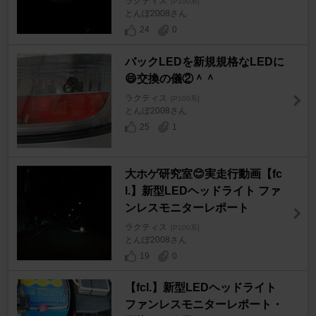
ラクティス
[P100系]
とんぼ2008さん
24
0
バックLEDを新規規格なLEDに
😄交換の儀②＾＾
ラクティス
[P100系]
とんぼ2008さん
25
1
大ホゲ研究室😊実走行動画【fc
l.】新型LEDヘッドライト ファ
ンレスモニターレポート
ラクティス
[P100系]
とんぼ2008さん
19
0
【fcl.】新型LEDヘッドライト
ファンレスモニターレポート・