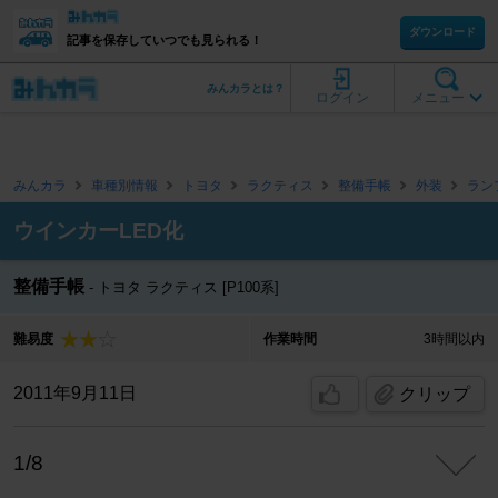
ダウンロード
記事を保存していつでも見られる！
みんカラとは？
ログイン
メニュー
みんカラ
車種別情報
トヨタ
ラクティス
整備手帳
外装
ラン
ウインカーLED化
整備手帳
トヨタ ラクティス [P100系]
難易度
作業時間
3時間以内
2011年9月11日
クリップ
1/8