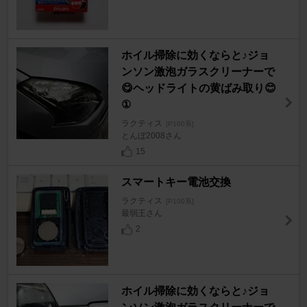
ホイル掃除に効くならと♪ジョ
ンソン激泡ガラスクリーナーで
😋ヘッドライトの黄ばみ取り😊
①
ラクティス
[P100系]
とんぼ2008さん
15
スマートキー電池交換
ラクティス
[P100系]
最弱王さん
2
ホイル掃除に効くならと♪ジョ