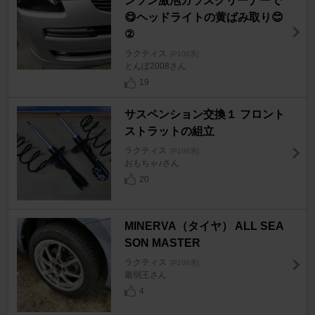
ンソン激泡ガラスクリーナーで
😋ヘッドライトの黄ばみ取り😊
②
ラクティス
[P100系]
とんぼ2008さん
19
サスペンション交換１ フロント
ストラットの組立
ラクティス
[P100系]
おもちゃ♪さん
20
MINERVA（タイヤ） ALL SEA
SON MASTER
ラクティス
[P100系]
最弱王さん
4