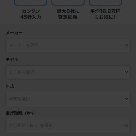
メーカー
モデル
年式
走行距離（km）