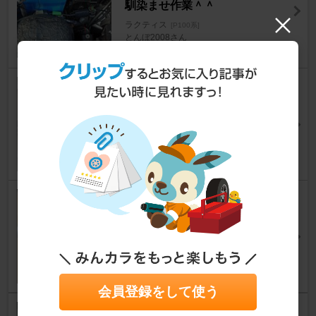
馴染ませ作業＾＾
ラクティス
[P100系]
とんぼ2008さん
17
0
ルームランプ＆マップランプ交
換
ラクティス
[P100系]
しますけさん
5
1
リアガーニッシュLED化
ラクティス
[P100系]
キー トンさん
0
1
会員登録をして使う
フォグランプLED化