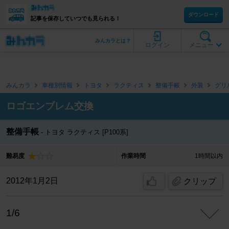
ダウンロード
記事を保存していつでも見られる！
みんカラとは？
ログイン
メニュー
みんカラ
車種別情報
トヨタ
ラクティス
整備手帳
外装
グリ
ロゴエンブレム交換
整備手帳
トヨタ ラクティス [P100系]
難易度
作業時間
1時間以内
2012年1月2日
クリップ
1/6