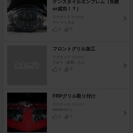
ケンスタイルエンブレム（失敗
or成功！？）
ラクティス
[P100系]
キー トンさん
0
0
フロントグリル加工
ラクティス
[P100系]
りゅう（龍凰）さん
0
0
FRPグリル取り付け
ラクティス
[P100系]
takuhenさん
0
1