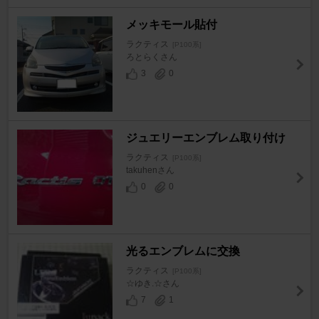
メッキモール貼付
ラクティス
[P100系]
ろとらくさん
3
0
ジュエリーエンブレム取り付け
ラクティス
[P100系]
takuhenさん
0
0
光るエンブレムに交換
ラクティス
[P100系]
☆ゆき.☆さん
7
1