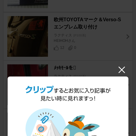
欧州TOYOTAマーク＆Verso-S
エンブレム取り付け
ラクティス
[P100系]
HEIHOHさん
12
0
ﾒｯｷﾓｰﾙを
ラクティス
[P100系]
yu-1216さん
0
0
サイドプロテクションモール取
り付け
ラクティス
[P100系]