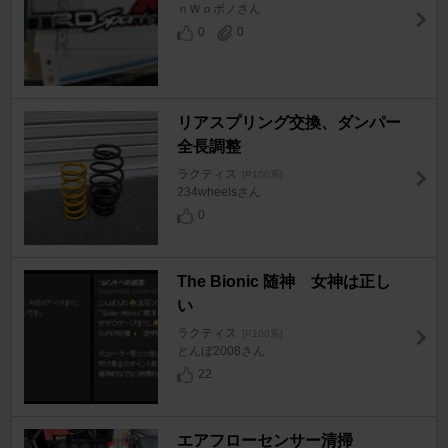
ｎＷｏボノさん
0
0
リアスプリング交換、ダンパー
全長調整
ラクティス
[P100系]
234wheelsさん
0
The Bionic 随神 女神は正し
い
ラクティス
[P100系]
とんぼ2008さん
22
エアフローセンサー清掃