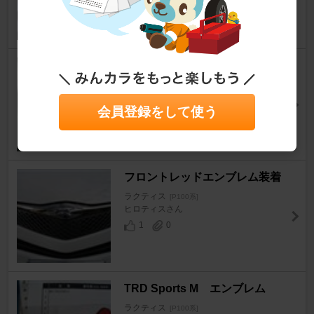
takuhenさん
1
0
ステアリングエンブレムの交換
（'06.10.27修正）
ラクティス
[P100系]
会員登録をして使う
元祖・河内のおっさんさん
0
1
フロントレッドエンブレム装着
ラクティス
[P100系]
ヒロティスさん
1
0
TRD Sports M エンブレム
ラクティス
[P100系]