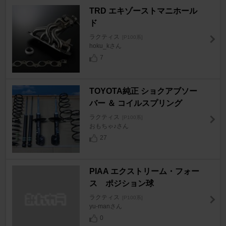
TRD エキゾーストマニホール
ド
ラクティス
[P100系]
hoku_kさん
7
TOYOTA純正 ショクアブソー
バー ＆ コイルスプリング
ラクティス
[P100系]
おもちゃ♪さん
27
PIAA エクストリーム・フォー
ス ポジション球
ラクティス
[P100系]
yu-manさん
0