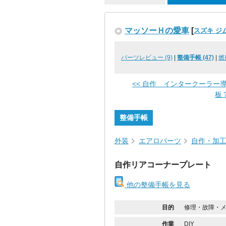
マッソーＨの愛車
[
スズキ ジ
パーツレビュー (9)
|
整備手帳 (47)
|
燃
<< 自作 インタークーラー
板
整備手帳
外装
エアロパーツ
自作・加
自作リアコーナープレート
他の整備手帳を見る
目的
修理・故障・
作業
DIY