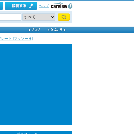
ヘルプ
レート [マッソーＨ]