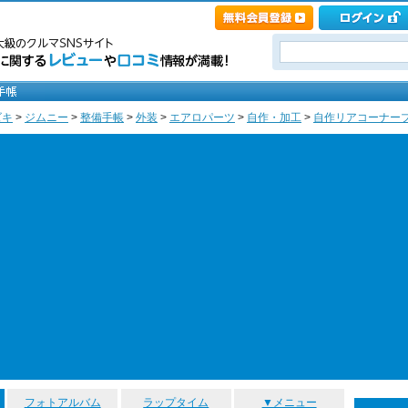
ズキ
>
ジムニー
>
整備手帳
>
外装
>
エアロパーツ
>
自作・加工
>
自作リアコーナープ
フォトアルバム
ラップタイム
▼メニュー