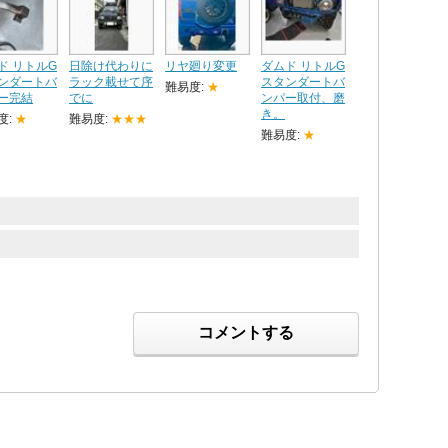
ド リトルG
日除け代わりに
リヤ廻り変更
ダムド リトルG
ンダートバ
ラック載せて序
スタンダートバ
難易度:
★
ー完結
でに
ンパー取付、磨
き。
度:
★
難易度:
★★★
難易度:
★
コメントする