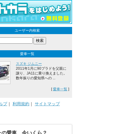
ユーザー内検索
愛車一覧
スズキ ジムニー
2011年1月に90プラドを父親に
譲り、JA11に乗り換えました。
数年振りの愛知県への ...
[
愛車一覧
]
ルプ
｜
利用規約
｜
サイトマップ
たの愛車、今いくら？