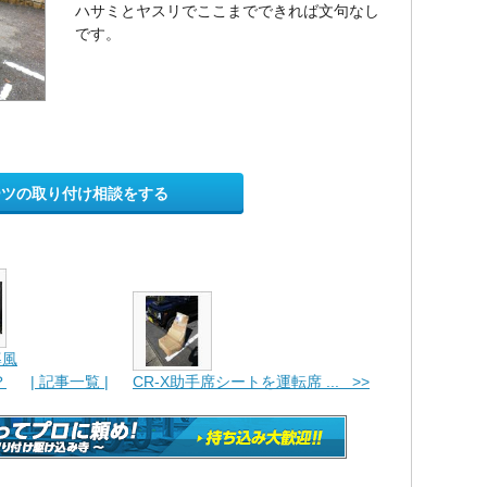
ハサミとヤスリでここまでできれば文句なし
です。
ーツの取り付け相談をする
導風
？
| 記事一覧 |
CR-X助手席シートを運転席 ... >>