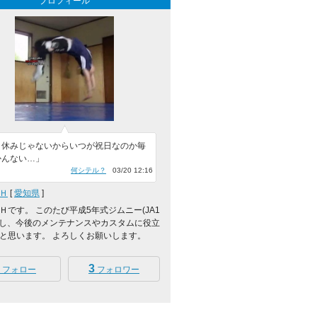
プロフィール
日休みじゃないからいつが祝日なのか毎
かんない…」
何シテル？
03/20 12:16
Ｈ
[
愛知県
]
Ｈです。 このたび平成5年式ジムニー(JA1
入し、今後のメンテナンスやカスタムに役立
と思います。 よろしくお願いします。
3
フォロー
フォロワー