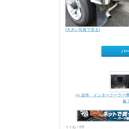
[大きい写真で見る]
パ
<< 自作 インタークーラー
板
イイね！0件