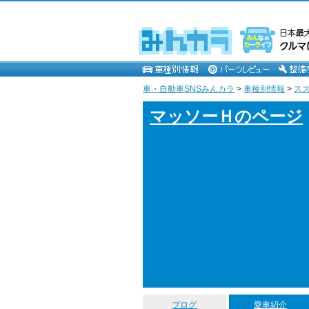
車・自動車SNSみんカラ
>
車種別情報
>
ス
マッソーＨのページ
ブログ
愛車紹介