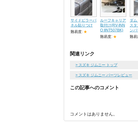
サイドピラーパ
ルーフキャリア
ダム
ネル貼りつけ
取付け(RV-INN
スタ
O IINT507BK)
ンパ
難易度:
★
難易度:
★
難易
関連リンク
> スズキ ジムニー トップ
> スズキ ジムニー パーツレビュー
この記事へのコメント
コメントはありません。