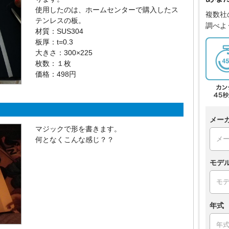
使用したのは、ホームセンターで購入したス
複数社
テンレスの板。
調べよ
材質：SUS304
板厚：t=0.3
大きさ：300×225
枚数：１枚
価格：498円
メー
マジックで形を書きます。
何となくこんな感じ？？
モデ
年式