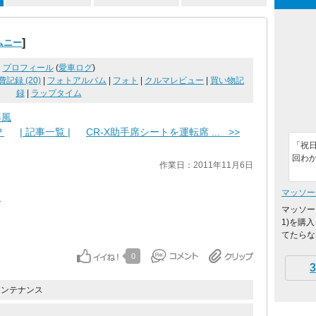
]
ムニー
プロフィール
(
愛車ログ
)
費記録 (20)
|
フォトアルバム
|
フォト
|
クルマレビュー
|
買い物記
録
|
ラップタイム
導風
？
| 記事一覧 |
CR-X助手席シートを運転席 ... >>
「祝
回わ
作業日：2011年11月6日
マッソー
工
マッソー
1)を購
てたらな
0
3
メンテナンス