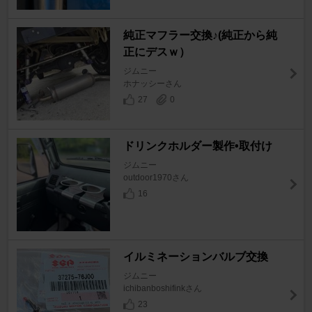
純正マフラー交換♪(純正から純
正にデスｗ）
ジムニー
ホナッシーさん
27
0
ドリンクホルダー製作•取付け
ジムニー
outdoor1970さん
16
イルミネーションバルブ交換
ジムニー
ichibanboshifinkさん
23