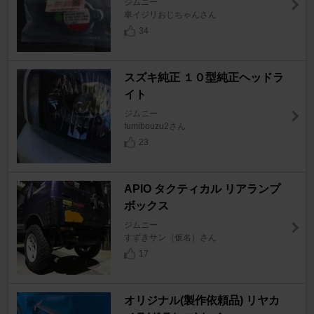
ジムニー
車イジリおじちゃんさん
34
スズキ純正 １０型純正ヘッドラ
イト
ジムニー
fumibouzu2さん
23
APIO タクティカル リアランプ
ボックス
ジムニー
すずきサン（仮名）さん
17
オリジナル(製作依頼品) リヤカ