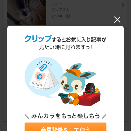
ジムニー
父カプさん
58
3
社外マフラーに交換♪37795ｋ
ｍ。
ジムニー
車イジリおじちゃんさん
55
6
マフラー交換
ジムニー
yosukeさん
4
4
【ようやく】マフラー交換【フ
会員登録をして使う