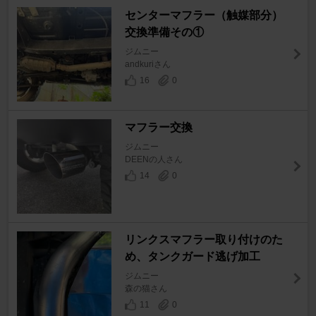
センターマフラー（触媒部分）
交換準備その①
ジムニー
andkuriさん
16
0
マフラー交換
ジムニー
DEENの人さん
14
0
リンクスマフラー取り付けのた
め、タンクガード逃げ加工
ジムニー
森の猫さん
11
0