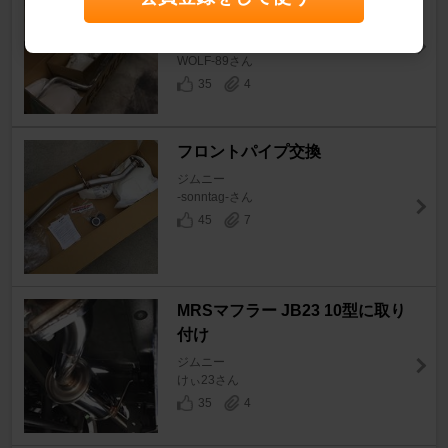
ジツボ】
ジムニー
WOLF-89さん
35
4
フロントパイプ交換
ジムニー
-sonntag-さん
45
7
MRSマフラー JB23 10型に取り
付け
ジムニー
けぃ23さん
35
4