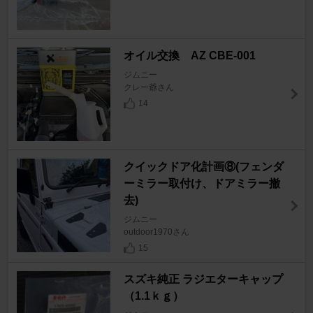
オイル交換 AZ CBE-001
ジムニー
クレー爺さん
14
クイックドア化計画⑧(フェンダ
ーミラー取付け、ドアミラー撤
去)
ジムニー
outdoor1970さん
15
スズキ純正 ラジエターキャップ
（1.1ｋｇ）